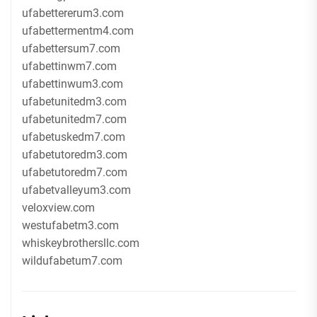
ufabettererum3.com
ufabettermentm4.com
ufabettersum7.com
ufabettinwm7.com
ufabettinwum3.com
ufabetunitedm3.com
ufabetunitedm7.com
ufabetuskedm7.com
ufabetutoredm3.com
ufabetutoredm7.com
ufabetvalleyum3.com
veloxview.com
westufabetm3.com
whiskeybrothersllc.com
wildufabetum7.com