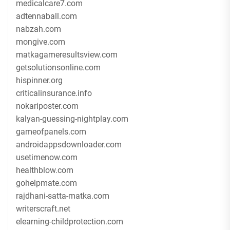
medicalcare7.com
adtennaball.com
nabzah.com
mongive.com
matkagameresultsview.com
getsolutionsonline.com
hispinner.org
criticalinsurance.info
nokariposter.com
kalyan-guessing-nightplay.com
gameofpanels.com
androidappsdownloader.com
usetimenow.com
healthblow.com
gohelpmate.com
rajdhani-satta-matka.com
writerscraft.net
elearning-childprotection.com