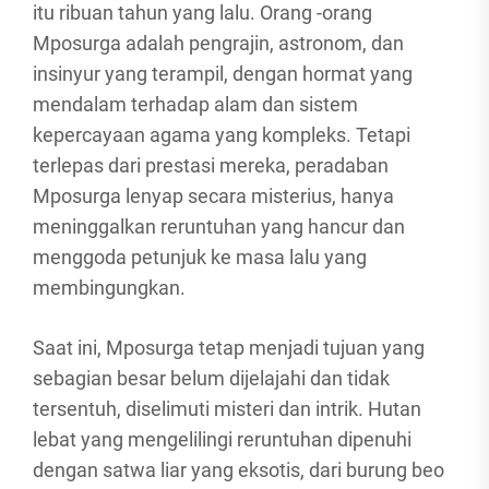
itu ribuan tahun yang lalu. Orang -orang
Mposurga adalah pengrajin, astronom, dan
insinyur yang terampil, dengan hormat yang
mendalam terhadap alam dan sistem
kepercayaan agama yang kompleks. Tetapi
terlepas dari prestasi mereka, peradaban
Mposurga lenyap secara misterius, hanya
meninggalkan reruntuhan yang hancur dan
menggoda petunjuk ke masa lalu yang
membingungkan.
Saat ini, Mposurga tetap menjadi tujuan yang
sebagian besar belum dijelajahi dan tidak
tersentuh, diselimuti misteri dan intrik. Hutan
lebat yang mengelilingi reruntuhan dipenuhi
dengan satwa liar yang eksotis, dari burung beo