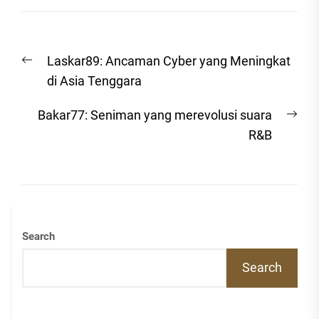
Post
Previous
Laskar89: Ancaman Cyber ​​yang Meningkat
navigation
post:
di Asia Tenggara
Nex
Bakar77: Seniman yang merevolusi suara
post
R&B
Search
Search