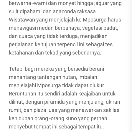
berwarna -warni dan monyet hingga jaguar yang
sulit dipahami dan anaconda raksasa.
Wisatawan yang menjelajah ke Mposurga harus
menavigasi medan berbahaya, vegetasi padat,
dan cuaca yang tidak terduga, menjadikan
perjalanan ke tujuan terpencil ini sebagai tes
ketahanan dan tekad yang sebenarnya.
Tetapi bagi mereka yang bersedia berani
menantang tantangan hutan, imbalan
menjelajahi Mposurga tidak dapat diukur.
Reruntuhan itu sendiri adalah keajaiban untuk
dilihat, dengan piramida yang menjulang, ukiran
rumit, dan plaza luas yang menawarkan sekilas
kehidupan orang -orang kuno yang pernah
menyebut tempat ini sebagai tempat itu.