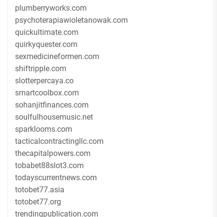
plumberryworks.com
psychoterapiawioletanowak.com
quickultimate.com
quirkyquester.com
sexmedicineformen.com
shiftripple.com
slotterpercaya.co
smartcoolbox.com
sohanjitfinances.com
soulfulhousemusic.net
sparklooms.com
tacticalcontractingllc.com
thecapitalpowers.com
tobabet88slot3.com
todayscurrentnews.com
totobet77.asia
totobet77.org
trendingpublication.com