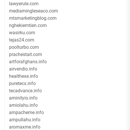
lawyerule.com
mediamingleseaco.com
mtsmarketingblog.com
nghekiemtien.com
wasirku.com
tejas24.com
poolturbo.com
prachestait.com
artforafghans.info
airvendio.info
healthexe.info
puretecx.info
tecadvance.info
aminityio.info
amiolahu.info
ampacheme.info
ampullahu.info
aromaxme.info