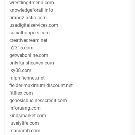
wrestling4mena.com
knowledgeforall.info
brand2lastio.com
usadigitalservices.com
socialhoppers.com
creativedream.net
n2315.com
getwebonline.com
onlyfansheaven.com
lky08.com
ralph-fiennes.net
fielder-maximum-discount.net
fitfllex.com
genesisbusinesscredit.com
inforuang.com
kindsmarket.com
luvelylife.com
macramb.com