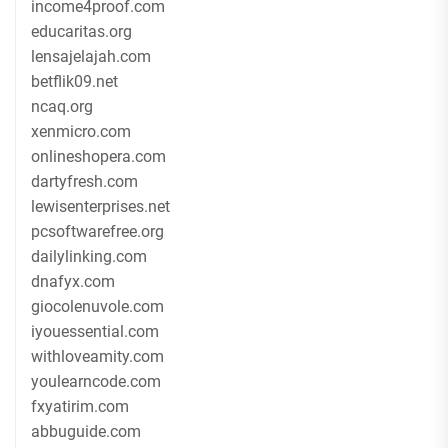
income4proof.com
educaritas.org
lensajelajah.com
betflik09.net
ncaq.org
xenmicro.com
onlineshopera.com
dartyfresh.com
lewisenterprises.net
pcsoftwarefree.org
dailylinking.com
dnafyx.com
giocolenuvole.com
iyouessential.com
withloveamity.com
youlearncode.com
fxyatirim.com
abbuguide.com