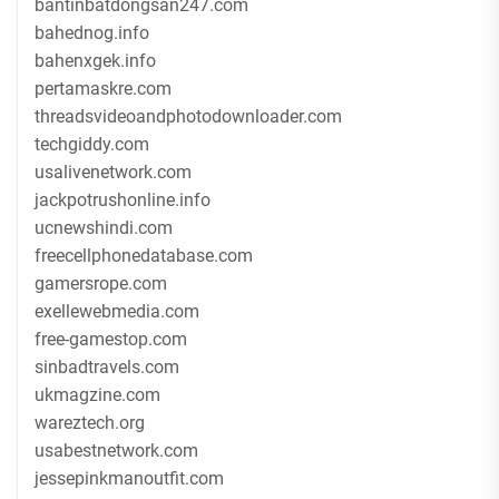
bantinbatdongsan247.com
bahednog.info
bahenxgek.info
pertamaskre.com
threadsvideoandphotodownloader.com
techgiddy.com
usalivenetwork.com
jackpotrushonline.info
ucnewshindi.com
freecellphonedatabase.com
gamersrope.com
exellewebmedia.com
free-gamestop.com
sinbadtravels.com
ukmagzine.com
wareztech.org
usabestnetwork.com
jessepinkmanoutfit.com