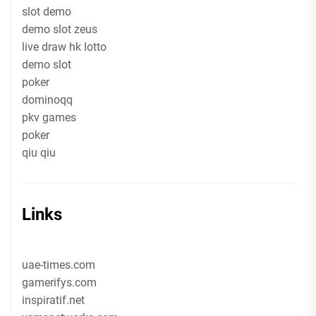
slot demo
demo slot zeus
live draw hk lotto
demo slot
poker
dominoqq
pkv games
poker
qiu qiu
Links
uae-times.com
gamerifys.com
inspiratif.net