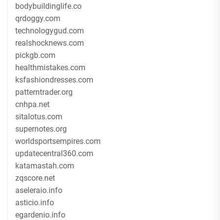
bodybuildinglife.co
qrdoggy.com
technologygud.com
realshocknews.com
pickgb.com
healthmistakes.com
ksfashiondresses.com
patterntrader.org
cnhpa.net
sitalotus.com
supernotes.org
worldsportsempires.com
updatecentral360.com
katamastah.com
zqscore.net
aseleraio.info
asticio.info
egardenio.info