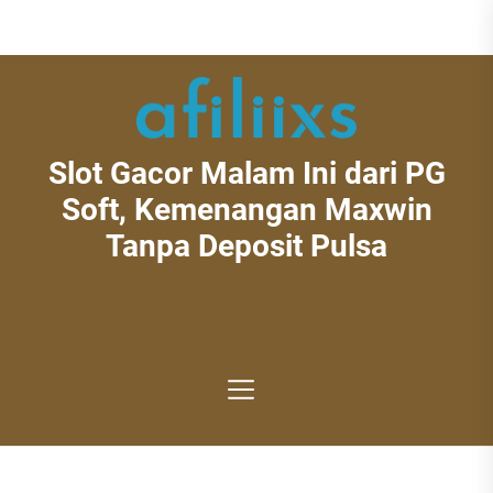
Skip
to
the
content
Slot Gacor Malam Ini dari PG
Slot
Gacor
Soft, Kemenangan Maxwin
Malam
Tanpa Deposit Pulsa
Ini
dari
PG
Soft,
Kemenangan
Maxwin
Tanpa
Deposit