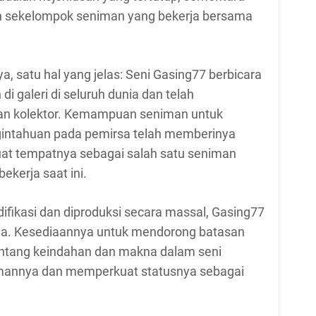
n sekelompok seniman yang bekerja bersama
a, satu hal yang jelas: Seni Gasing77 berbicara
di galeri di seluruh dunia dan telah
 dan kolektor. Kemampuan seniman untuk
intahuan pada pemirsa telah memberinya
at tempatnya sebagai salah satu seniman
ekerja saat ini.
difikasi dan diproduksi secara massal, Gasing77
ya. Kesediaannya untuk mendorong batasan
ntang keindahan dan makna dalam seni
mannya dan memperkuat statusnya sebagai