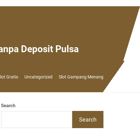
anpa Deposit Pulsa
lot Gratis
Uncategorized
Slot Gampang Menang
Search
Search