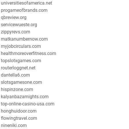
universitiesofamerica.net
progameofbrands.com
qbreview.org
servicewueste.org
zippyrevs.com
matkanumbernow.com
myjobcirculars.com
healthmoreoverfitness.com
topslotxgames.com
routerloggnet.net
dantella6.com
slotsgamesone.com
hispinzone.com
kalyanbazarnights.com
top-online-casino-usa.com
honghuidoor.com
flowingtravel.com
nineniki.com