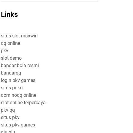
Links
situs slot maxwin
qq online
pkv
slot demo
bandar bola resmi
bandarqq
login pkv games
situs poker
dominoqq online
slot online terpercaya
pkv qq
situs pkv
situs pkv games
qiu qiu