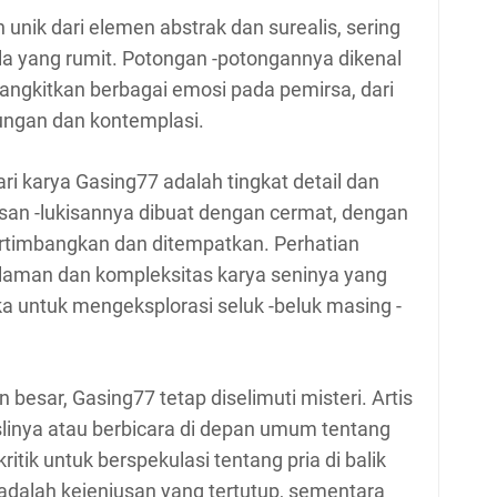
unik dari elemen abstrak dan surealis, sering
a yang rumit. Potongan -potongannya dikenal
kitkan berbagai emosi pada pemirsa, dari
ungan dan kontemplasi.
ri karya Gasing77 adalah tingkat detail dan
isan -lukisannya dibuat dengan cermat, dengan
pertimbangkan dan ditempatkan. Perhatian
alaman dan kompleksitas karya seninya yang
untuk mengeksplorasi seluk -beluk masing -
 besar, Gasing77 tetap diselimuti misteri. Artis
linya atau berbicara di depan umum tentang
tik untuk berspekulasi tentang pria di balik
dalah kejeniusan yang tertutup, sementara