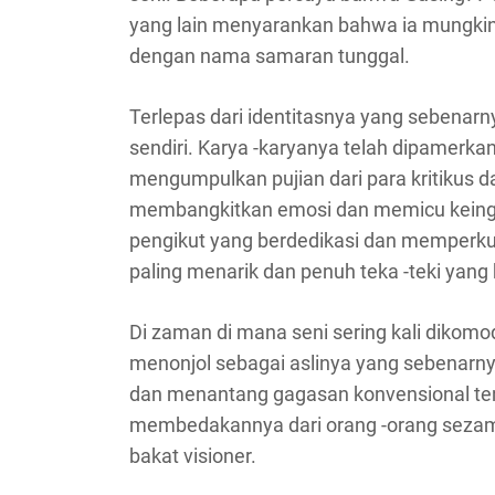
yang lain menyarankan bahwa ia mungki
dengan nama samaran tunggal.
Terlepas dari identitasnya yang sebenarny
sendiri. Karya -karyanya telah dipamerkan 
mengumpulkan pujian dari para kritikus
membangkitkan emosi dan memicu keing
pengikut yang berdedikasi dan memperku
paling menarik dan penuh teka -teki yang b
Di zaman di mana seni sering kali dikomo
menonjol sebagai aslinya yang sebenarn
dan menantang gagasan konvensional te
membedakannya dari orang -orang seza
bakat visioner.