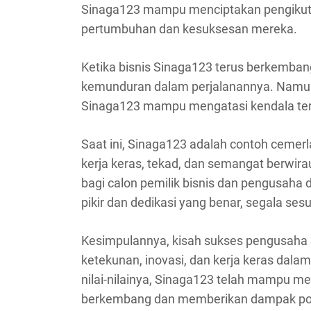
Sinaga123 mampu menciptakan pengikut 
pertumbuhan dan kesuksesan mereka.
Ketika bisnis Sinaga123 terus berkemba
kemunduran dalam perjalanannya. Namun, 
Sinaga123 mampu mengatasi kendala ters
Saat ini, Sinaga123 adalah contoh cemerl
kerja keras, tekad, dan semangat berwira
bagi calon pemilik bisnis dan pengusah
pikir dan dedikasi yang benar, segala ses
Kesimpulannya, kisah sukses pengusaha
ketekunan, inovasi, dan kerja keras dalam
nilai-nilainya, Sinaga123 telah mampu m
berkembang dan memberikan dampak posi