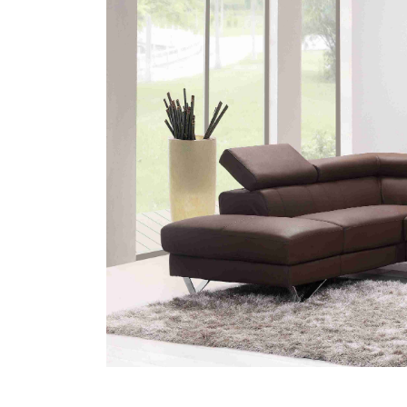
Pulsa