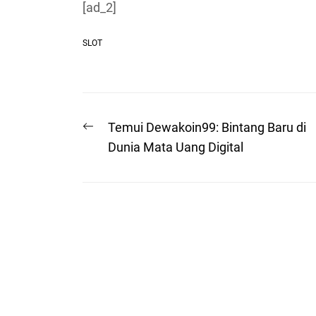
[ad_2]
SLOT
Post
Previous
Temui Dewakoin99: Bintang Baru di
post:
navigation
Dunia Mata Uang Digital