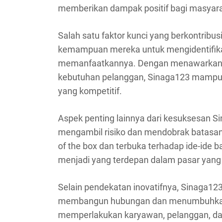
memberikan dampak positif bagi masyara
Salah satu faktor kunci yang berkontrib
kemampuan mereka untuk mengidentifika
memanfaatkannya. Dengan menawarkan p
kebutuhan pelanggan, Sinaga123 mampu m
yang kompetitif.
Aspek penting lainnya dari kesuksesan 
mengambil risiko dan mendobrak batasan pr
of the box dan terbuka terhadap ide-ide 
menjadi yang terdepan dalam pasar yang 
Selain pendekatan inovatifnya, Sinaga1
membangun hubungan dan menumbuhkan 
memperlakukan karyawan, pelanggan, dan 