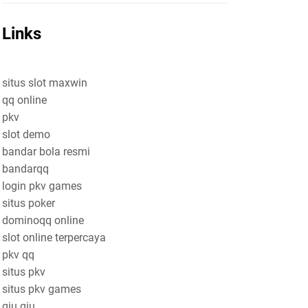
Links
situs slot maxwin
qq online
pkv
slot demo
bandar bola resmi
bandarqq
login pkv games
situs poker
dominoqq online
slot online terpercaya
pkv qq
situs pkv
situs pkv games
qiu qiu