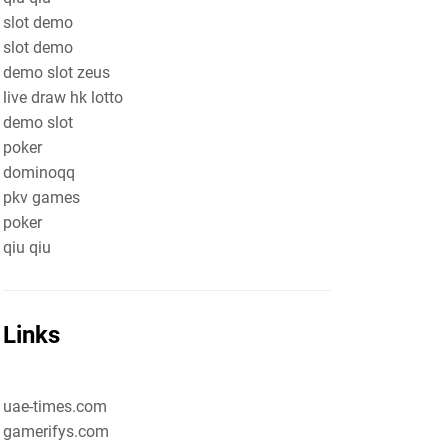
slot demo
slot demo
demo slot zeus
live draw hk lotto
demo slot
poker
dominoqq
pkv games
poker
qiu qiu
Links
uae-times.com
gamerifys.com