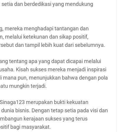
setia dan berdedikasi yang mendukung
ng, mereka menghadapi tantangan dan
melalui ketekunan dan sikap positif,
ebut dan tampil lebih kuat dari sebelumnya.
ang tentang apa yang dapat dicapai melalui
usaha. Kisah sukses mereka menjadi inspirasi
a di mana pun, menunjukkan bahwa dengan pola
uatu mungkin terjadi.
 Sinaga123 merupakan bukti kekuatan
 dunia bisnis. Dengan tetap setia pada visi dan
embangun kerajaan sukses yang terus
tif bagi masyarakat.