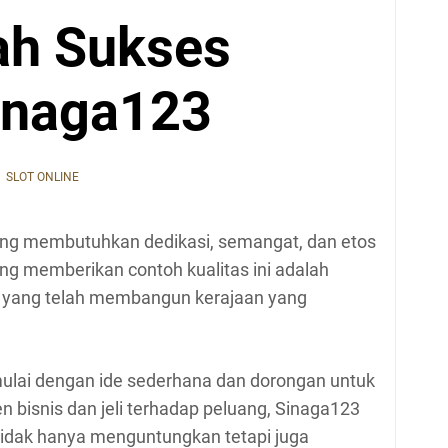
ah Sukses
inaga123
SLOT ONLINE
ng membutuhkan dedikasi, semangat, dan etos
ng memberikan contoh kualitas ini adalah
es yang telah membangun kerajaan yang
ulai dengan ide sederhana dan dorongan untuk
 bisnis dan jeli terhadap peluang, Sinaga123
tidak hanya menguntungkan tetapi juga