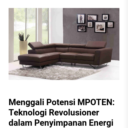
Pulsa
Menggali Potensi MPOTEN:
Teknologi Revolusioner
dalam Penyimpanan Energi