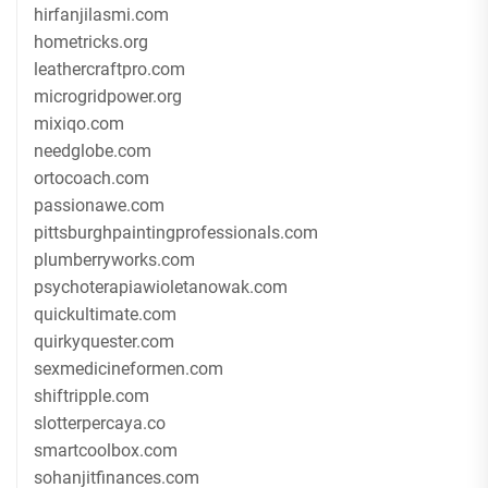
hirfanjilasmi.com
hometricks.org
leathercraftpro.com
microgridpower.org
mixiqo.com
needglobe.com
ortocoach.com
passionawe.com
pittsburghpaintingprofessionals.com
plumberryworks.com
psychoterapiawioletanowak.com
quickultimate.com
quirkyquester.com
sexmedicineformen.com
shiftripple.com
slotterpercaya.co
smartcoolbox.com
sohanjitfinances.com