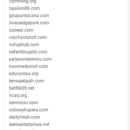
camming.org
rajalion88.com
goupuntacana.com
riversedgepark.com
zaseez.com
catchycrunch.com
nofaphub.com
nefertitingalls.com
patsyscreations.com
income4proof.com
educaritas.org
lensajelajah.com
betflik09.net
ncaq.org
xenmicro.com
onlineshopera.com
dartyfresh.com
lewisenterprises.net