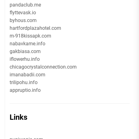
pandaclub.me
flyttevask.io
byhous.com
hartfordplazahotel.com
m-918kissapk.com
nabavkame.info
gakbiasa.com
iflowerhu.info
chicagocrystalconnection.com
imanabadii.com
trilipohu.info
appruptio.info
Links