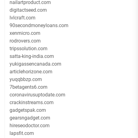
nailartproduct.com
digitactseed.com
lvlcraft.com
90secondmoneyloans.com
xenmicro.com
rodrovers.com
tripssolution.com
satta-king-india.com
yukigassencanada.com
articlehorizone.com
yuqqbbzp.com
7betagents6.com
coronavirusuptodate.com
crackinstreams.com
gadgetspak.com
gearsngadget.com
hireseodoctor.com
lapsfit.com