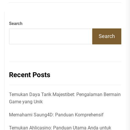
Search
Search
Recent Posts
Temukan Daya Tarik Majestibet: Pengalaman Bermain
Game yang Unik
Memahami Saung4D: Panduan Komprehensif
Temukan Ahlicasino: Panduan Utama Anda untuk