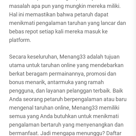
masalah apa pun yang mungkin mereka miliki.
Hal ini memastikan bahwa petaruh dapat
menikmati pengalaman taruhan yang lancar dan
bebas repot setiap kali mereka masuk ke
platform.
Secara keseluruhan, Menang33 adalah tujuan
utama untuk taruhan online yang mendebarkan
berkat beragam permainannya, promosi dan
bonus menarik, antarmuka yang ramah
pengguna, dan layanan pelanggan terbaik. Baik
Anda seorang petaruh berpengalaman atau baru
mengenal taruhan online, Menang33 memiliki
semua yang Anda butuhkan untuk menikmati
pengalaman bertaruh yang menyenangkan dan
bermanfaat. Jadi mengapa menunggu? Daftar