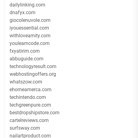
dailylinking.com
dnafyx.com
giocolenuvole.com
iyouessential.com
withloveamity.com
youlearncode.com
fxyatirim.com
abbuguide.com
technologyresult.com
webhostingoffers.org
whatszow.com
ehomeamerca.com
techintendo.com
techgreenpure.com
bestdropshipstore.com
cartelreviews.com
surfsway.com
nailartproduct.com