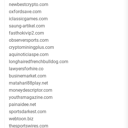
newbestcrypto.com
oxfordsave.com
iclassicgames.com
saung-artikel.com
fasthokivip2.com
observersports.com
cryptominingplus.com
aquinoticiaspe.com
longhairedfrenchbulldog.com
lawyersforhire.co
businemarket.com
matahari88play.net
moneydescriptor.com
youthsmagazine.com
painaidee.net
sportsdarkest.com
webtoon.biz
thesportswires.com