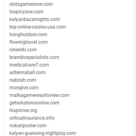
slotsgamesone.com
hispinzone.com
kalyanbazarnights.com
top-online-casino-usa.com
honghuidoor.com
flowingtravel.com
nineniki.com
brandiospecialists.com
medicalcare7.com
adtennaball.com
nabzah.com
mongive.com
matkagameresultsview.com
getsolutionsonline.com
hispinner.org
criticalinsurance.info
nokariposter.com
kalyan-guessing-nightplay.com