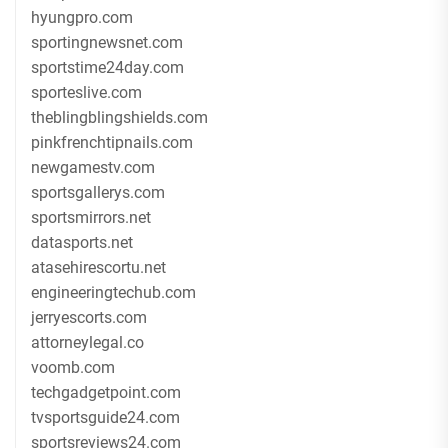
hyungpro.com
sportingnewsnet.com
sportstime24day.com
sporteslive.com
theblingblingshields.com
pinkfrenchtipnails.com
newgamestv.com
sportsgallerys.com
sportsmirrors.net
datasports.net
atasehirescortu.net
engineeringtechub.com
jerryescorts.com
attorneylegal.co
voomb.com
techgadgetpoint.com
tvsportsguide24.com
sportsreviews24.com