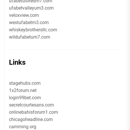
ufabetutoredm7.com
ufabetvalleyum3.com
veloxview.com
westufabetm3.com
whiskeybrothersllc.com
wildufabetum7.com
Links
stagehubs.com
1x2forum.net
login99bet.com
secretcourtesans.com
onlinebahisforum1.com
chicagoheadline.com
camming.org