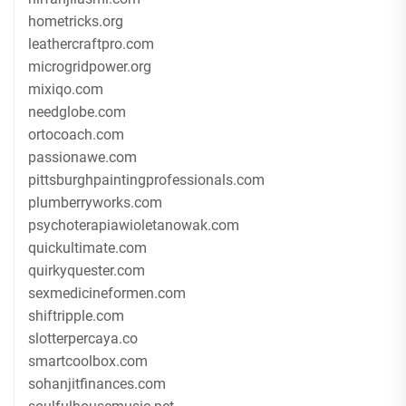
hometricks.org
leathercraftpro.com
microgridpower.org
mixiqo.com
needglobe.com
ortocoach.com
passionawe.com
pittsburghpaintingprofessionals.com
plumberryworks.com
psychoterapiawioletanowak.com
quickultimate.com
quirkyquester.com
sexmedicineformen.com
shiftripple.com
slotterpercaya.co
smartcoolbox.com
sohanjitfinances.com