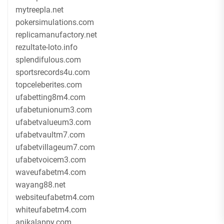
mytreepla.net
pokersimulations.com
replicamanufactory.net
rezultate-loto.info
splendifulous.com
sportsrecords4u.com
topceleberites.com
ufabetting8m4.com
ufabetunionum3.com
ufabetvalueum3.com
ufabetvaultm7.com
ufabetvillageum7.com
ufabetvoicem3.com
waveufabetm4.com
wayang88.net
websiteufabetm4.com
whiteufabetm4.com
anikalappy.com