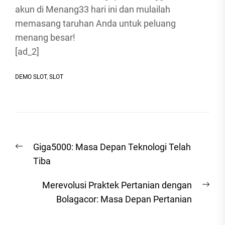
akun di Menang33 hari ini dan mulailah
memasang taruhan Anda untuk peluang
menang besar!
[ad_2]
DEMO SLOT
,
SLOT
Post
Previous
Giga5000: Masa Depan Teknologi Telah
navigation
post:
Tiba
Nex
Merevolusi Praktek Pertanian dengan
post
Bolagacor: Masa Depan Pertanian