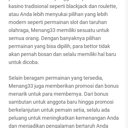
kasino tradisional seperti blackjack dan roulette,
atau Anda lebih menyukai pilihan yang lebih
modern seperti permainan slot dan taruhan
olahraga, Menang33 memiliki sesuatu untuk
semua orang. Dengan banyaknya pilihan
permainan yang bisa dipilih, para bettor tidak
akan pernah bosan dan selalu memiliki hal baru
untuk dicoba.
Selain beragam permainan yang tersedia,
Menang33 juga memberikan promosi dan bonus
menarik untuk para membernya. Dari bonus
sambutan untuk anggota baru hingga promosi
berkelanjutan untuk pemain setia, selalu ada
peluang untuk meningkatkan kemenangan Anda
dan menjadikan pengalaman bertaruh Anda