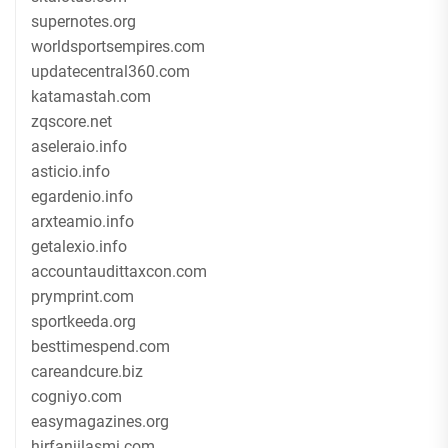
supernotes.org
worldsportsempires.com
updatecentral360.com
katamastah.com
zqscore.net
aseleraio.info
asticio.info
egardenio.info
arxteamio.info
getalexio.info
accountaudittaxcon.com
prymprint.com
sportkeeda.org
besttimespend.com
careandcure.biz
cogniyo.com
easymagazines.org
hirfanjilasmi.com