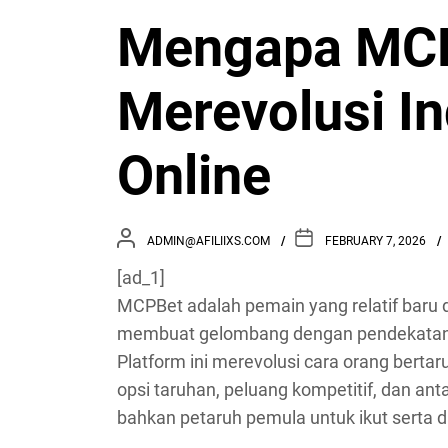
Mengapa MC
Merevolusi In
Online
ADMIN@AFILIIXS.COM
FEBRUARY 7, 2026
[ad_1]
MCPBet adalah pemain yang relatif baru d
membuat gelombang dengan pendekatan i
Platform ini merevolusi cara orang ber
opsi taruhan, peluang kompetitif, dan
bahkan petaruh pemula untuk ikut serta d