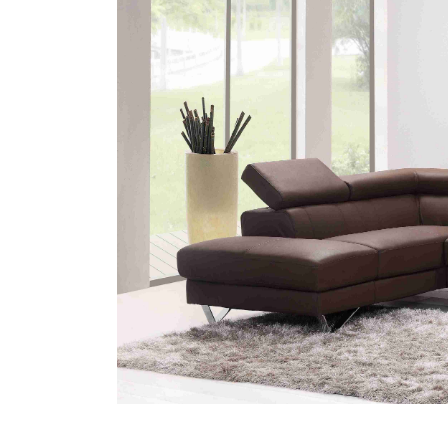
Pulsa