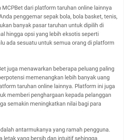
MCPBet dari platform taruhan online lainnya
Anda penggemar sepak bola, bola basket, tenis,
kan banyak pasar taruhan untuk dipilih di
l hingga opsi yang lebih eksotis seperti
alu ada sesuatu untuk semua orang di platform
Bet juga menawarkan beberapa peluang paling
ruh berpotensi memenangkan lebih banyak uang
form taruhan online lainnya. Platform ini juga
tuk memberi penghargaan kepada pelanggan
gga semakin meningkatkan nilai bagi para
adalah antarmukanya yang ramah pengguna.
 letak yang bersih dan intuitif sehingga