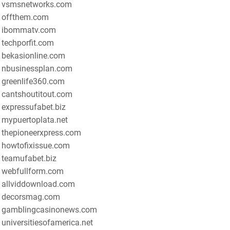
vsmsnetworks.com
offthem.com
ibommatv.com
techporfit.com
bekasionline.com
nbusinessplan.com
greenlife360.com
cantshoutitout.com
expressufabet.biz
mypuertoplata.net
thepioneerxpress.com
howtofixissue.com
teamufabet.biz
webfullform.com
allviddownload.com
decorsmag.com
gamblingcasinonews.com
universitiesofamerica.net