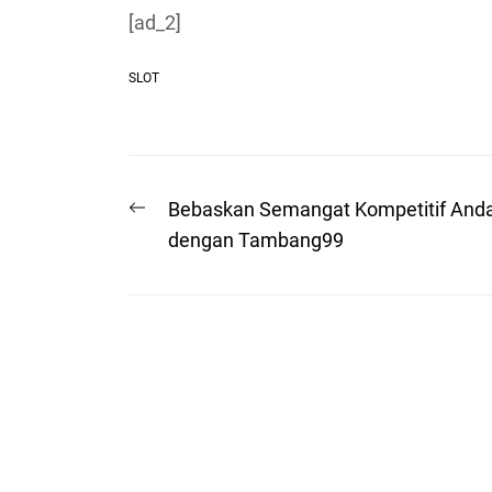
[ad_2]
SLOT
Post
Previous
Bebaskan Semangat Kompetitif And
post:
navigation
dengan Tambang99