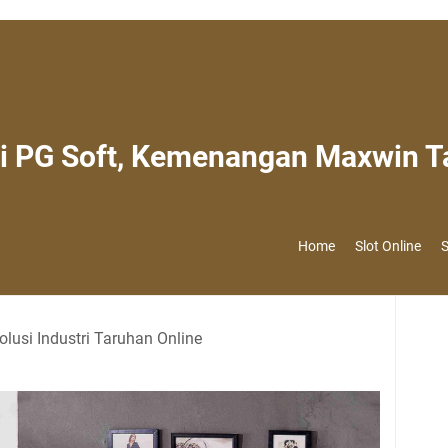
ri PG Soft, Kemenangan Maxwin T
Home
Slot Online
S
usi Industri Taruhan Online