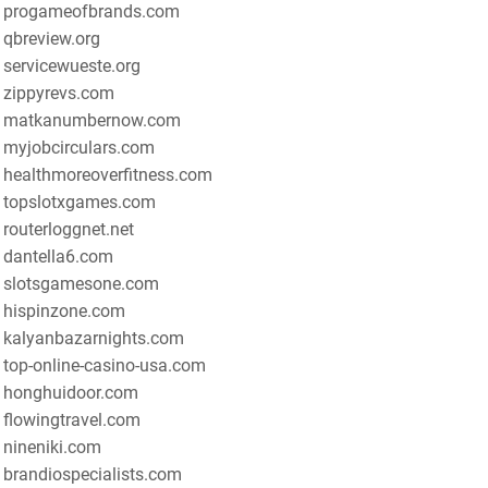
progameofbrands.com
qbreview.org
servicewueste.org
zippyrevs.com
matkanumbernow.com
myjobcirculars.com
healthmoreoverfitness.com
topslotxgames.com
routerloggnet.net
dantella6.com
slotsgamesone.com
hispinzone.com
kalyanbazarnights.com
top-online-casino-usa.com
honghuidoor.com
flowingtravel.com
nineniki.com
brandiospecialists.com