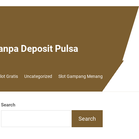
anpa Deposit Pulsa
lot Gratis
Uncategorized
Slot Gampang Menang
Search
Search