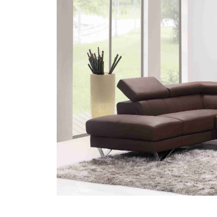
Pulsa