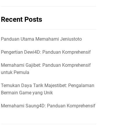
Recent Posts
Panduan Utama Memahami Jeniustoto
Pengertian Dewi4D: Panduan Komprehensif
Memahami Gajibet: Panduan Komprehensif
untuk Pemula
Temukan Daya Tarik Majestibet: Pengalaman
Bermain Game yang Unik
Memahami Saung4D: Panduan Komprehensif