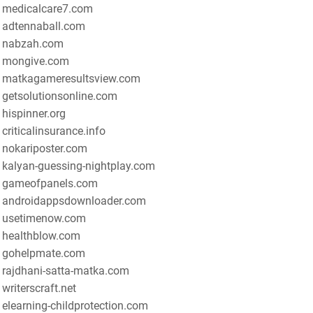
medicalcare7.com
adtennaball.com
nabzah.com
mongive.com
matkagameresultsview.com
getsolutionsonline.com
hispinner.org
criticalinsurance.info
nokariposter.com
kalyan-guessing-nightplay.com
gameofpanels.com
androidappsdownloader.com
usetimenow.com
healthblow.com
gohelpmate.com
rajdhani-satta-matka.com
writerscraft.net
elearning-childprotection.com