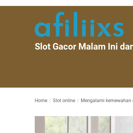
Skip
to
the
content
Slot Gacor Malam Ini da
Slot
Gacor
Malam
Ini
dari
PG
Soft,
Home
Slot online
Mengalami kemewahan d
Kemenangan
Maxwin
Tanpa
Deposit