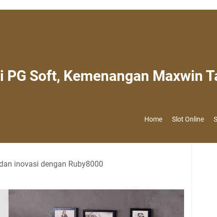
ri PG Soft, Kemenangan Maxwin T
Home
Slot Online
S
an inovasi dengan Ruby8000