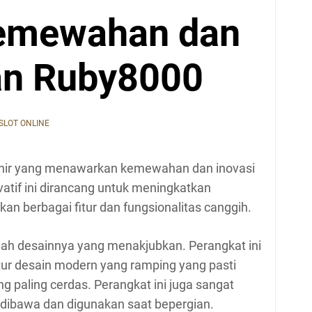
emewahan dan
an Ruby8000
SLOT ONLINE
khir yang menawarkan kemewahan dan inovasi
atif ini dirancang untuk meningkatkan
 berbagai fitur dan fungsionalitas canggih.
alah desainnya yang menakjubkan. Perangkat ini
fitur desain modern yang ramping yang pasti
paling cerdas. Perangkat ini juga sangat
ibawa dan digunakan saat bepergian.