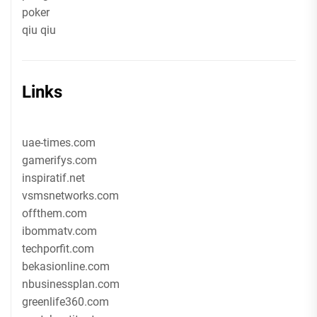
poker
qiu qiu
Links
uae-times.com
gamerifys.com
inspiratif.net
vsmsnetworks.com
offthem.com
ibommatv.com
techporfit.com
bekasionline.com
nbusinessplan.com
greenlife360.com