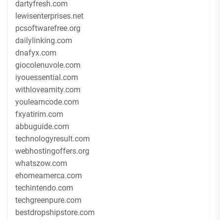
dartyfresh.com
lewisenterprises.net
pcsoftwarefree.org
dailylinking.com
dnafyx.com
giocolenuvole.com
iyouessential.com
withloveamity.com
youlearncode.com
fxyatirim.com
abbuguide.com
technologyresult.com
webhostingoffers.org
whatszow.com
ehomeamerca.com
techintendo.com
techgreenpure.com
bestdropshipstore.com