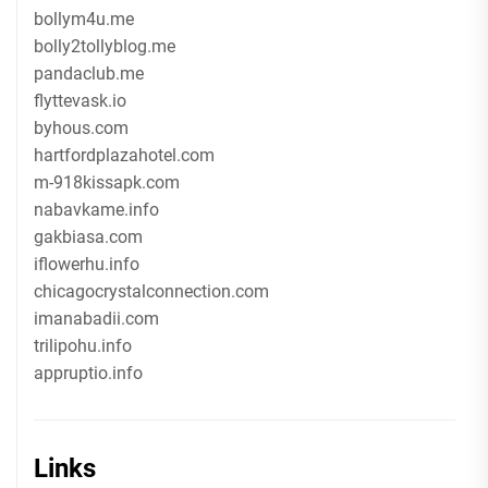
bollym4u.me
bolly2tollyblog.me
pandaclub.me
flyttevask.io
byhous.com
hartfordplazahotel.com
m-918kissapk.com
nabavkame.info
gakbiasa.com
iflowerhu.info
chicagocrystalconnection.com
imanabadii.com
trilipohu.info
appruptio.info
Links