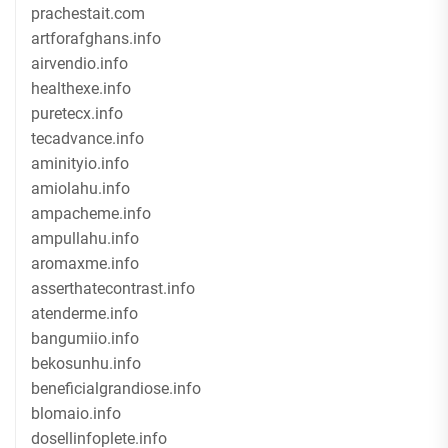
prachestait.com
artforafghans.info
airvendio.info
healthexe.info
puretecx.info
tecadvance.info
aminityio.info
amiolahu.info
ampacheme.info
ampullahu.info
aromaxme.info
asserthatecontrast.info
atenderme.info
bangumiio.info
bekosunhu.info
beneficialgrandiose.info
blomaio.info
dosellinfoplete.info