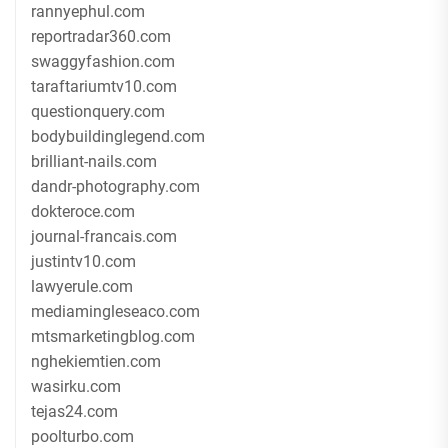
rannyephul.com
reportradar360.com
swaggyfashion.com
taraftariumtv10.com
questionquery.com
bodybuildinglegend.com
brilliant-nails.com
dandr-photography.com
dokteroce.com
journal-francais.com
justintv10.com
lawyerule.com
mediamingleseaco.com
mtsmarketingblog.com
nghekiemtien.com
wasirku.com
tejas24.com
poolturbo.com