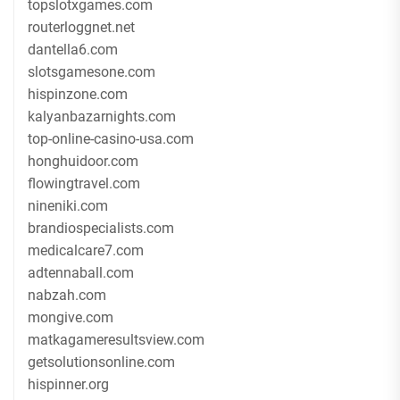
topslotxgames.com
routerloggnet.net
dantella6.com
slotsgamesone.com
hispinzone.com
kalyanbazarnights.com
top-online-casino-usa.com
honghuidoor.com
flowingtravel.com
nineniki.com
brandiospecialists.com
medicalcare7.com
adtennaball.com
nabzah.com
mongive.com
matkagameresultsview.com
getsolutionsonline.com
hispinner.org