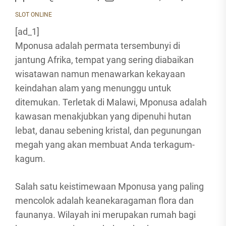
SLOT ONLINE
[ad_1]
Mponusa adalah permata tersembunyi di
jantung Afrika, tempat yang sering diabaikan
wisatawan namun menawarkan kekayaan
keindahan alam yang menunggu untuk
ditemukan. Terletak di Malawi, Mponusa adalah
kawasan menakjubkan yang dipenuhi hutan
lebat, danau sebening kristal, dan pegunungan
megah yang akan membuat Anda terkagum-
kagum.
Salah satu keistimewaan Mponusa yang paling
mencolok adalah keanekaragaman flora dan
faunanya. Wilayah ini merupakan rumah bagi