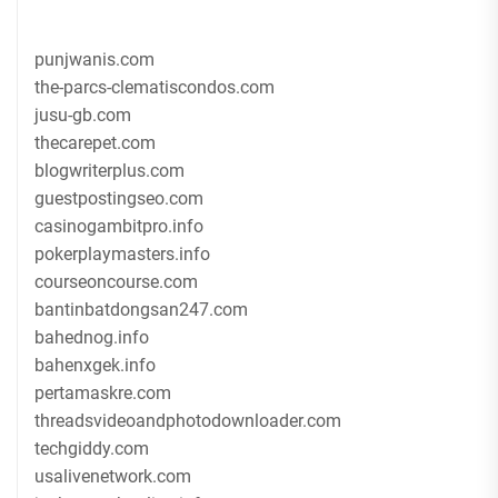
punjwanis.com
the-parcs-clematiscondos.com
jusu-gb.com
thecarepet.com
blogwriterplus.com
guestpostingseo.com
casinogambitpro.info
pokerplaymasters.info
courseoncourse.com
bantinbatdongsan247.com
bahednog.info
bahenxgek.info
pertamaskre.com
threadsvideoandphotodownloader.com
techgiddy.com
usalivenetwork.com