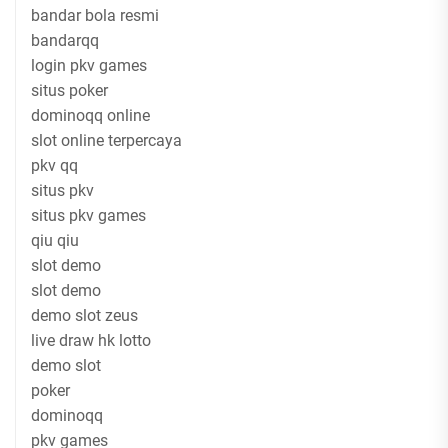
bandar bola resmi
bandarqq
login pkv games
situs poker
dominoqq online
slot online terpercaya
pkv qq
situs pkv
situs pkv games
qiu qiu
slot demo
slot demo
demo slot zeus
live draw hk lotto
demo slot
poker
dominoqq
pkv games