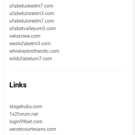
ufabetuskedm7.com
ufabetutoredm3.com
ufabetutoredm7.com
ufabetvalleyum3.com
veloxview.com
westufabetm3.com
whiskeybrothersllc.com
wildufabetum7.com
Links
stagehubs.com
1x2forum.net
login99bet.com
secretcourtesans.com