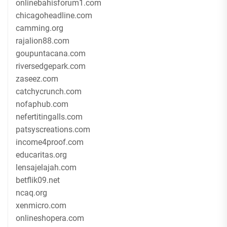
onlinebahisforum1.com
chicagoheadline.com
camming.org
rajalion88.com
goupuntacana.com
riversedgepark.com
zaseez.com
catchycrunch.com
nofaphub.com
nefertitingalls.com
patsyscreations.com
income4proof.com
educaritas.org
lensajelajah.com
betflik09.net
ncaq.org
xenmicro.com
onlineshopera.com