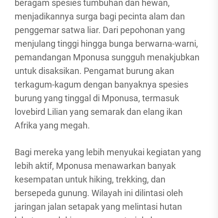
beragam spesies tumbuhan dan hewan,
menjadikannya surga bagi pecinta alam dan
penggemar satwa liar. Dari pepohonan yang
menjulang tinggi hingga bunga berwarna-warni,
pemandangan Mponusa sungguh menakjubkan
untuk disaksikan. Pengamat burung akan
terkagum-kagum dengan banyaknya spesies
burung yang tinggal di Mponusa, termasuk
lovebird Lilian yang semarak dan elang ikan
Afrika yang megah.
Bagi mereka yang lebih menyukai kegiatan yang
lebih aktif, Mponusa menawarkan banyak
kesempatan untuk hiking, trekking, dan
bersepeda gunung. Wilayah ini dilintasi oleh
jaringan jalan setapak yang melintasi hutan