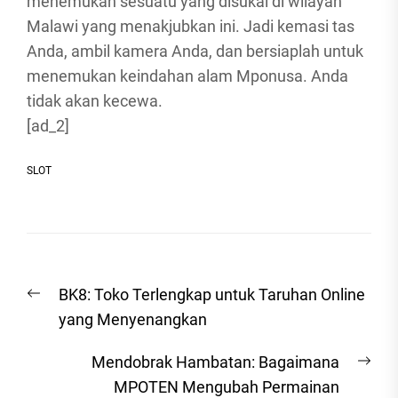
menemukan sesuatu yang disukai di wilayah
Malawi yang menakjubkan ini. Jadi kemasi tas
Anda, ambil kamera Anda, dan bersiaplah untuk
menemukan keindahan alam Mponusa. Anda
tidak akan kecewa.
[ad_2]
SLOT
Post
Previous
BK8: Toko Terlengkap untuk Taruhan Online
navigation
post:
yang Menyenangkan
Nex
Mendobrak Hambatan: Bagaimana
post
MPOTEN Mengubah Permainan