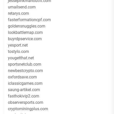
jessepinkmanoutfit.com
umailsend.com
retarys.com
fasterformationcpf.com
goldensnuggles.com
lookbattlemap.com
buyrdpservice.com
yesport.net
tostylo.com
yougetthat.net
sportsnetclub.com
newbestcrypto.com
oxfordsave.com
iclassicgames.com
saung-artikel.com
fasthokivip2.com
observersports.com
cryptominingplus.com