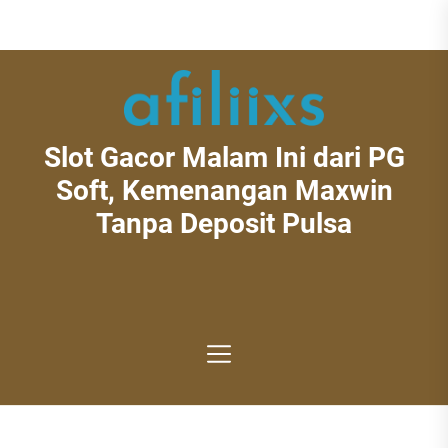
Skip
to
the
content
Slot Gacor Malam Ini dari PG
Slot
Gacor
Soft, Kemenangan Maxwin
Malam
Tanpa Deposit Pulsa
Ini
dari
PG
Soft,
Kemenangan
Maxwin
Tanpa
Deposit