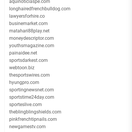
aquinoticiaspe.com
longhairedfrenchbulldog.com
lawyersforhire.co
businemarket.com
matahari88play.net
moneydescriptor.com
youthsmagazine.com
painaidee.net
sportsdarkest.com
webtoon.biz
thesportswires.com
hyungpro.com
sportingnewsnet.com
sportstime24day.com
sporteslive.com
theblingblingshields.com
pinkfrenchtipnails.com
newgamestv.com