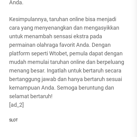
Anda.
Kesimpulannya, taruhan online bisa menjadi
cara yang menyenangkan dan mengasyikkan
untuk menambah sensasi ekstra pada
permainan olahraga favorit Anda. Dengan
platform seperti Wtobet, pemula dapat dengan
mudah memulai taruhan online dan berpeluang
menang besar. Ingatlah untuk bertaruh secara
bertanggung jawab dan hanya bertaruh sesuai
kemampuan Anda. Semoga beruntung dan
selamat bertaruh!
[ad_2]
SLOT