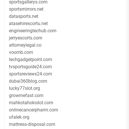
sportsgallerys.com
sportsmirrors.net
datasports.net
atasehirescortu.net
engineeringtechub.com
jerryescorts.com
attorneylegal.co
voomb.com
techgadgetpoint.com
tvsportsguide24.com
sportsreviews24.com
dubai360blog.com
lucky77slot.org
growmefast.com
mahkotahokislot.com
onlinecancerpharm.com
ufalek.org
mattress-disposal.com