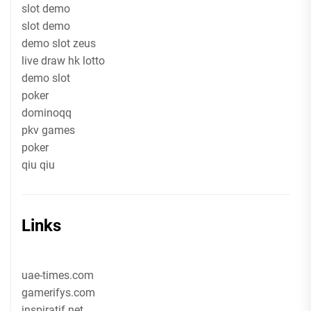
slot demo
slot demo
demo slot zeus
live draw hk lotto
demo slot
poker
dominoqq
pkv games
poker
qiu qiu
Links
uae-times.com
gamerifys.com
inspiratif.net