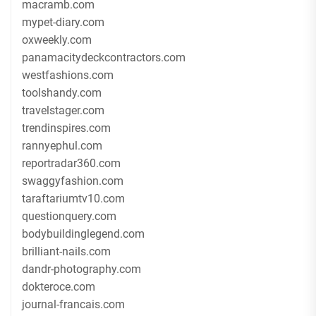
macramb.com
mypet-diary.com
oxweekly.com
panamacitydeckcontractors.com
westfashions.com
toolshandy.com
travelstager.com
trendinspires.com
rannyephul.com
reportradar360.com
swaggyfashion.com
taraftariumtv10.com
questionquery.com
bodybuildinglegend.com
brilliant-nails.com
dandr-photography.com
dokteroce.com
journal-francais.com