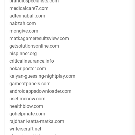
brandiospecialists.com
medicalcare7.com
adtennaball.com
nabzah.com
mongive.com
matkagameresultsview.com
getsolutionsonline.com
hispinner.org
criticalinsurance.info
nokariposter.com
kalyan-guessing-nightplay.com
gameofpanels.com
androidappsdownloader.com
usetimenow.com
healthblow.com
gohelpmate.com
rajdhani-satta-matka.com
writerscraft.net