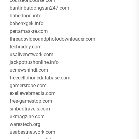
courseoncourse.com
bantinbatdongsan247.com
bahednog.info
bahenxgek.info
pertamaskre.com
threadsvideoandphotodownloader.com
techgiddy.com
usalivenetwork.com
jackpotrushonline.info
ucnewshindi.com
freecellphonedatabase.com
gamersrope.com
exellewebmedia.com
free-gamestop.com
sinbadtravels.com
ukmagzine.com
wareztech.org
usabestnetwork.com