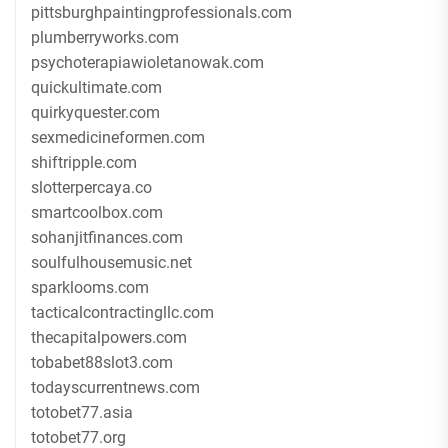
pittsburghpaintingprofessionals.com
plumberryworks.com
psychoterapiawioletanowak.com
quickultimate.com
quirkyquester.com
sexmedicineformen.com
shiftripple.com
slotterpercaya.co
smartcoolbox.com
sohanjitfinances.com
soulfulhousemusic.net
sparklooms.com
tacticalcontractingllc.com
thecapitalpowers.com
tobabet88slot3.com
todayscurrentnews.com
totobet77.asia
totobet77.org