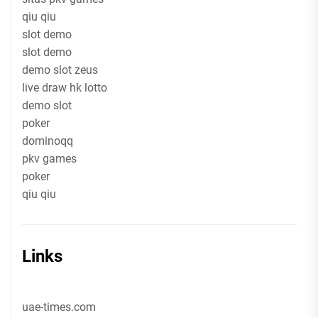
qiu qiu
slot demo
slot demo
demo slot zeus
live draw hk lotto
demo slot
poker
dominoqq
pkv games
poker
qiu qiu
Links
uae-times.com