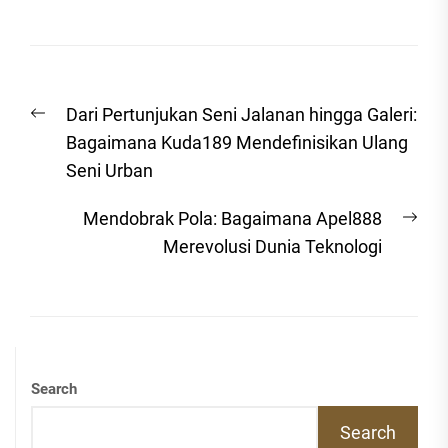
Post
Previous
Dari Pertunjukan Seni Jalanan hingga Galeri:
navigation
post:
Bagaimana Kuda189 Mendefinisikan Ulang
Seni Urban
Nex
Mendobrak Pola: Bagaimana Apel888
post
Merevolusi Dunia Teknologi
Search
Search