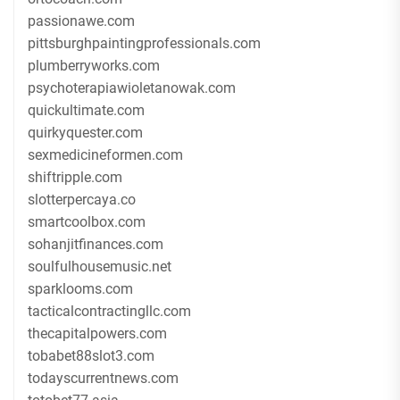
passionawe.com
pittsburghpaintingprofessionals.com
plumberryworks.com
psychoterapiawioletanowak.com
quickultimate.com
quirkyquester.com
sexmedicineformen.com
shiftripple.com
slotterpercaya.co
smartcoolbox.com
sohanjitfinances.com
soulfulhousemusic.net
sparklooms.com
tacticalcontractingllc.com
thecapitalpowers.com
tobabet88slot3.com
todayscurrentnews.com