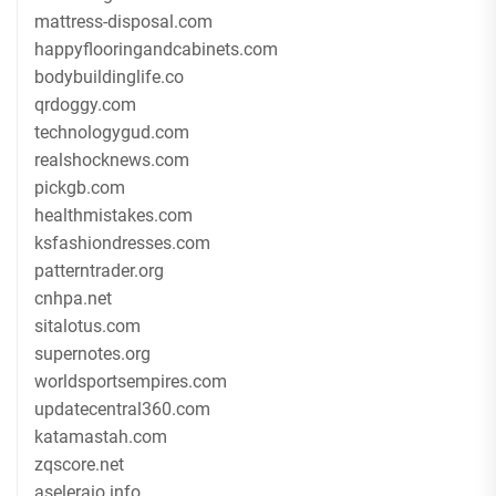
mattress-disposal.com
happyflooringandcabinets.com
bodybuildinglife.co
qrdoggy.com
technologygud.com
realshocknews.com
pickgb.com
healthmistakes.com
ksfashiondresses.com
patterntrader.org
cnhpa.net
sitalotus.com
supernotes.org
worldsportsempires.com
updatecentral360.com
katamastah.com
zqscore.net
aseleraio.info