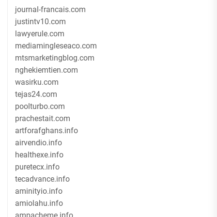
journal-francais.com
justintv10.com
lawyerule.com
mediamingleseaco.com
mtsmarketingblog.com
nghekiemtien.com
wasirku.com
tejas24.com
poolturbo.com
prachestait.com
artforafghans.info
airvendio.info
healthexe.info
puretecx.info
tecadvance.info
aminityio.info
amiolahu.info
ampacheme.info