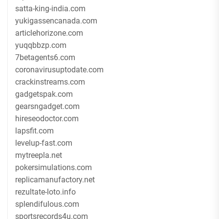
satta-king-india.com
yukigassencanada.com
articlehorizone.com
yuqqbbzp.com
7betagents6.com
coronavirusuptodate.com
crackinstreams.com
gadgetspak.com
gearsngadget.com
hireseodoctor.com
lapsfit.com
levelup-fast.com
mytreepla.net
pokersimulations.com
replicamanufactory.net
rezultate-loto.info
splendifulous.com
sportsrecords4u.com