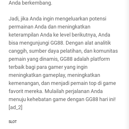
Anda berkembang.
Jadi, jika Anda ingin mengeluarkan potensi
permainan Anda dan meningkatkan
keterampilan Anda ke level berikutnya, Anda
bisa mengunjungi GG88. Dengan alat analitik
canggih, sumber daya pelatihan, dan komunitas
pemain yang dinamis, GG88 adalah platform
terbaik bagi para gamer yang ingin
meningkatkan gameplay, meningkatkan
kemenangan, dan menjadi pemain top di game
favorit mereka. Mulailah perjalanan Anda
menuju kehebatan game dengan GG88 hari ini!
[ad_2]
SLOT