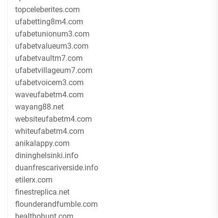
topceleberites.com
ufabetting8m4.com
ufabetunionum3.com
ufabetvalueum3.com
ufabetvaultm7.com
ufabetvillageum7.com
ufabetvoicem3.com
waveufabetm4.com
wayang88.net
websiteufabetm4.com
whiteufabetm4.com
anikalappy.com
dininghelsinki.info
duanfrescariverside.info
etilerx.com
finestreplica.net
flounderandfumble.com
healthohunt.com