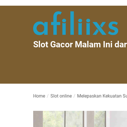
Skip
to
the
content
Slot Gacor Malam Ini da
Slot
Gacor
Malam
Ini
dari
PG
Soft,
Home
Slot online
Melepaskan Kekuatan S
Kemenangan
Maxwin
Tanpa
Deposit