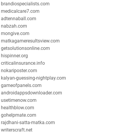
brandiospecialists.com
medicalcare7.com
adtennaball.com
nabzah.com
mongive.com
matkagameresultsview.com
getsolutionsonline.com
hispinner.org
criticalinsurance.info
nokariposter.com
kalyan-guessing-nightplay.com
gameofpanels.com
androidappsdownloader.com
usetimenow.com
healthblow.com
gohelpmate.com
rajdhani-satta-matka.com
writerscraft.net