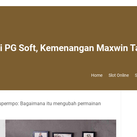
ri PG Soft, Kemenangan Maxwin T
Home
Slot Online
S
upermpo: Bagaimana itu mengubah permainan