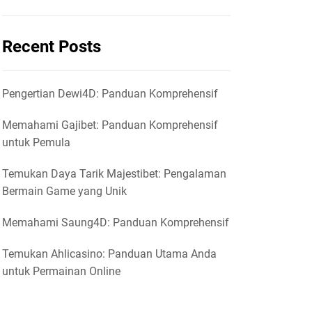
Recent Posts
Pengertian Dewi4D: Panduan Komprehensif
Memahami Gajibet: Panduan Komprehensif
untuk Pemula
Temukan Daya Tarik Majestibet: Pengalaman
Bermain Game yang Unik
Memahami Saung4D: Panduan Komprehensif
Temukan Ahlicasino: Panduan Utama Anda
untuk Permainan Online