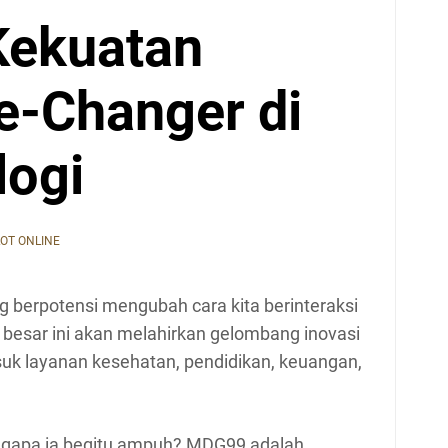
Kekuatan
-Changer di
logi
LOT ONLINE
g berpotensi mengubah cara kita berinteraksi
besar ini akan melahirkan gelombang inovasi
suk layanan kesehatan, pendidikan, keuangan,
ngapa ia begitu ampuh? MDG99 adalah