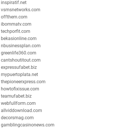
inspiratif.net
vsmsnetworks.com
offthem.com
ibommatv.com
techporfit.com
bekasionline.com
nbusinessplan.com
greenlife360.com
cantshoutitout.com
expressufabet.biz
mypuertoplata.net
thepioneerxpress.com
howtofixissue.com
teamufabet.biz
webfullform.com
allviddownload.com
decorsmag.com
gamblingcasinonews.com