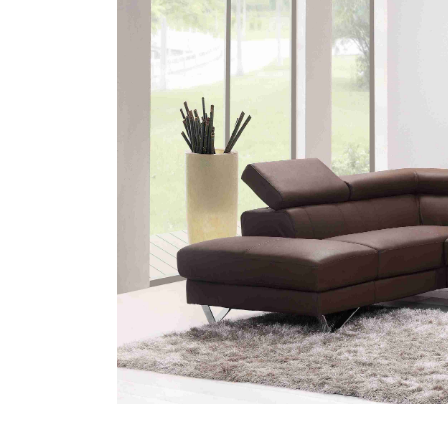
Pulsa