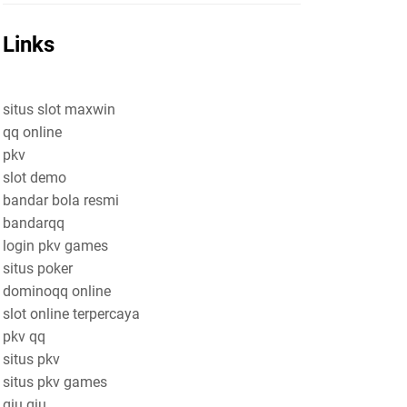
Links
situs slot maxwin
qq online
pkv
slot demo
bandar bola resmi
bandarqq
login pkv games
situs poker
dominoqq online
slot online terpercaya
pkv qq
situs pkv
situs pkv games
qiu qiu