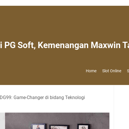
ri PG Soft, Kemenangan Maxwin T
Home
Slot Online
S
G99: Game-Changer di bidang Teknologi