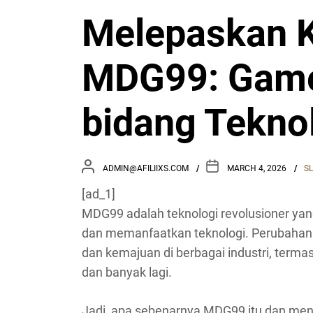
Melepaskan 
MDG99: Game
bidang Tekno
ADMIN@AFILIIXS.COM
MARCH 4, 2026
S
[ad_1]
MDG99 adalah teknologi revolusioner yan
dan memanfaatkan teknologi. Perubahan 
dan kemajuan di berbagai industri, terma
dan banyak lagi.
Jadi, apa sebenarnya MDG99 itu dan me