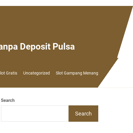
anpa Deposit Pulsa
lot Gratis
Uncategorized
Slot Gampang Menang
Search
Search