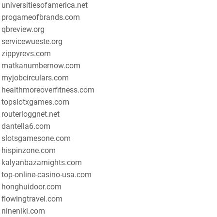
universitiesofamerica.net
progameofbrands.com
qbreview.org
servicewueste.org
zippyrevs.com
matkanumbernow.com
myjobcirculars.com
healthmoreoverfitness.com
topslotxgames.com
routerloggnet.net
dantella6.com
slotsgamesone.com
hispinzone.com
kalyanbazarnights.com
top-online-casino-usa.com
honghuidoor.com
flowingtravel.com
nineniki.com