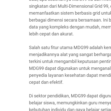
singkatan dari Multi-Dimensional Grid 99
memanfaatkan sistem berbasis grid unt
berbagai dimensi secara bersamaan. In
data yang kompleks dengan mudah, memu
lebih cepat dan akurat.
Salah satu fitur utama MDG99 adalah k
menjadikannya alat yang sangat berharga
terkini untuk mengambil keputusan pentin
MDG99 dapat digunakan untuk menganalisi
penyedia layanan kesehatan dapat mendi
cepat dan efektif.
Di sektor pendidikan, MDG99 dapat digu
belajar siswa, memungkinkan guru meny
kebutuhan individu dan gaya belajar seti