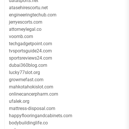
datasports.net
atasehirescortu.net
engineeringtechub.com
jerryescorts.com
attorneylegal.co
voomb.com
techgadgetpoint.com
tvsportsguide24.com
sportsreviews24.com
dubai360blog.com
lucky77slot.org
growmefast.com
mahkotahokislot.com
onlinecancerpharm.com
ufalek.org
mattress-disposal.com
happyflooringandcabinets.com
bodybuildinglife.co