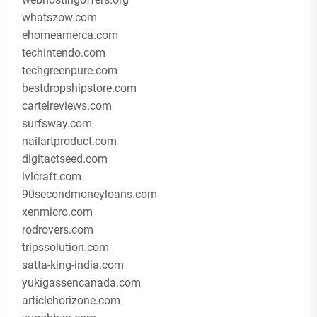
whatszow.com
ehomeamerca.com
techintendo.com
techgreenpure.com
bestdropshipstore.com
cartelreviews.com
surfsway.com
nailartproduct.com
digitactseed.com
lvlcraft.com
90secondmoneyloans.com
xenmicro.com
rodrovers.com
tripssolution.com
satta-king-india.com
yukigassencanada.com
articlehorizone.com