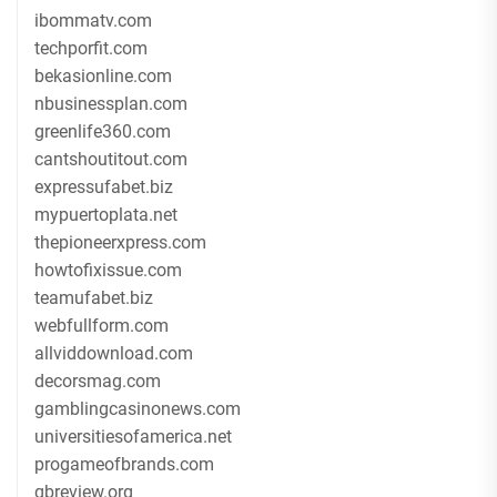
ibommatv.com
techporfit.com
bekasionline.com
nbusinessplan.com
greenlife360.com
cantshoutitout.com
expressufabet.biz
mypuertoplata.net
thepioneerxpress.com
howtofixissue.com
teamufabet.biz
webfullform.com
allviddownload.com
decorsmag.com
gamblingcasinonews.com
universitiesofamerica.net
progameofbrands.com
qbreview.org