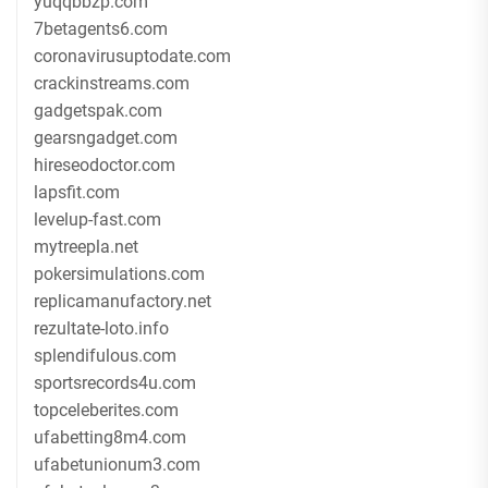
yuqqbbzp.com
7betagents6.com
coronavirusuptodate.com
crackinstreams.com
gadgetspak.com
gearsngadget.com
hireseodoctor.com
lapsfit.com
levelup-fast.com
mytreepla.net
pokersimulations.com
replicamanufactory.net
rezultate-loto.info
splendifulous.com
sportsrecords4u.com
topceleberites.com
ufabetting8m4.com
ufabetunionum3.com