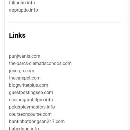
trilipohu.info
appruptio.info
Links
punjwanis.com
the-parcs-clematiscondos.com
jusu-gb.com
thecarepet.com
blogwriterplus.com
guestpostingseo.com
casinogambitpro.info
pokerplaymasters.info
courseoncourse.com
bantinbatdongsan247.com
bahednog.info