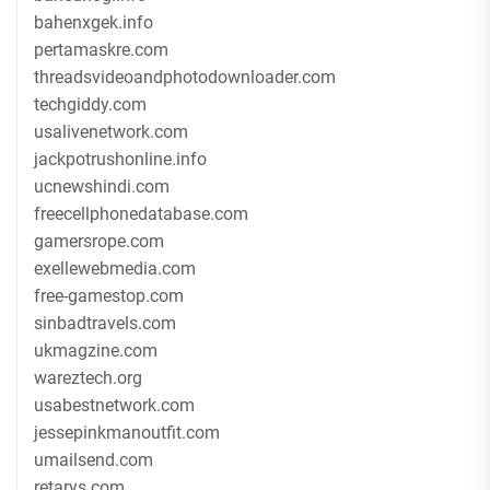
bahenxgek.info
pertamaskre.com
threadsvideoandphotodownloader.com
techgiddy.com
usalivenetwork.com
jackpotrushonline.info
ucnewshindi.com
freecellphonedatabase.com
gamersrope.com
exellewebmedia.com
free-gamestop.com
sinbadtravels.com
ukmagzine.com
wareztech.org
usabestnetwork.com
jessepinkmanoutfit.com
umailsend.com
retarys.com