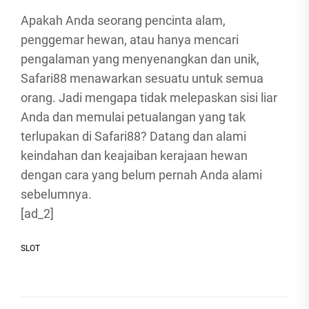
Apakah Anda seorang pencinta alam,
penggemar hewan, atau hanya mencari
pengalaman yang menyenangkan dan unik,
Safari88 menawarkan sesuatu untuk semua
orang. Jadi mengapa tidak melepaskan sisi liar
Anda dan memulai petualangan yang tak
terlupakan di Safari88? Datang dan alami
keindahan dan keajaiban kerajaan hewan
dengan cara yang belum pernah Anda alami
sebelumnya.
[ad_2]
SLOT