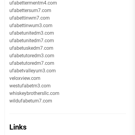
ufabettermentm4.com
ufabettersum7.com
ufabettinwm7.com
ufabettinwum3.com
ufabetunitedm3.com
ufabetunitedm7.com
ufabetuskedm7.com
ufabetutoredm3.com
ufabetutoredm7.com
ufabetvalleyum3.com
veloxview.com
westufabetm3.com
whiskeybrothersllc.com
wildufabetum7.com
Links