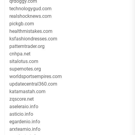
qrdoggy.com
technologygud.com
realshocknews.com
pickgb.com
healthmistakes.com
ksfashiondresses.com
patterntrader.org
cnhpa.net
sitalotus.com
supernotes.org
worldsportsempires.com
updatecentral360.com
katamastah.com
zqscore.net
aseleraio.info
asticio.info
egardenio.info
arxteamio.info