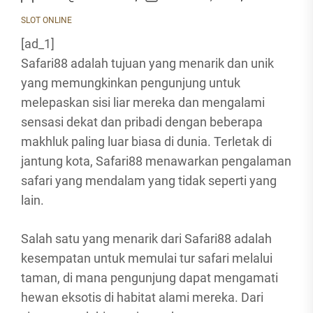
SLOT ONLINE
[ad_1]
Safari88 adalah tujuan yang menarik dan unik
yang memungkinkan pengunjung untuk
melepaskan sisi liar mereka dan mengalami
sensasi dekat dan pribadi dengan beberapa
makhluk paling luar biasa di dunia. Terletak di
jantung kota, Safari88 menawarkan pengalaman
safari yang mendalam yang tidak seperti yang
lain.
Salah satu yang menarik dari Safari88 adalah
kesempatan untuk memulai tur safari melalui
taman, di mana pengunjung dapat mengamati
hewan eksotis di habitat alami mereka. Dari