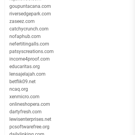
goupuntacana.com
riversedgepark.com
zaseez.com
catchycrunch.com
nofaphub.com
nefertitingalls.com
patsyscreations.com
income4proof.com
educaritas.org
lensajelajah.com
betflik09.net
ncaq.org
xenmicro.com
onlineshopera.com
dartyfresh.com
lewisenterprises.net
pcsoftwarefree.org
dailylinking.com