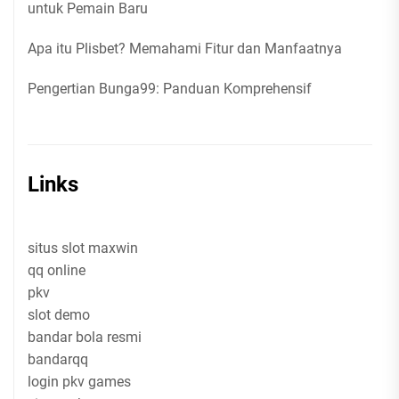
untuk Pemain Baru
Apa itu Plisbet? Memahami Fitur dan Manfaatnya
Pengertian Bunga99: Panduan Komprehensif
Links
situs slot maxwin
qq online
pkv
slot demo
bandar bola resmi
bandarqq
login pkv games