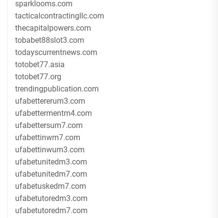
sparklooms.com
tacticalcontractingllc.com
thecapitalpowers.com
tobabet88slot3.com
todayscurrentnews.com
totobet77.asia
totobet77.org
trendingpublication.com
ufabettererum3.com
ufabettermentm4.com
ufabettersum7.com
ufabettinwm7.com
ufabettinwum3.com
ufabetunitedm3.com
ufabetunitedm7.com
ufabetuskedm7.com
ufabetutoredm3.com
ufabetutoredm7.com