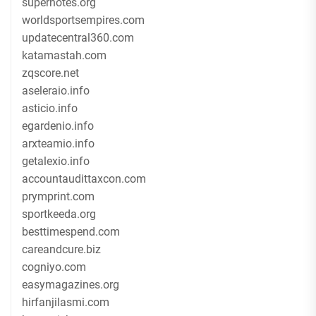
supernotes.org
worldsportsempires.com
updatecentral360.com
katamastah.com
zqscore.net
aseleraio.info
asticio.info
egardenio.info
arxteamio.info
getalexio.info
accountaudittaxcon.com
prymprint.com
sportkeeda.org
besttimespend.com
careandcure.biz
cogniyo.com
easymagazines.org
hirfanjilasmi.com