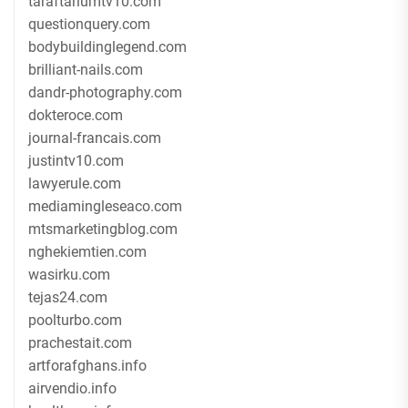
taraftariumtv10.com
questionquery.com
bodybuildinglegend.com
brilliant-nails.com
dandr-photography.com
dokteroce.com
journal-francais.com
justintv10.com
lawyerule.com
mediamingleseaco.com
mtsmarketingblog.com
nghekiemtien.com
wasirku.com
tejas24.com
poolturbo.com
prachestait.com
artforafghans.info
airvendio.info