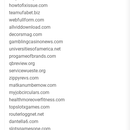
howtofixissue.com
teamufabet.biz
webfullform.com
allviddownload.com
decorsmag.com
gamblingcasinonews.com
universitiesofamerica.net
progameofbrands.com
qbreview.org
servicewueste.org
zippyrevs.com
matkanumbernow.com
myjobcirculars.com
healthmoreoverfitness.com
topslotxgames.com
routerloggnet.net
dantella6.com
slotsgamesone.com