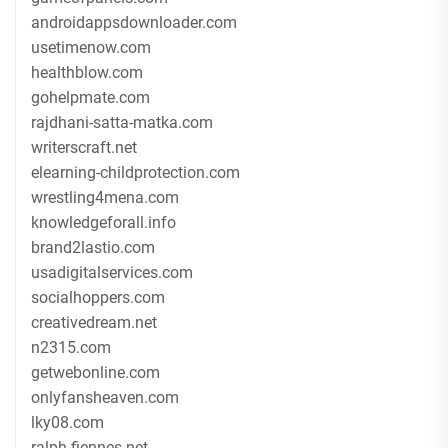
androidappsdownloader.com
usetimenow.com
healthblow.com
gohelpmate.com
rajdhani-satta-matka.com
writerscraft.net
elearning-childprotection.com
wrestling4mena.com
knowledgeforall.info
brand2lastio.com
usadigitalservices.com
socialhoppers.com
creativedream.net
n2315.com
getwebonline.com
onlyfansheaven.com
lky08.com
ralph-fiennes.net