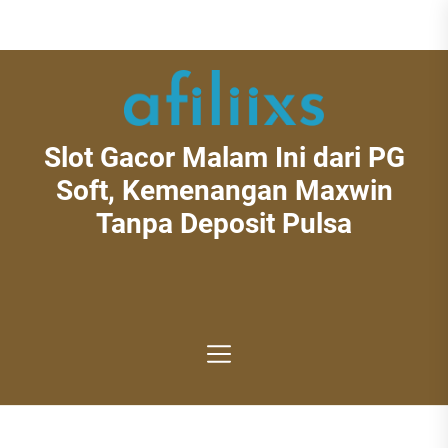
Skip
to
the
content
Slot Gacor Malam Ini dari PG
Slot
Gacor
Soft, Kemenangan Maxwin
Malam
Tanpa Deposit Pulsa
Ini
dari
PG
Soft,
Kemenangan
Maxwin
Tanpa
Deposit