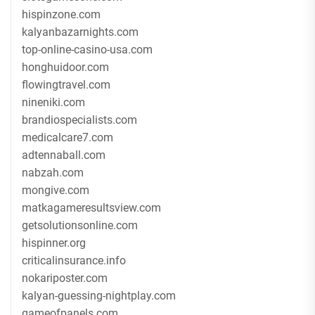
hispinzone.com
kalyanbazarnights.com
top-online-casino-usa.com
honghuidoor.com
flowingtravel.com
nineniki.com
brandiospecialists.com
medicalcare7.com
adtennaball.com
nabzah.com
mongive.com
matkagameresultsview.com
getsolutionsonline.com
hispinner.org
criticalinsurance.info
nokariposter.com
kalyan-guessing-nightplay.com
gameofpanels.com