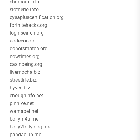
shumaio.info
slotherio.info
cysapluscertification.org
fortnitehacks.org
loginsearch.org
aodecor.org
donorsmatch.org
nowtimes.org
casinoeing.org
livemocha.biz
streetlife.biz
hyves.biz
enoughinfo.net
pinhive.net
warnabet.net
bollym4u.me
bolly2tollyblog.me
pandaclub.me