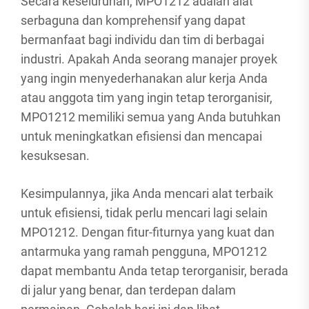
Secara keseluruhan, MPO1212 adalah alat
serbaguna dan komprehensif yang dapat
bermanfaat bagi individu dan tim di berbagai
industri. Apakah Anda seorang manajer proyek
yang ingin menyederhanakan alur kerja Anda
atau anggota tim yang ingin tetap terorganisir,
MPO1212 memiliki semua yang Anda butuhkan
untuk meningkatkan efisiensi dan mencapai
kesuksesan.
Kesimpulannya, jika Anda mencari alat terbaik
untuk efisiensi, tidak perlu mencari lagi selain
MPO1212. Dengan fitur-fiturnya yang kuat dan
antarmuka yang ramah pengguna, MPO1212
dapat membantu Anda tetap terorganisir, berada
di jalur yang benar, dan terdepan dalam