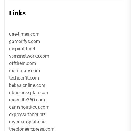
Links
uae-times.com
gamerifys.com
inspiratif.net
vsmsnetworks.com
offthem.com
ibommatv.com
techporfit.com
bekasionline.com
nbusinessplan.com
greenlife360.com
cantshoutitout.com
expressufabet.biz
mypuertoplata.net
thepioneerxpress.com