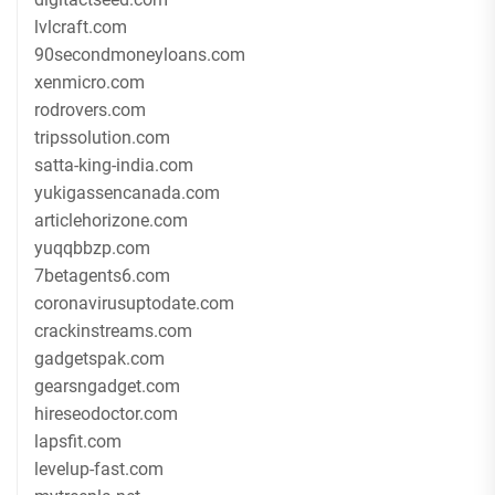
lvlcraft.com
90secondmoneyloans.com
xenmicro.com
rodrovers.com
tripssolution.com
satta-king-india.com
yukigassencanada.com
articlehorizone.com
yuqqbbzp.com
7betagents6.com
coronavirusuptodate.com
crackinstreams.com
gadgetspak.com
gearsngadget.com
hireseodoctor.com
lapsfit.com
levelup-fast.com