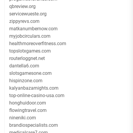
qbreview.org
servicewueste.org
zippyrevs.com
matkanumbernow.com
myjobcirculars.com
healthmoreoverfitness.com
topslotxgames.com
routerloggnet.net
dantella6.com
slotsgamesone.com
hispinzone.com
kalyanbazarnights.com
top-online-casino-usa.com
honghuidoor.com
flowingtravel.com
nineniki.com
brandiospecialists.com
medicalcare7.com