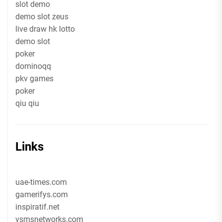
slot demo
demo slot zeus
live draw hk lotto
demo slot
poker
dominoqq
pkv games
poker
qiu qiu
Links
uae-times.com
gamerifys.com
inspiratif.net
vsmsnetworks.com