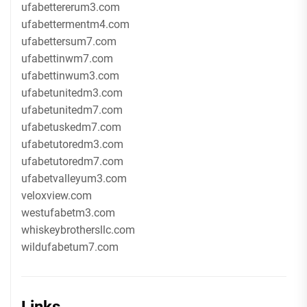
ufabettererum3.com
ufabettermentm4.com
ufabettersum7.com
ufabettinwm7.com
ufabettinwum3.com
ufabetunitedm3.com
ufabetunitedm7.com
ufabetuskedm7.com
ufabetutoredm3.com
ufabetutoredm7.com
ufabetvalleyum3.com
veloxview.com
westufabetm3.com
whiskeybrothersllc.com
wildufabetum7.com
Links