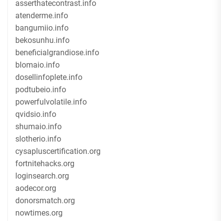
asserthatecontrast.info
atenderme.info
bangumiio.info
bekosunhu.info
beneficialgrandiose.info
blomaio.info
dosellinfoplete.info
podtubeio.info
powerfulvolatile.info
qvidsio.info
shumaio.info
slotherio.info
cysapluscertification.org
fortnitehacks.org
loginsearch.org
aodecor.org
donorsmatch.org
nowtimes.org