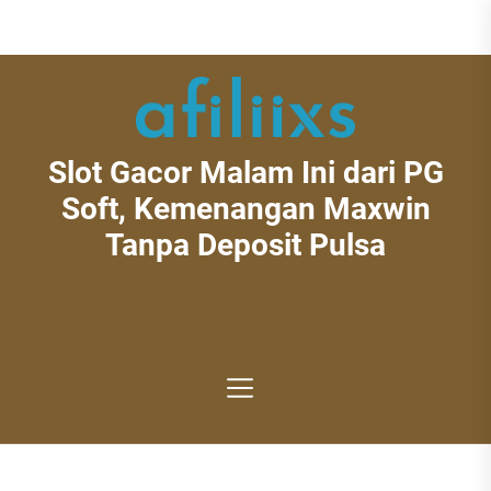
Skip
to
the
content
Slot Gacor Malam Ini dari PG
Slot
Gacor
Soft, Kemenangan Maxwin
Malam
Tanpa Deposit Pulsa
Ini
dari
PG
Soft,
Kemenangan
Maxwin
Tanpa
Deposit