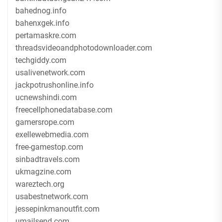
bahednog.info
bahenxgek.info
pertamaskre.com
threadsvideoandphotodownloader.com
techgiddy.com
usalivenetwork.com
jackpotrushonline.info
ucnewshindi.com
freecellphonedatabase.com
gamersrope.com
exellewebmedia.com
free-gamestop.com
sinbadtravels.com
ukmagzine.com
wareztech.org
usabestnetwork.com
jessepinkmanoutfit.com
umailsend.com