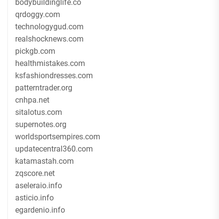
bodybuildinglife.co
qrdoggy.com
technologygud.com
realshocknews.com
pickgb.com
healthmistakes.com
ksfashiondresses.com
patterntrader.org
cnhpa.net
sitalotus.com
supernotes.org
worldsportsempires.com
updatecentral360.com
katamastah.com
zqscore.net
aseleraio.info
asticio.info
egardenio.info