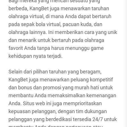
Bagi mereka yang mencari sesuatu yang
berbeda, KangBet juga menawarkan taruhan
olahraga virtual, di mana Anda dapat bertaruh
pada sepak bola virtual, pacuan kuda, dan
olahraga lainnya. Ini memberikan cara yang unik
dan menarik untuk bertaruh pada olahraga
favorit Anda tanpa harus menunggu game
kehidupan nyata terjadi.
Selain dari pilihan taruhan yang beragam,
KangBet juga menawarkan peluang kompetitif
dan bonus dan promosi yang murah hati untuk
membantu Anda memaksimalkan kemenangan
Anda. Situs web ini juga memprioritaskan
kepuasan pelanggan, dengan tim dukungan
pelanggan yang berdedikasi tersedia 24/7 untuk