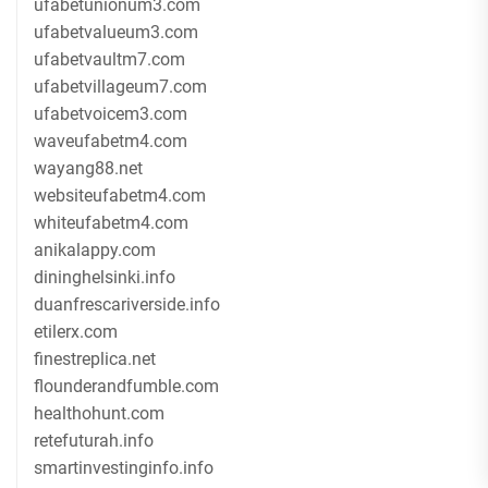
ufabetunionum3.com
ufabetvalueum3.com
ufabetvaultm7.com
ufabetvillageum7.com
ufabetvoicem3.com
waveufabetm4.com
wayang88.net
websiteufabetm4.com
whiteufabetm4.com
anikalappy.com
dininghelsinki.info
duanfrescariverside.info
etilerx.com
finestreplica.net
flounderandfumble.com
healthohunt.com
retefuturah.info
smartinvestinginfo.info