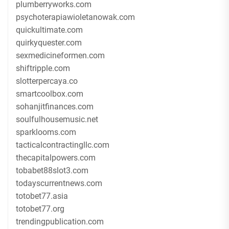
plumberryworks.com
psychoterapiawioletanowak.com
quickultimate.com
quirkyquester.com
sexmedicineformen.com
shiftripple.com
slotterpercaya.co
smartcoolbox.com
sohanjitfinances.com
soulfulhousemusic.net
sparklooms.com
tacticalcontractingllc.com
thecapitalpowers.com
tobabet88slot3.com
todayscurrentnews.com
totobet77.asia
totobet77.org
trendingpublication.com