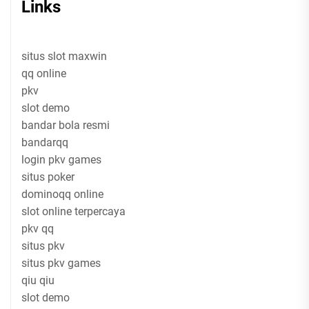
Links
situs slot maxwin
qq online
pkv
slot demo
bandar bola resmi
bandarqq
login pkv games
situs poker
dominoqq online
slot online terpercaya
pkv qq
situs pkv
situs pkv games
qiu qiu
slot demo