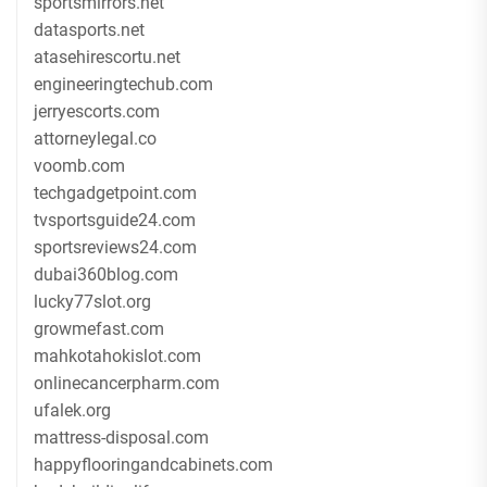
sportsmirrors.net
datasports.net
atasehirescortu.net
engineeringtechub.com
jerryescorts.com
attorneylegal.co
voomb.com
techgadgetpoint.com
tvsportsguide24.com
sportsreviews24.com
dubai360blog.com
lucky77slot.org
growmefast.com
mahkotahokislot.com
onlinecancerpharm.com
ufalek.org
mattress-disposal.com
happyflooringandcabinets.com