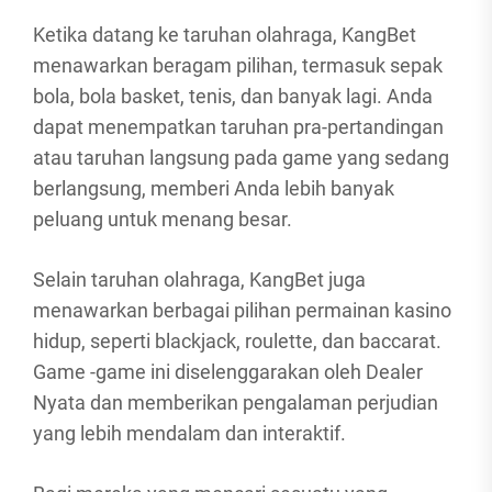
Ketika datang ke taruhan olahraga, KangBet
menawarkan beragam pilihan, termasuk sepak
bola, bola basket, tenis, dan banyak lagi. Anda
dapat menempatkan taruhan pra-pertandingan
atau taruhan langsung pada game yang sedang
berlangsung, memberi Anda lebih banyak
peluang untuk menang besar.
Selain taruhan olahraga, KangBet juga
menawarkan berbagai pilihan permainan kasino
hidup, seperti blackjack, roulette, dan baccarat.
Game -game ini diselenggarakan oleh Dealer
Nyata dan memberikan pengalaman perjudian
yang lebih mendalam dan interaktif.