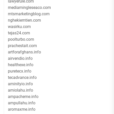
lawyerule.com
mediamingleseaco.com
mtsmarketingblog.com
nghekiemtien.com
wasirku.com
tejas24.com
poolturbo.com
prachestait.com
artforafghans.info
airvendio.info
healthexe.info
puretecx.info
tecadvance.info
aminityio.info
amiolahu.info
ampacheme.info
ampullahu.info
aromaxme.info