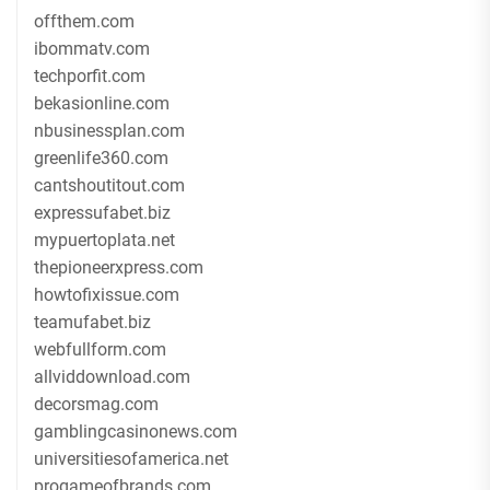
offthem.com
ibommatv.com
techporfit.com
bekasionline.com
nbusinessplan.com
greenlife360.com
cantshoutitout.com
expressufabet.biz
mypuertoplata.net
thepioneerxpress.com
howtofixissue.com
teamufabet.biz
webfullform.com
allviddownload.com
decorsmag.com
gamblingcasinonews.com
universitiesofamerica.net
progameofbrands.com