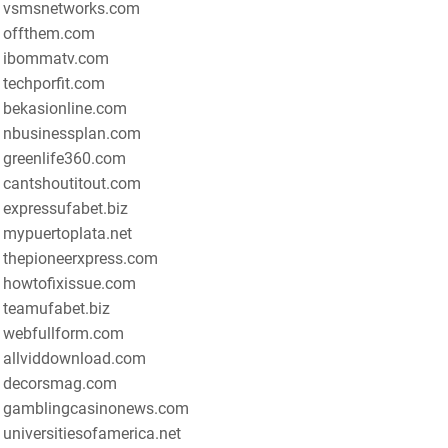
vsmsnetworks.com
offthem.com
ibommatv.com
techporfit.com
bekasionline.com
nbusinessplan.com
greenlife360.com
cantshoutitout.com
expressufabet.biz
mypuertoplata.net
thepioneerxpress.com
howtofixissue.com
teamufabet.biz
webfullform.com
allviddownload.com
decorsmag.com
gamblingcasinonews.com
universitiesofamerica.net