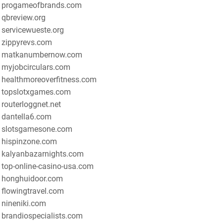
progameofbrands.com
qbreview.org
servicewueste.org
zippyrevs.com
matkanumbernow.com
myjobcirculars.com
healthmoreoverfitness.com
topslotxgames.com
routerloggnet.net
dantella6.com
slotsgamesone.com
hispinzone.com
kalyanbazarnights.com
top-online-casino-usa.com
honghuidoor.com
flowingtravel.com
nineniki.com
brandiospecialists.com