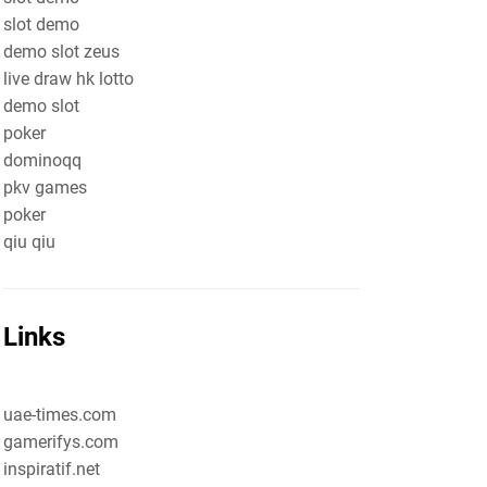
slot demo
demo slot zeus
live draw hk lotto
demo slot
poker
dominoqq
pkv games
poker
qiu qiu
Links
uae-times.com
gamerifys.com
inspiratif.net