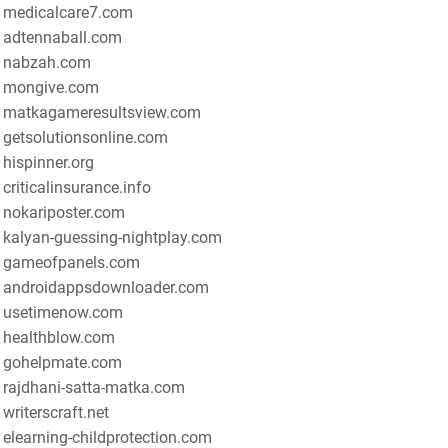
medicalcare7.com
adtennaball.com
nabzah.com
mongive.com
matkagameresultsview.com
getsolutionsonline.com
hispinner.org
criticalinsurance.info
nokariposter.com
kalyan-guessing-nightplay.com
gameofpanels.com
androidappsdownloader.com
usetimenow.com
healthblow.com
gohelpmate.com
rajdhani-satta-matka.com
writerscraft.net
elearning-childprotection.com