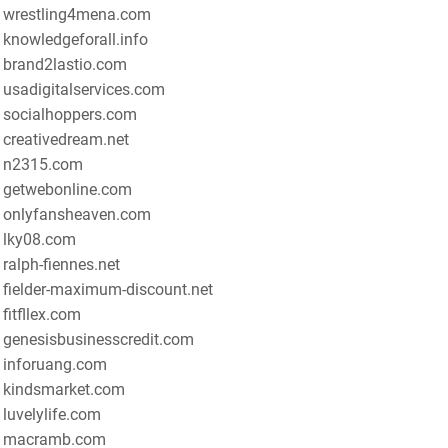
wrestling4mena.com
knowledgeforall.info
brand2lastio.com
usadigitalservices.com
socialhoppers.com
creativedream.net
n2315.com
getwebonline.com
onlyfansheaven.com
lky08.com
ralph-fiennes.net
fielder-maximum-discount.net
fitfllex.com
genesisbusinesscredit.com
inforuang.com
kindsmarket.com
luvelylife.com
macramb.com