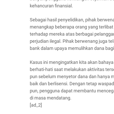
kehancuran finansial.
Sebagai hasil penyelidikan, pihak berwe
menangkap beberapa orang yang terlibat 
terhadap mereka atas berbagai pelangga
perjudian ilegal. Pihak berwenang juga 
bank dalam upaya memulihkan dana bagi 
Kasus ini mengingatkan kita akan bahaya
berhati-hati saat melakukan aktivitas ter
pun sebelum menyetor dana dan hanya m
baik dan berlisensi. Dengan tetap waspa
pun, pengguna dapat membantu mencegah
di masa mendatang.
[ad_2]