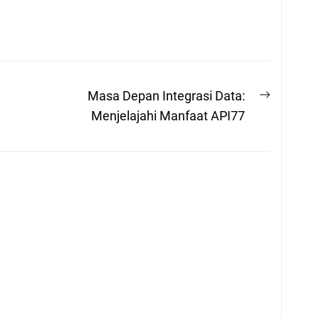
Next
Masa Depan Integrasi Data:
post:
Menjelajahi Manfaat API77