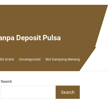
anpa Deposit Pulsa
lot Gratis
Uncategorized
Slot Gampang Menang
Search
Search