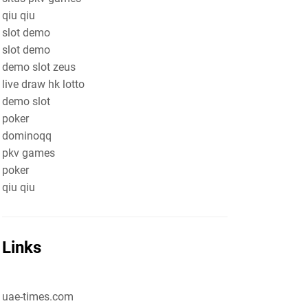
qiu qiu
slot demo
slot demo
demo slot zeus
live draw hk lotto
demo slot
poker
dominoqq
pkv games
poker
qiu qiu
Links
uae-times.com