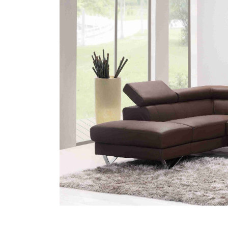
Pulsa