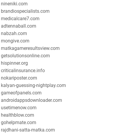
nineniki.com
brandiospecialists.com
medicalcare7.com
adtennaball.com
nabzah.com
mongive.com
matkagameresultsview.com
getsolutionsonline.com
hispinner.org
criticalinsurance.info
nokariposter.com
kalyan-guessing-nightplay.com
gameofpanels.com
androidappsdownloader.com
usetimenow.com
healthblow.com
gohelpmate.com
rajdhani-satta-matka.com