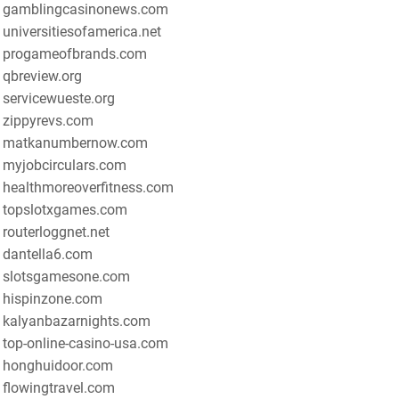
gamblingcasinonews.com
universitiesofamerica.net
progameofbrands.com
qbreview.org
servicewueste.org
zippyrevs.com
matkanumbernow.com
myjobcirculars.com
healthmoreoverfitness.com
topslotxgames.com
routerloggnet.net
dantella6.com
slotsgamesone.com
hispinzone.com
kalyanbazarnights.com
top-online-casino-usa.com
honghuidoor.com
flowingtravel.com