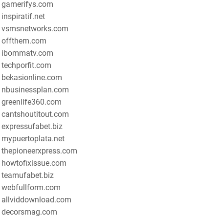
gamerifys.com
inspiratif.net
vsmsnetworks.com
offthem.com
ibommatv.com
techporfit.com
bekasionline.com
nbusinessplan.com
greenlife360.com
cantshoutitout.com
expressufabet.biz
mypuertoplata.net
thepioneerxpress.com
howtofixissue.com
teamufabet.biz
webfullform.com
allviddownload.com
decorsmag.com