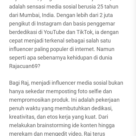
adalah sensasi media sosial berusia 25 tahun
dari Mumbai, India. Dengan lebih dari 2 juta
pengikut di Instagram dan basis penggemar
berdedikasi di YouTube dan TikTok, ia dengan
cepat menjadi terkenal sebagai salah satu
influencer paling populer di internet. Namun
seperti apa sebenarnya kehidupan di dunia
Rajacuan69?
Bagi Raj, menjadi influencer media sosial bukan
hanya sekedar memposting foto selfie dan
mempromosikan produk. Ini adalah pekerjaan
penuh waktu yang membutuhkan dedikasi,
kreativitas, dan etos kerja yang kuat. Dari
melakukan brainstorming ide konten hingga
merekam dan mengedit video, Raj terus