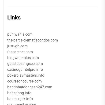
Links
punjwanis.com
the-parcs-clematiscondos.com
jusu-gb.com
thecarepet.com
blogwriterplus.com
guestpostingseo.com
casinogambitpro.info
pokerplaymasters.info
courseoncourse.com
bantinbatdongsan247.com
bahednog.info
bahenxgek.info
pertamaskre.com