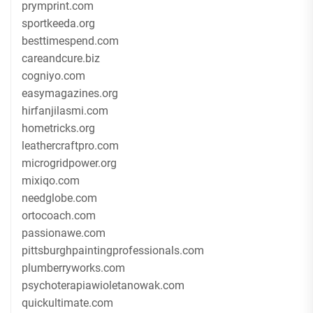
prymprint.com
sportkeeda.org
besttimespend.com
careandcure.biz
cogniyo.com
easymagazines.org
hirfanjilasmi.com
hometricks.org
leathercraftpro.com
microgridpower.org
mixiqo.com
needglobe.com
ortocoach.com
passionawe.com
pittsburghpaintingprofessionals.com
plumberryworks.com
psychoterapiawioletanowak.com
quickultimate.com