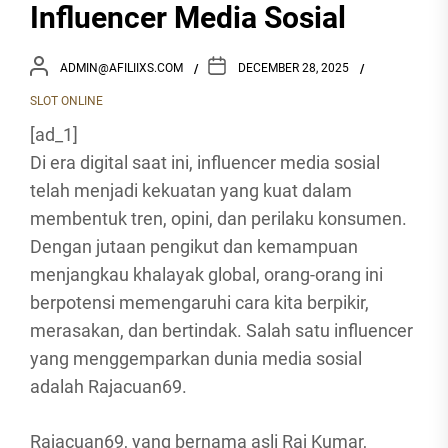
Influencer Media Sosial
ADMIN@AFILIIXS.COM
DECEMBER 28, 2025
SLOT ONLINE
[ad_1]
Di era digital saat ini, influencer media sosial
telah menjadi kekuatan yang kuat dalam
membentuk tren, opini, dan perilaku konsumen.
Dengan jutaan pengikut dan kemampuan
menjangkau khalayak global, orang-orang ini
berpotensi memengaruhi cara kita berpikir,
merasakan, dan bertindak. Salah satu influencer
yang menggemparkan dunia media sosial
adalah Rajacuan69.
Rajacuan69, yang bernama asli Raj Kumar,