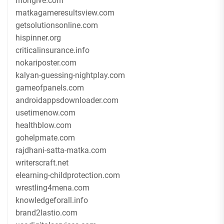
mongive.com
matkagameresultsview.com
getsolutionsonline.com
hispinner.org
criticalinsurance.info
nokariposter.com
kalyan-guessing-nightplay.com
gameofpanels.com
androidappsdownloader.com
usetimenow.com
healthblow.com
gohelpmate.com
rajdhani-satta-matka.com
writerscraft.net
elearning-childprotection.com
wrestling4mena.com
knowledgeforall.info
brand2lastio.com