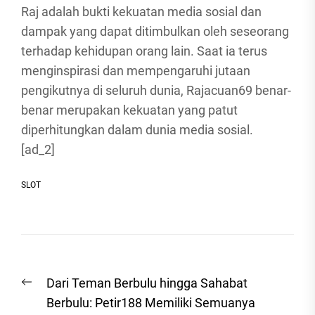
Raj adalah bukti kekuatan media sosial dan
dampak yang dapat ditimbulkan oleh seseorang
terhadap kehidupan orang lain. Saat ia terus
menginspirasi dan mempengaruhi jutaan
pengikutnya di seluruh dunia, Rajacuan69 benar-
benar merupakan kekuatan yang patut
diperhitungkan dalam dunia media sosial.
[ad_2]
SLOT
Post
Previous
Dari Teman Berbulu hingga Sahabat
navigation
post:
Berbulu: Petir188 Memiliki Semuanya