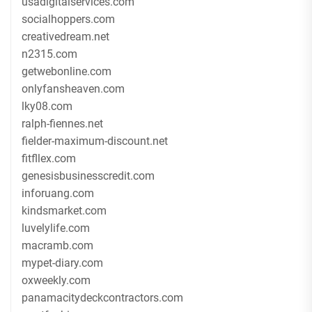
usadigitalservices.com
socialhoppers.com
creativedream.net
n2315.com
getwebonline.com
onlyfansheaven.com
lky08.com
ralph-fiennes.net
fielder-maximum-discount.net
fitfllex.com
genesisbusinesscredit.com
inforuang.com
kindsmarket.com
luvelylife.com
macramb.com
mypet-diary.com
oxweekly.com
panamacitydeckcontractors.com