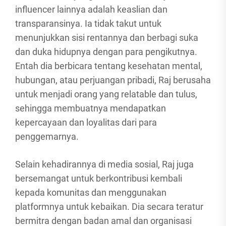
influencer lainnya adalah keaslian dan
transparansinya. Ia tidak takut untuk
menunjukkan sisi rentannya dan berbagi suka
dan duka hidupnya dengan para pengikutnya.
Entah dia berbicara tentang kesehatan mental,
hubungan, atau perjuangan pribadi, Raj berusaha
untuk menjadi orang yang relatable dan tulus,
sehingga membuatnya mendapatkan
kepercayaan dan loyalitas dari para
penggemarnya.
Selain kehadirannya di media sosial, Raj juga
bersemangat untuk berkontribusi kembali
kepada komunitas dan menggunakan
platformnya untuk kebaikan. Dia secara teratur
bermitra dengan badan amal dan organisasi