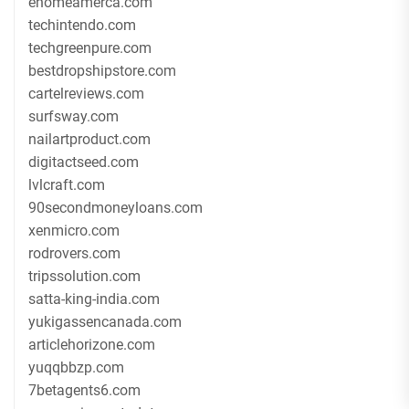
ehomeamerca.com
techintendo.com
techgreenpure.com
bestdropshipstore.com
cartelreviews.com
surfsway.com
nailartproduct.com
digitactseed.com
lvlcraft.com
90secondmoneyloans.com
xenmicro.com
rodrovers.com
tripssolution.com
satta-king-india.com
yukigassencanada.com
articlehorizone.com
yuqqbbzp.com
7betagents6.com