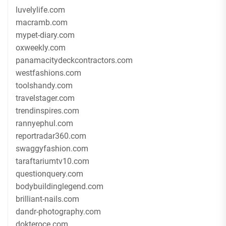
luvelylife.com
macramb.com
mypet-diary.com
oxweekly.com
panamacitydeckcontractors.com
westfashions.com
toolshandy.com
travelstager.com
trendinspires.com
rannyephul.com
reportradar360.com
swaggyfashion.com
taraftariumtv10.com
questionquery.com
bodybuildinglegend.com
brilliant-nails.com
dandr-photography.com
dokteroce.com