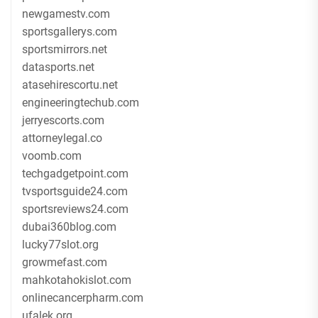
newgamestv.com
sportsgallerys.com
sportsmirrors.net
datasports.net
atasehirescortu.net
engineeringtechub.com
jerryescorts.com
attorneylegal.co
voomb.com
techgadgetpoint.com
tvsportsguide24.com
sportsreviews24.com
dubai360blog.com
lucky77slot.org
growmefast.com
mahkotahokislot.com
onlinecancerpharm.com
ufalek.org