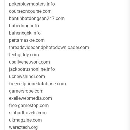
pokerplaymasters.info
courseoncourse.com
bantinbatdongsan247.com
bahednog.info
bahenxgek.info
pertamaskre.com
threadsvideoandphotodownloader.com
techgiddy.com
usalivenetwork.com
jackpotrushonline.info
ucnewshindi.com
freecellphonedatabase.com
gamersrope.com
exellewebmedia.com
free-gamestop.com
sinbadtravels.com
ukmagzine.com
wareztech.org