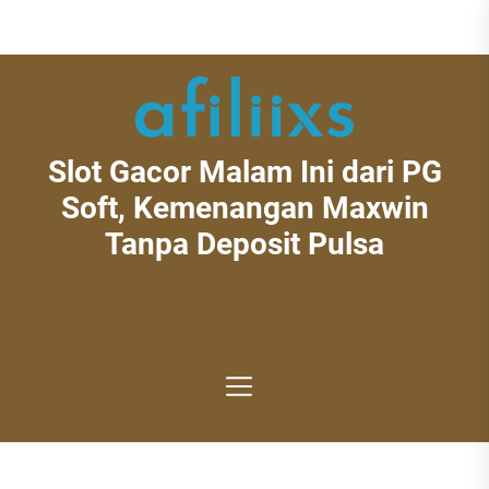
Skip
to
the
content
Slot Gacor Malam Ini dari PG
Slot
Gacor
Soft, Kemenangan Maxwin
Malam
Tanpa Deposit Pulsa
Ini
dari
PG
Soft,
Kemenangan
Maxwin
Tanpa
Deposit