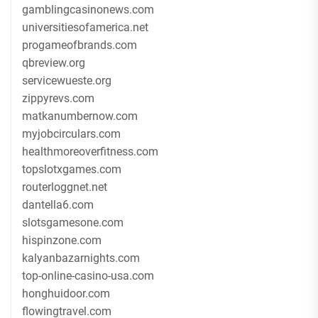
gamblingcasinonews.com
universitiesofamerica.net
progameofbrands.com
qbreview.org
servicewueste.org
zippyrevs.com
matkanumbernow.com
myjobcirculars.com
healthmoreoverfitness.com
topslotxgames.com
routerloggnet.net
dantella6.com
slotsgamesone.com
hispinzone.com
kalyanbazarnights.com
top-online-casino-usa.com
honghuidoor.com
flowingtravel.com