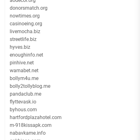
aodecor.org
donorsmatch.org
nowtimes.org
casinoeing.org
livemocha.biz
streetlife.biz
hyves.biz
enoughinfo.net
pinhive.net
warnabet.net
bollym4u.me
bolly2tollyblog.me
pandaclub.me
flyttevask.io
byhous.com
hartfordplazahotel.com
m-918kissapk.com
nabavkame.info