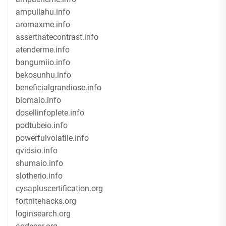
ampullahu.info
aromaxme.info
asserthatecontrast.info
atenderme.info
bangumiio.info
bekosunhu.info
beneficialgrandiose.info
blomaio.info
dosellinfoplete.info
podtubeio.info
powerfulvolatile.info
qvidsio.info
shumaio.info
slotherio.info
cysapluscertification.org
fortnitehacks.org
loginsearch.org