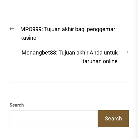
Post
Previous
MPO999: Tujuan akhir bagi penggemar
navigation
post:
kasino
Nex
Menangbet88: Tujuan akhir Anda untuk
post
taruhan online
Search
Search