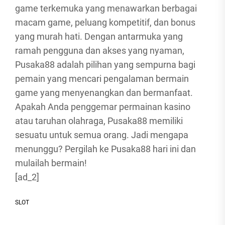
game terkemuka yang menawarkan berbagai
macam game, peluang kompetitif, dan bonus
yang murah hati. Dengan antarmuka yang
ramah pengguna dan akses yang nyaman,
Pusaka88 adalah pilihan yang sempurna bagi
pemain yang mencari pengalaman bermain
game yang menyenangkan dan bermanfaat.
Apakah Anda penggemar permainan kasino
atau taruhan olahraga, Pusaka88 memiliki
sesuatu untuk semua orang. Jadi mengapa
menunggu? Pergilah ke Pusaka88 hari ini dan
mulailah bermain!
[ad_2]
SLOT