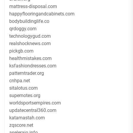
mattress-disposal.com
happyflooringandcabinets.com
bodybuildinglife.co
qrdoggy.com
technologygud.com
realshocknews.com
pickgb.com
healthmistakes.com
ksfashiondresses.com
patterntrader.org
cnhpa.net
sitalotus.com
supernotes.org
worldsportsempires.com
updatecentral360.com
katamastah.com
zqscore.net
aseleraio.info