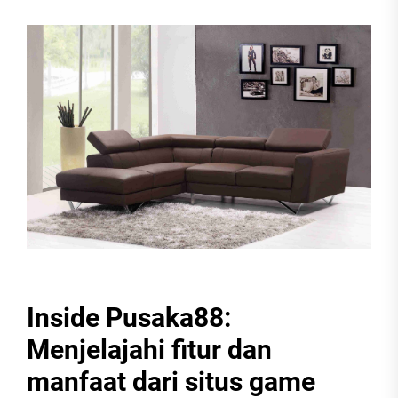
Pulsa
Inside Pusaka88:
Menjelajahi fitur dan
manfaat dari situs game