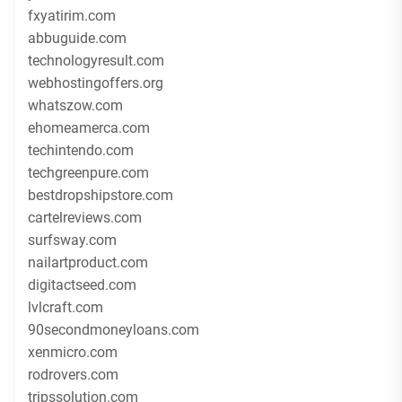
fxyatirim.com
abbuguide.com
technologyresult.com
webhostingoffers.org
whatszow.com
ehomeamerca.com
techintendo.com
techgreenpure.com
bestdropshipstore.com
cartelreviews.com
surfsway.com
nailartproduct.com
digitactseed.com
lvlcraft.com
90secondmoneyloans.com
xenmicro.com
rodrovers.com
tripssolution.com