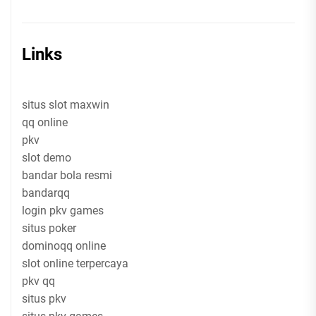
Links
situs slot maxwin
qq online
pkv
slot demo
bandar bola resmi
bandarqq
login pkv games
situs poker
dominoqq online
slot online terpercaya
pkv qq
situs pkv