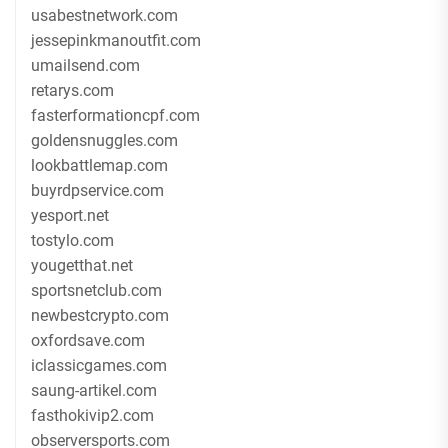
usabestnetwork.com
jessepinkmanoutfit.com
umailsend.com
retarys.com
fasterformationcpf.com
goldensnuggles.com
lookbattlemap.com
buyrdpservice.com
yesport.net
tostylo.com
yougetthat.net
sportsnetclub.com
newbestcrypto.com
oxfordsave.com
iclassicgames.com
saung-artikel.com
fasthokivip2.com
observersports.com