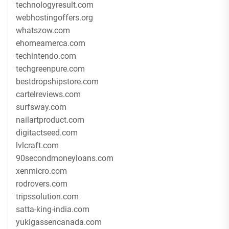
technologyresult.com
webhostingoffers.org
whatszow.com
ehomeamerca.com
techintendo.com
techgreenpure.com
bestdropshipstore.com
cartelreviews.com
surfsway.com
nailartproduct.com
digitactseed.com
lvlcraft.com
90secondmoneyloans.com
xenmicro.com
rodrovers.com
tripssolution.com
satta-king-india.com
yukigassencanada.com