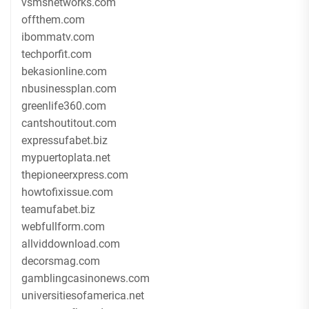
vsmsnetworks.com
offthem.com
ibommatv.com
techporfit.com
bekasionline.com
nbusinessplan.com
greenlife360.com
cantshoutitout.com
expressufabet.biz
mypuertoplata.net
thepioneerxpress.com
howtofixissue.com
teamufabet.biz
webfullform.com
allviddownload.com
decorsmag.com
gamblingcasinonews.com
universitiesofamerica.net