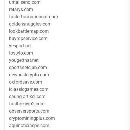
umailsend.com
retarys.com
fasterformationcpf.com
goldensnuggles.com
lookbattlemap.com
buyrdpservice.com
yesport.net
tostylo.com
yougetthat.net
sportsnetclub.com
newbestcrypto.com
oxfordsave.com
iclassicgames.com
saung-artikel.com
fasthokivip2.com
observersports.com
cryptominingplus.com
aquinoticiaspe.com