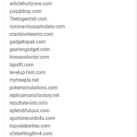
articlehorizone.com
yuqqbbzp.com
7betagents6.com
coronavirusuptodate.com
crackinstreams.com
gadgetspak.com
gearsngadget.com
hireseodoctor.com
lapsfit.com
levelup-fast.com
mytreepla.net
pokersimulations.com
replicamanufactory.net
rezultate-loto.info
splendifulous.com
sportsrecords4u.com
topceleberites.com
ufabetting8m4.com