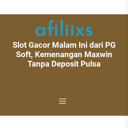
Skip
to
the
content
Slot Gacor Malam Ini dari PG
Slot
Gacor
Soft, Kemenangan Maxwin
Malam
Tanpa Deposit Pulsa
Ini
dari
PG
Soft,
Kemenangan
Maxwin
Tanpa
Deposit