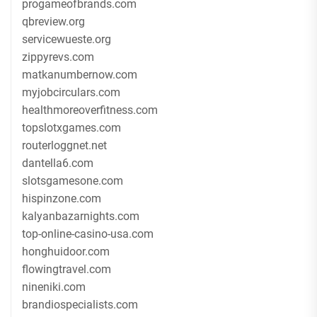
progameofbrands.com
qbreview.org
servicewueste.org
zippyrevs.com
matkanumbernow.com
myjobcirculars.com
healthmoreoverfitness.com
topslotxgames.com
routerloggnet.net
dantella6.com
slotsgamesone.com
hispinzone.com
kalyanbazarnights.com
top-online-casino-usa.com
honghuidoor.com
flowingtravel.com
nineniki.com
brandiospecialists.com