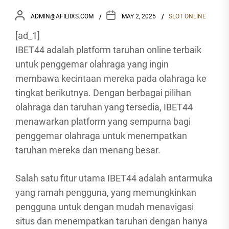
ADMIN@AFILIIXS.COM
MAY 2, 2025
SLOT ONLINE
[ad_1]
IBET44 adalah platform taruhan online terbaik
untuk penggemar olahraga yang ingin
membawa kecintaan mereka pada olahraga ke
tingkat berikutnya. Dengan berbagai pilihan
olahraga dan taruhan yang tersedia, IBET44
menawarkan platform yang sempurna bagi
penggemar olahraga untuk menempatkan
taruhan mereka dan menang besar.
Salah satu fitur utama IBET44 adalah antarmuka
yang ramah pengguna, yang memungkinkan
pengguna untuk dengan mudah menavigasi
situs dan menempatkan taruhan dengan hanya