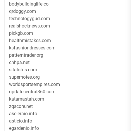
bodybuildinglife.co
qrdoggy.com
technologygud.com
realshocknews.com
pickgb.com
healthmistakes.com
ksfashiondresses.com
patterntrader.org
cnhpa.net
sitalotus.com
supernotes.org
worldsportsempires.com
updatecentral360.com
katamastah.com
zqscore.net
aseleraio.info
asticio.info
egardenio.info