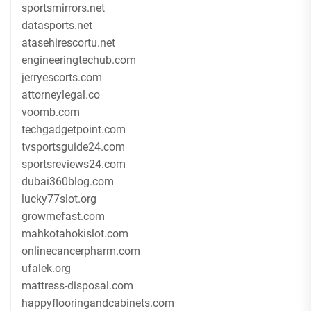
sportsmirrors.net
datasports.net
atasehirescortu.net
engineeringtechub.com
jerryescorts.com
attorneylegal.co
voomb.com
techgadgetpoint.com
tvsportsguide24.com
sportsreviews24.com
dubai360blog.com
lucky77slot.org
growmefast.com
mahkotahokislot.com
onlinecancerpharm.com
ufalek.org
mattress-disposal.com
happyflooringandcabinets.com