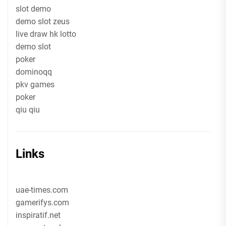
slot demo
demo slot zeus
live draw hk lotto
demo slot
poker
dominoqq
pkv games
poker
qiu qiu
Links
uae-times.com
gamerifys.com
inspiratif.net