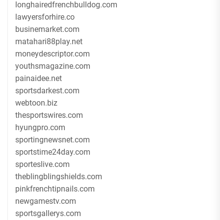
longhairedfrenchbulldog.com
lawyersforhire.co
businemarket.com
matahari88play.net
moneydescriptor.com
youthsmagazine.com
painaidee.net
sportsdarkest.com
webtoon.biz
thesportswires.com
hyungpro.com
sportingnewsnet.com
sportstime24day.com
sporteslive.com
theblingblingshields.com
pinkfrenchtipnails.com
newgamestv.com
sportsgallerys.com