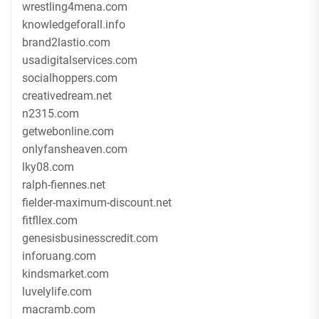
wrestling4mena.com
knowledgeforall.info
brand2lastio.com
usadigitalservices.com
socialhoppers.com
creativedream.net
n2315.com
getwebonline.com
onlyfansheaven.com
lky08.com
ralph-fiennes.net
fielder-maximum-discount.net
fitfllex.com
genesisbusinesscredit.com
inforuang.com
kindsmarket.com
luvelylife.com
macramb.com