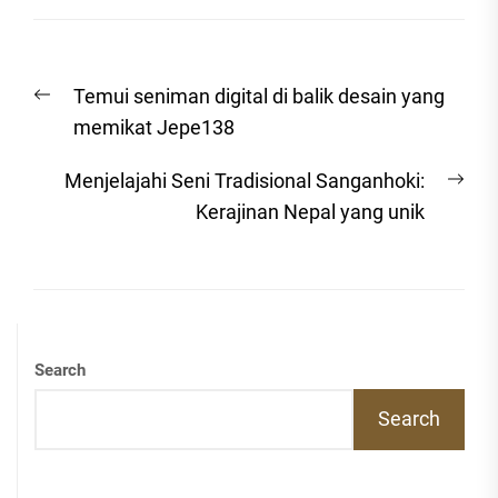
Post
Previous
Temui seniman digital di balik desain yang
navigation
post:
memikat Jepe138
Nex
Menjelajahi Seni Tradisional Sanganhoki:
post
Kerajinan Nepal yang unik
Search
Search