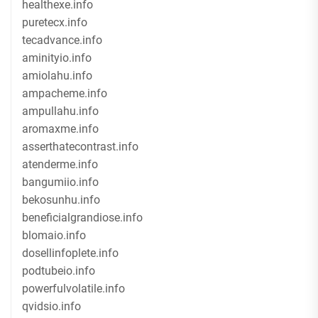
healthexe.info
puretecx.info
tecadvance.info
aminityio.info
amiolahu.info
ampacheme.info
ampullahu.info
aromaxme.info
asserthatecontrast.info
atenderme.info
bangumiio.info
bekosunhu.info
beneficialgrandiose.info
blomaio.info
dosellinfoplete.info
podtubeio.info
powerfulvolatile.info
qvidsio.info