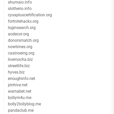
shumaio.info
slotherio.info
cysapluscertification.org
fortnitehacks.org
loginsearch.org
aodecor.org
donorsmatch.org
nowtimes.org
casinoeing.org
livemocha.biz
streetlife.biz
hyves.biz
enoughinfo.net
pinhive.net
warnabet.net
bollym4u.me
bolly2tollyblog.me
pandaclub.me