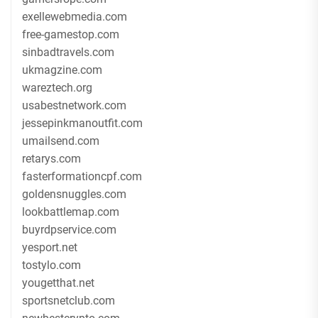
exellewebmedia.com
free-gamestop.com
sinbadtravels.com
ukmagzine.com
wareztech.org
usabestnetwork.com
jessepinkmanoutfit.com
umailsend.com
retarys.com
fasterformationcpf.com
goldensnuggles.com
lookbattlemap.com
buyrdpservice.com
yesport.net
tostylo.com
yougetthat.net
sportsnetclub.com