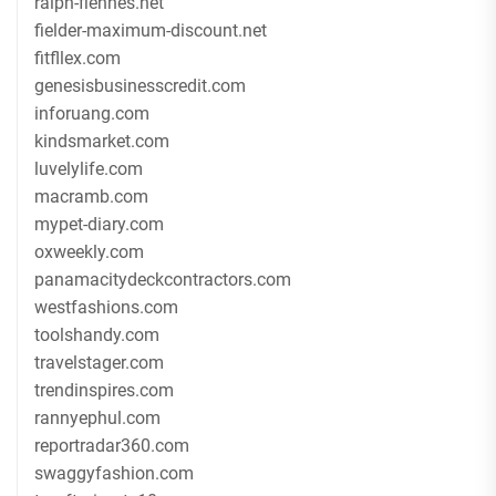
ralph-fiennes.net
fielder-maximum-discount.net
fitfllex.com
genesisbusinesscredit.com
inforuang.com
kindsmarket.com
luvelylife.com
macramb.com
mypet-diary.com
oxweekly.com
panamacitydeckcontractors.com
westfashions.com
toolshandy.com
travelstager.com
trendinspires.com
rannyephul.com
reportradar360.com
swaggyfashion.com