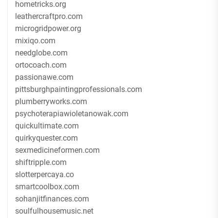
hometricks.org
leathercraftpro.com
microgridpower.org
mixiqo.com
needglobe.com
ortocoach.com
passionawe.com
pittsburghpaintingprofessionals.com
plumberryworks.com
psychoterapiawioletanowak.com
quickultimate.com
quirkyquester.com
sexmedicineformen.com
shiftripple.com
slotterpercaya.co
smartcoolbox.com
sohanjitfinances.com
soulfulhousemusic.net