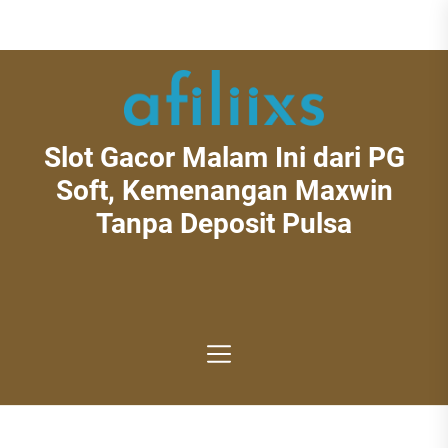
Skip
to
the
content
Slot Gacor Malam Ini dari PG
Slot
Gacor
Soft, Kemenangan Maxwin
Malam
Tanpa Deposit Pulsa
Ini
dari
PG
Soft,
Kemenangan
Maxwin
Tanpa
Deposit