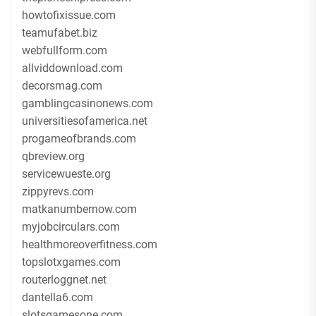
howtofixissue.com
teamufabet.biz
webfullform.com
allviddownload.com
decorsmag.com
gamblingcasinonews.com
universitiesofamerica.net
progameofbrands.com
qbreview.org
servicewueste.org
zippyrevs.com
matkanumbernow.com
myjobcirculars.com
healthmoreoverfitness.com
topslotxgames.com
routerloggnet.net
dantella6.com
slotsgamesone.com