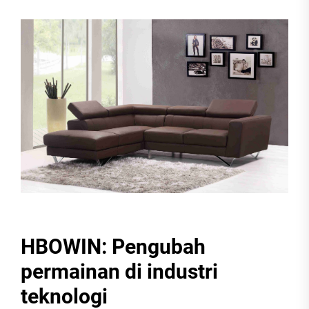
Pulsa
HBOWIN: Pengubah
permainan di industri
teknologi