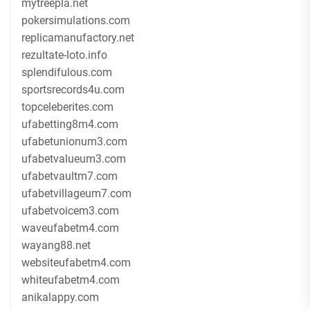
mytreepla.net
pokersimulations.com
replicamanufactory.net
rezultate-loto.info
splendifulous.com
sportsrecords4u.com
topceleberites.com
ufabetting8m4.com
ufabetunionum3.com
ufabetvalueum3.com
ufabetvaultm7.com
ufabetvillageum7.com
ufabetvoicem3.com
waveufabetm4.com
wayang88.net
websiteufabetm4.com
whiteufabetm4.com
anikalappy.com