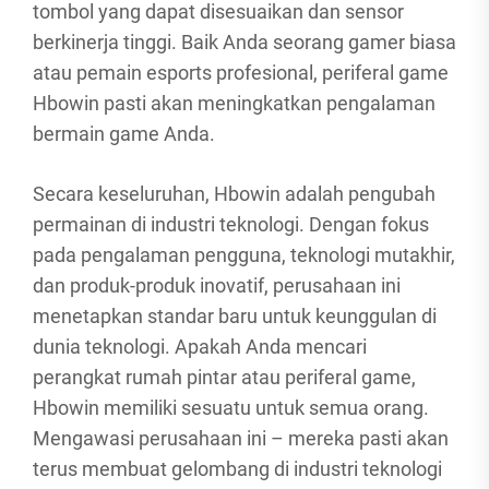
tombol yang dapat disesuaikan dan sensor
berkinerja tinggi. Baik Anda seorang gamer biasa
atau pemain esports profesional, periferal game
Hbowin pasti akan meningkatkan pengalaman
bermain game Anda.
Secara keseluruhan, Hbowin adalah pengubah
permainan di industri teknologi. Dengan fokus
pada pengalaman pengguna, teknologi mutakhir,
dan produk-produk inovatif, perusahaan ini
menetapkan standar baru untuk keunggulan di
dunia teknologi. Apakah Anda mencari
perangkat rumah pintar atau periferal game,
Hbowin memiliki sesuatu untuk semua orang.
Mengawasi perusahaan ini – mereka pasti akan
terus membuat gelombang di industri teknologi