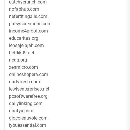
catchycrunch.com
nofaphub.com
nefertitingalls.com
patsyscreations.com
income4proof.com
educaritas.org
lensajelajah.com
betflik09.net
ncaq.org
xenmicro.com
onlineshopera.com
dartyfresh.com
lewisenterprises.net
pcsoftwarefree.org
dailylinking.com
dnafyx.com
giocolenuvole.com
iyouessential.com