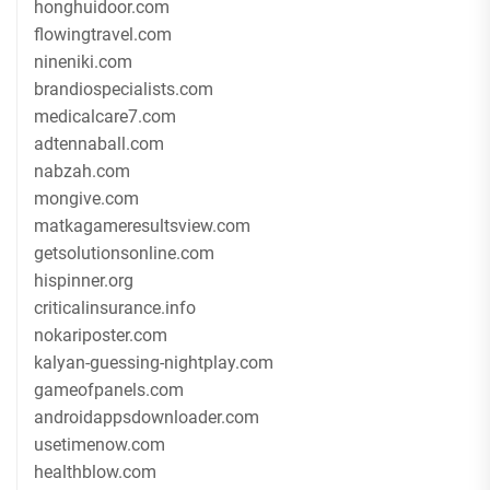
honghuidoor.com
flowingtravel.com
nineniki.com
brandiospecialists.com
medicalcare7.com
adtennaball.com
nabzah.com
mongive.com
matkagameresultsview.com
getsolutionsonline.com
hispinner.org
criticalinsurance.info
nokariposter.com
kalyan-guessing-nightplay.com
gameofpanels.com
androidappsdownloader.com
usetimenow.com
healthblow.com