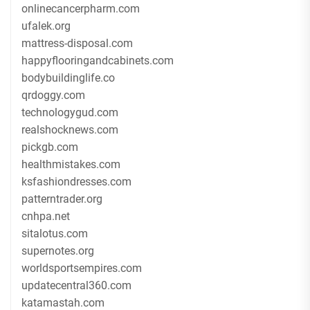
onlinecancerpharm.com
ufalek.org
mattress-disposal.com
happyflooringandcabinets.com
bodybuildinglife.co
qrdoggy.com
technologygud.com
realshocknews.com
pickgb.com
healthmistakes.com
ksfashiondresses.com
patterntrader.org
cnhpa.net
sitalotus.com
supernotes.org
worldsportsempires.com
updatecentral360.com
katamastah.com