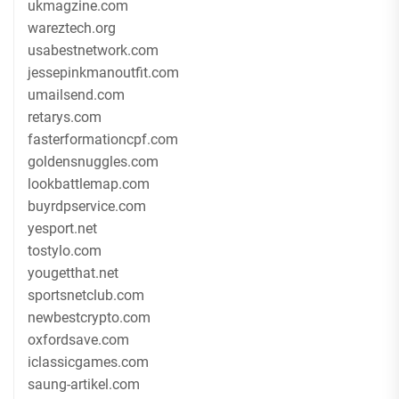
ukmagzine.com
wareztech.org
usabestnetwork.com
jessepinkmanoutfit.com
umailsend.com
retarys.com
fasterformationcpf.com
goldensnuggles.com
lookbattlemap.com
buyrdpservice.com
yesport.net
tostylo.com
yougetthat.net
sportsnetclub.com
newbestcrypto.com
oxfordsave.com
iclassicgames.com
saung-artikel.com