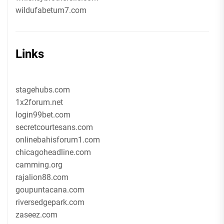
wildufabetum7.com
Links
stagehubs.com
1x2forum.net
login99bet.com
secretcourtesans.com
onlinebahisforum1.com
chicagoheadline.com
camming.org
rajalion88.com
goupuntacana.com
riversedgepark.com
zaseez.com