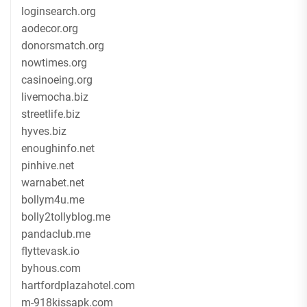
loginsearch.org
aodecor.org
donorsmatch.org
nowtimes.org
casinoeing.org
livemocha.biz
streetlife.biz
hyves.biz
enoughinfo.net
pinhive.net
warnabet.net
bollym4u.me
bolly2tollyblog.me
pandaclub.me
flyttevask.io
byhous.com
hartfordplazahotel.com
m-918kissapk.com