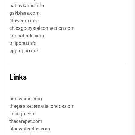
nabavkame.info
gakbiasa.com
iflowerhu.info
chicagocrystalconnection.com
imanabadii.com
trilipohu.info
appruptio.info
Links
punjwanis.com
the-parcs-clematiscondos.com
jusu-gb.com
thecarepet.com
blogwriterplus.com