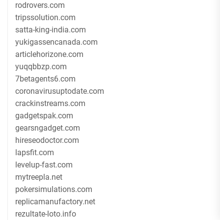
rodrovers.com
tripssolution.com
satta-king-india.com
yukigassencanada.com
articlehorizone.com
yuqqbbzp.com
7betagents6.com
coronavirusuptodate.com
crackinstreams.com
gadgetspak.com
gearsngadget.com
hireseodoctor.com
lapsfit.com
levelup-fast.com
mytreepla.net
pokersimulations.com
replicamanufactory.net
rezultate-loto.info