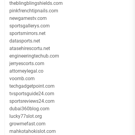
theblingblingshields.com
pinkfrenchtipnails.com
newgamestv.com
sportsgallerys.com
sportsmirrors.net
datasports.net
atasehirescortu.net
engineeringtechub.com
jerryescorts.com
attorneylegal.co
voomb.com
techgadgetpoint.com
tvsportsguide24.com
sportsreviews24.com
dubai360blog.com
lucky77slot.org
growmefast.com
mahkotahokislot.com