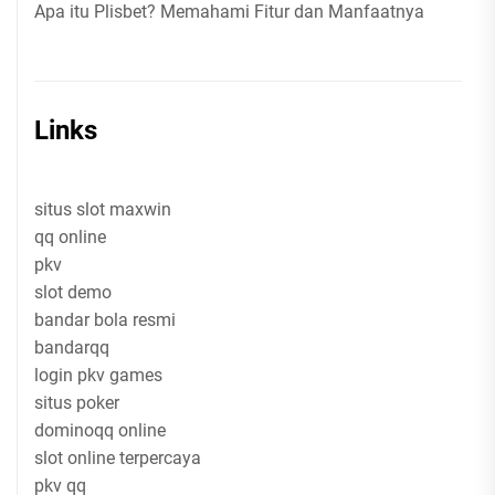
Apa itu Plisbet? Memahami Fitur dan Manfaatnya
Links
situs slot maxwin
qq online
pkv
slot demo
bandar bola resmi
bandarqq
login pkv games
situs poker
dominoqq online
slot online terpercaya
pkv qq