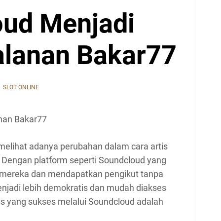
oud Menjadi
jalanan Bakar77
SLOT ONLINE
anan Bakar77
lah melihat adanya perubahan dalam cara artis
 Dengan platform seperti Soundcloud yang
mereka dan mendapatkan pengikut tanpa
njadi lebih demokratis dan mudah diakses
is yang sukses melalui Soundcloud adalah