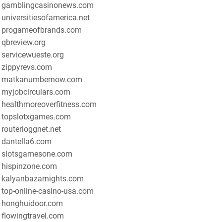
gamblingcasinonews.com
universitiesofamerica.net
progameofbrands.com
qbreview.org
servicewueste.org
zippyrevs.com
matkanumbernow.com
myjobcirculars.com
healthmoreoverfitness.com
topslotxgames.com
routerloggnet.net
dantella6.com
slotsgamesone.com
hispinzone.com
kalyanbazarnights.com
top-online-casino-usa.com
honghuidoor.com
flowingtravel.com