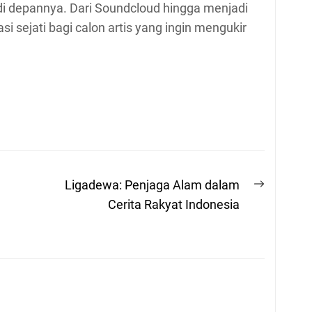
 di depannya. Dari Soundcloud hingga menjadi
si sejati bagi calon artis yang ingin mengukir
Next
Ligadewa: Penjaga Alam dalam
post:
Cerita Rakyat Indonesia