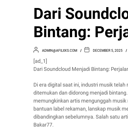
Dari Soundcl
Bintang: Per
ADMIN@AFILIIXS.COM
DECEMBER 5, 2025
[ad_1]
Dari Soundcloud Menjadi Bintang: Perjal
Di era digital saat ini, industri musik te
ditemukan dan didorong menjadi bintang.
memungkinkan artis mengunggah musik 
bantuan label rekaman, lanskap musik me
dibandingkan sebelumnya. Salah satu art
Bakar77.