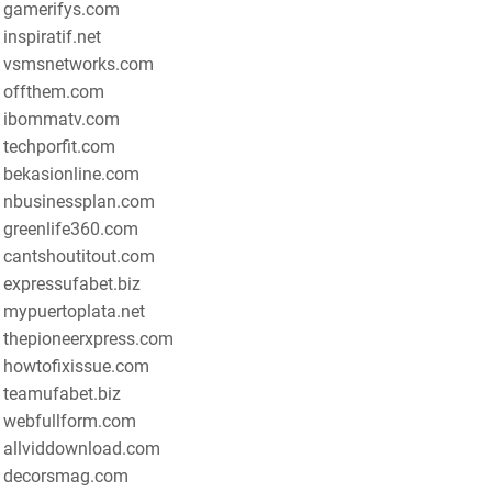
gamerifys.com
inspiratif.net
vsmsnetworks.com
offthem.com
ibommatv.com
techporfit.com
bekasionline.com
nbusinessplan.com
greenlife360.com
cantshoutitout.com
expressufabet.biz
mypuertoplata.net
thepioneerxpress.com
howtofixissue.com
teamufabet.biz
webfullform.com
allviddownload.com
decorsmag.com