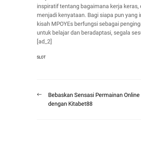
inspiratif tentang bagaimana kerja kera
menjadi kenyataan. Bagi siapa pun yang 
kisah MPOYEs berfungsi sebagai pengin
untuk belajar dan beradaptasi, segala ses
[ad_2]
SLOT
Post
Previous
Bebaskan Sensasi Permainan Online
post:
navigation
dengan Kitabet88