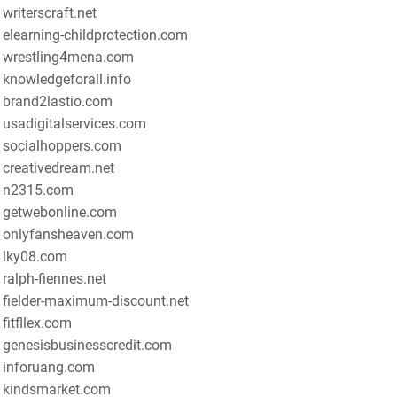
writerscraft.net
elearning-childprotection.com
wrestling4mena.com
knowledgeforall.info
brand2lastio.com
usadigitalservices.com
socialhoppers.com
creativedream.net
n2315.com
getwebonline.com
onlyfansheaven.com
lky08.com
ralph-fiennes.net
fielder-maximum-discount.net
fitfllex.com
genesisbusinesscredit.com
inforuang.com
kindsmarket.com