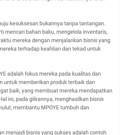
nuju kesuksesan bukannya tanpa tantangan.
i mencari bahan baku, mengelola inventaris,
ktu mereka dengan menjalankan bisnis yang
reka terhadap keahlian dan tekad untuk
OYE adalah fokus mereka pada kualitas dan
 untuk memberikan produk terbaik dan
ngat baik, yang membuat mereka mendapatkan
al ini, pada gilirannya, menghasilkan bisnis
e mulut, membantu MPOYE tumbuh dan
an menjadi bisnis yang sukses adalah contoh