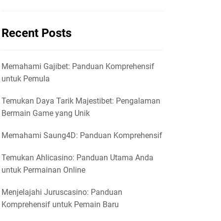
Recent Posts
Memahami Gajibet: Panduan Komprehensif
untuk Pemula
Temukan Daya Tarik Majestibet: Pengalaman
Bermain Game yang Unik
Memahami Saung4D: Panduan Komprehensif
Temukan Ahlicasino: Panduan Utama Anda
untuk Permainan Online
Menjelajahi Juruscasino: Panduan
Komprehensif untuk Pemain Baru