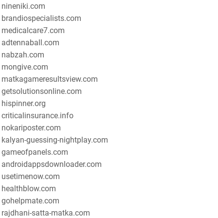
nineniki.com
brandiospecialists.com
medicalcare7.com
adtennaball.com
nabzah.com
mongive.com
matkagameresultsview.com
getsolutionsonline.com
hispinner.org
criticalinsurance.info
nokariposter.com
kalyan-guessing-nightplay.com
gameofpanels.com
androidappsdownloader.com
usetimenow.com
healthblow.com
gohelpmate.com
rajdhani-satta-matka.com