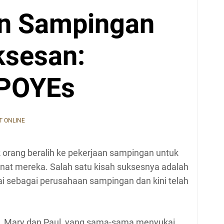
an Sampingan
ksesan:
MPOYEs
T ONLINE
ak orang beralih ke pekerjaan sampingan untuk
at mereka. Salah satu kisah suksesnya adalah
 sebagai perusahaan sampingan dan kini telah
t, Mary dan Paul, yang sama-sama menyukai