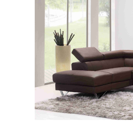
Pulsa