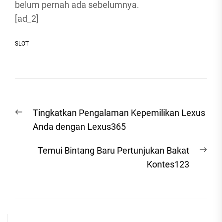
belum pernah ada sebelumnya.
[ad_2]
SLOT
Post
Previous
Tingkatkan Pengalaman Kepemilikan Lexus
navigation
post:
Anda dengan Lexus365
Nex
Temui Bintang Baru Pertunjukan Bakat
post
Kontes123