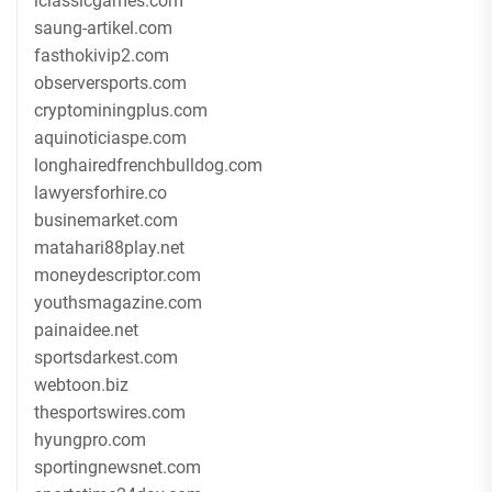
iclassicgames.com
saung-artikel.com
fasthokivip2.com
observersports.com
cryptominingplus.com
aquinoticiaspe.com
longhairedfrenchbulldog.com
lawyersforhire.co
businemarket.com
matahari88play.net
moneydescriptor.com
youthsmagazine.com
painaidee.net
sportsdarkest.com
webtoon.biz
thesportswires.com
hyungpro.com
sportingnewsnet.com