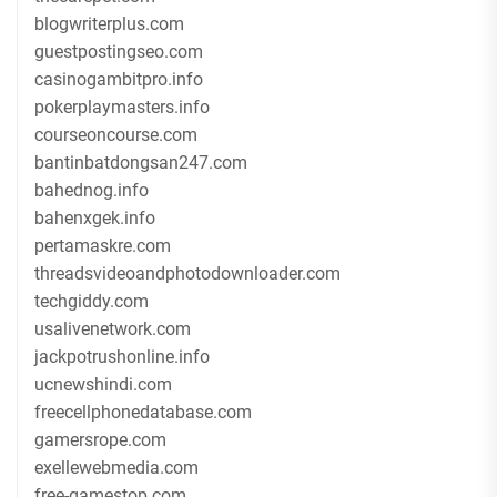
blogwriterplus.com
guestpostingseo.com
casinogambitpro.info
pokerplaymasters.info
courseoncourse.com
bantinbatdongsan247.com
bahednog.info
bahenxgek.info
pertamaskre.com
threadsvideoandphotodownloader.com
techgiddy.com
usalivenetwork.com
jackpotrushonline.info
ucnewshindi.com
freecellphonedatabase.com
gamersrope.com
exellewebmedia.com
free-gamestop.com