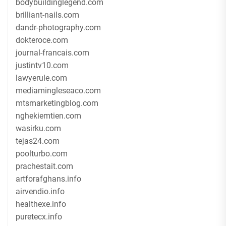
bodybuildinglegend.com
brilliant-nails.com
dandr-photography.com
dokteroce.com
journal-francais.com
justintv10.com
lawyerule.com
mediamingleseaco.com
mtsmarketingblog.com
nghekiemtien.com
wasirku.com
tejas24.com
poolturbo.com
prachestait.com
artforafghans.info
airvendio.info
healthexe.info
puretecx.info