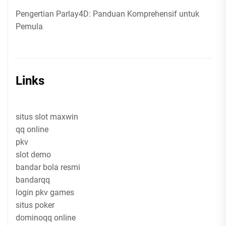
Pengertian Parlay4D: Panduan Komprehensif untuk
Pemula
Links
situs slot maxwin
qq online
pkv
slot demo
bandar bola resmi
bandarqq
login pkv games
situs poker
dominoqq online