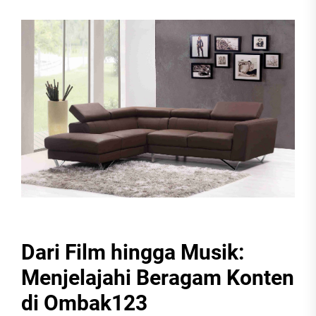
Pulsa
Dari Film hingga Musik:
Menjelajahi Beragam Konten
di Ombak123