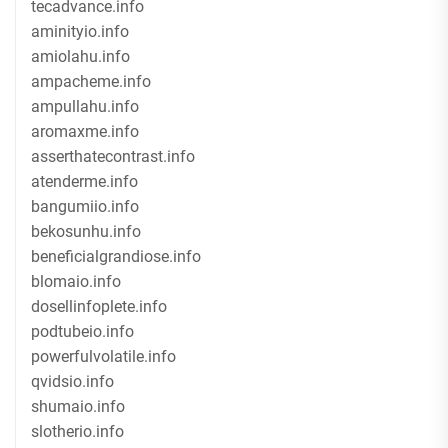
tecadvance.info
aminityio.info
amiolahu.info
ampacheme.info
ampullahu.info
aromaxme.info
asserthatecontrast.info
atenderme.info
bangumiio.info
bekosunhu.info
beneficialgrandiose.info
blomaio.info
dosellinfoplete.info
podtubeio.info
powerfulvolatile.info
qvidsio.info
shumaio.info
slotherio.info