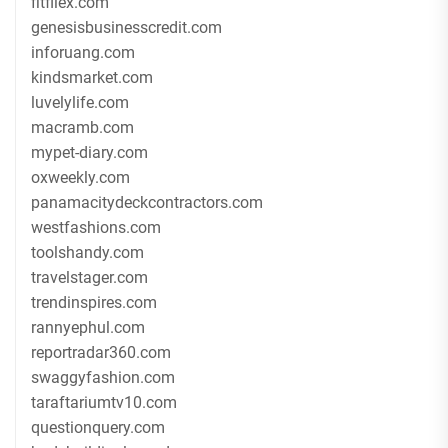
fitfllex.com
genesisbusinesscredit.com
inforuang.com
kindsmarket.com
luvelylife.com
macramb.com
mypet-diary.com
oxweekly.com
panamacitydeckcontractors.com
westfashions.com
toolshandy.com
travelstager.com
trendinspires.com
rannyephul.com
reportradar360.com
swaggyfashion.com
taraftariumtv10.com
questionquery.com