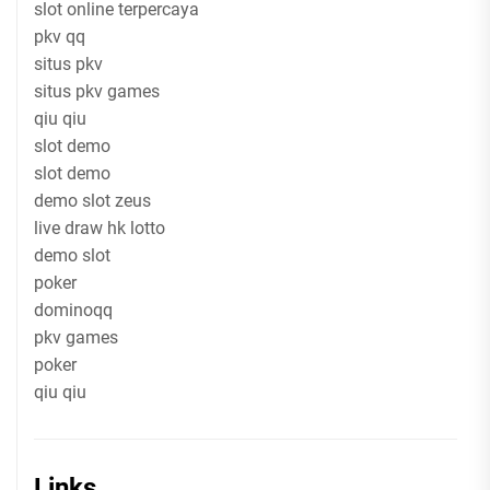
slot online terpercaya
pkv qq
situs pkv
situs pkv games
qiu qiu
slot demo
slot demo
demo slot zeus
live draw hk lotto
demo slot
poker
dominoqq
pkv games
poker
qiu qiu
Links