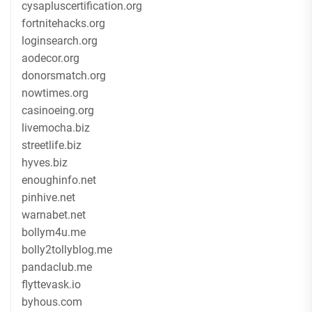
cysapluscertification.org
fortnitehacks.org
loginsearch.org
aodecor.org
donorsmatch.org
nowtimes.org
casinoeing.org
livemocha.biz
streetlife.biz
hyves.biz
enoughinfo.net
pinhive.net
warnabet.net
bollym4u.me
bolly2tollyblog.me
pandaclub.me
flyttevask.io
byhous.com