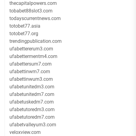
thecapitalpowers.com
tobabet88slot3.com
todayscurrentnews.com
totobet77.asia
totobet77.org
trendingpublication.com
ufabettererum3.com
ufabettermentm4.com
ufabettersum7.com
ufabettinwm7.com
ufabettinwum3.com
ufabetunitedm3.com
ufabetunitedm7.com
ufabetuskedm7.com
ufabetutoredm3.com
ufabetutoredm7.com
ufabetvalleyum3.com
veloxview.com