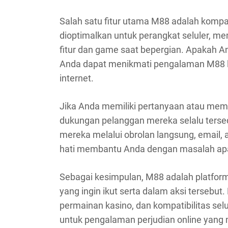
Salah satu fitur utama M88 adalah kompat
dioptimalkan untuk perangkat seluler,
fitur dan game saat bepergian. Apakah 
Anda dapat menikmati pengalaman M88 l
internet.
Jika Anda memiliki pertanyaan atau me
dukungan pelanggan mereka selalu ters
mereka melalui obrolan langsung, email,
hati membantu Anda dengan masalah apa
Sebagai kesimpulan, M88 adalah platform 
yang ingin ikut serta dalam aksi tersebut
permainan kasino, dan kompatibilitas se
untuk pengalaman perjudian online yan