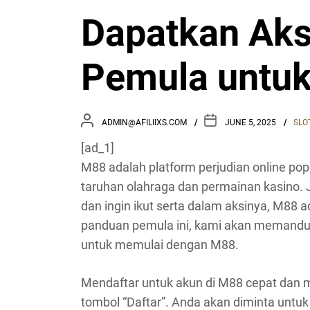
Dapatkan Aks
Pemula untu
ADMIN@AFILIIXS.COM
JUNE 5, 2025
SLO
[ad_1]
M88 adalah platform perjudian online p
taruhan olahraga dan permainan kasino. 
dan ingin ikut serta dalam aksinya, M88
panduan pemula ini, kami akan memandu 
untuk memulai dengan M88.
Mendaftar untuk akun di M88 cepat dan m
tombol “Daftar”. Anda akan diminta untu