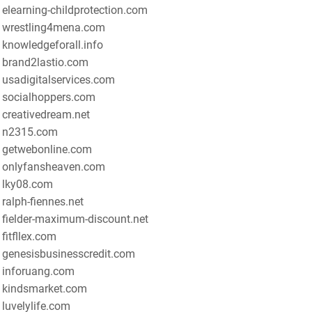
elearning-childprotection.com
wrestling4mena.com
knowledgeforall.info
brand2lastio.com
usadigitalservices.com
socialhoppers.com
creativedream.net
n2315.com
getwebonline.com
onlyfansheaven.com
lky08.com
ralph-fiennes.net
fielder-maximum-discount.net
fitfllex.com
genesisbusinesscredit.com
inforuang.com
kindsmarket.com
luvelylife.com