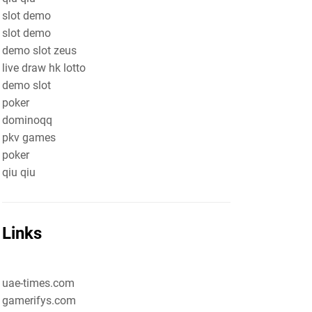
slot demo
slot demo
demo slot zeus
live draw hk lotto
demo slot
poker
dominoqq
pkv games
poker
qiu qiu
Links
uae-times.com
gamerifys.com