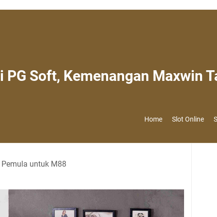
ri PG Soft, Kemenangan Maxwin T
Home
Slot Online
S
n Pemula untuk M88