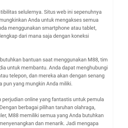
ibilitas selulernya. Situs web ini sepenuhnya
 memungkinkan Anda untuk mengakses semua
Anda menggunakan smartphone atau tablet,
engkap dari mana saja dengan koneksi
mbutuhkan bantuan saat menggunakan M88, tim
edia untuk membantu. Anda dapat menghubungi
 atau telepon, dan mereka akan dengan senang
 pun yang mungkin Anda miliki.
perjudian online yang fantastis untuk pemula
. Dengan berbagai pilihan taruhan olahraga,
luler, M88 memiliki semua yang Anda butuhkan
g menyenangkan dan menarik. Jadi mengapa