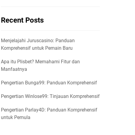
Recent Posts
Menjelajahi Juruscasino: Panduan
Komprehensif untuk Pemain Baru
Apa itu Plisbet? Memahami Fitur dan
Manfaatnya
Pengertian Bunga99: Panduan Komprehensif
Pengertian Winlose99: Tinjauan Komprehensif
Pengertian Parlay4D: Panduan Komprehensif
untuk Pemula