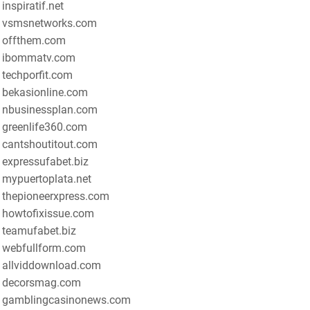
inspiratif.net
vsmsnetworks.com
offthem.com
ibommatv.com
techporfit.com
bekasionline.com
nbusinessplan.com
greenlife360.com
cantshoutitout.com
expressufabet.biz
mypuertoplata.net
thepioneerxpress.com
howtofixissue.com
teamufabet.biz
webfullform.com
allviddownload.com
decorsmag.com
gamblingcasinonews.com