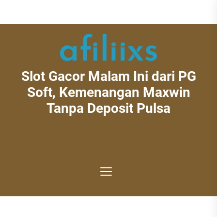
Skip
to
the
content
Slot Gacor Malam Ini dari PG
Slot
Gacor
Soft, Kemenangan Maxwin
Malam
Tanpa Deposit Pulsa
Ini
dari
PG
Soft,
Kemenangan
Maxwin
Tanpa
Deposit