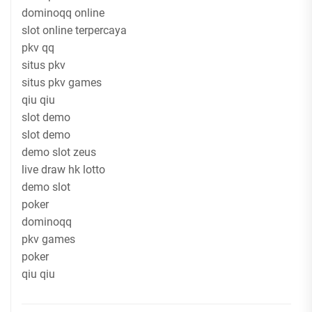
dominoqq online
slot online terpercaya
pkv qq
situs pkv
situs pkv games
qiu qiu
slot demo
slot demo
demo slot zeus
live draw hk lotto
demo slot
poker
dominoqq
pkv games
poker
qiu qiu