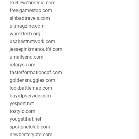
exellewebmedia.com
free-gamestop.com
sinbadtravels.com
ukmagzine.com
wareztech.org
usabestnetwork.com
jessepinkmanoutfit.com
umailsend.com
retarys.com
fasterformationcpf.com
goldensnuggles.com
lookbattlemap.com
buyrdpservice.com
yesport.net
tostylo.com
yougetthat.net
sportsnetclub.com
newbestcrypto.com