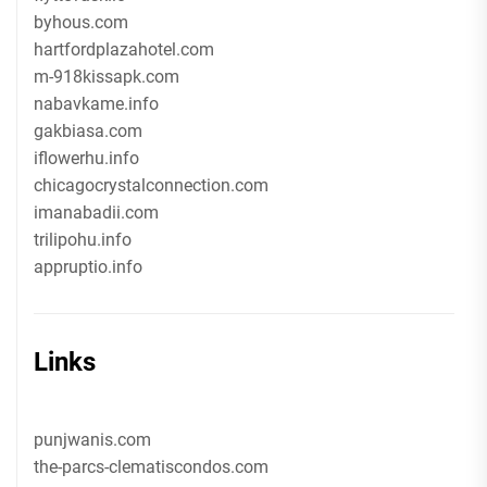
byhous.com
hartfordplazahotel.com
m-918kissapk.com
nabavkame.info
gakbiasa.com
iflowerhu.info
chicagocrystalconnection.com
imanabadii.com
trilipohu.info
appruptio.info
Links
punjwanis.com
the-parcs-clematiscondos.com