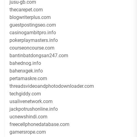
jusu-gb.com
thecarepet.com
blogwriterplus.com
guestpostingseo.com
casinogambitpro.info
pokerplaymasters.info
courseoncourse.com
bantinbatdongsan247.com
bahednog.info
bahenxgek.info
pertamaskre.com
threadsvideoandphotodownloader.com
techgiddy.com
usalivenetwork.com
jackpotrushonline.info
ucnewshindi.com
freecellphonedatabase.com
gamersrope.com