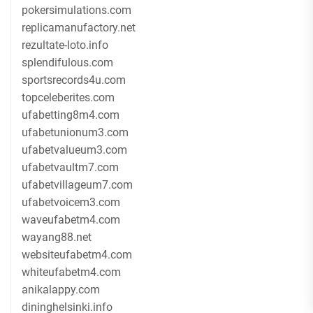
pokersimulations.com
replicamanufactory.net
rezultate-loto.info
splendifulous.com
sportsrecords4u.com
topceleberites.com
ufabetting8m4.com
ufabetunionum3.com
ufabetvalueum3.com
ufabetvaultm7.com
ufabetvillageum7.com
ufabetvoicem3.com
waveufabetm4.com
wayang88.net
websiteufabetm4.com
whiteufabetm4.com
anikalappy.com
dininghelsinki.info