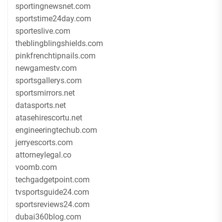
sportingnewsnet.com
sportstime24day.com
sporteslive.com
theblingblingshields.com
pinkfrenchtipnails.com
newgamestv.com
sportsgallerys.com
sportsmirrors.net
datasports.net
atasehirescortu.net
engineeringtechub.com
jerryescorts.com
attorneylegal.co
voomb.com
techgadgetpoint.com
tvsportsguide24.com
sportsreviews24.com
dubai360blog.com