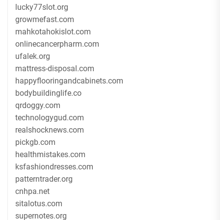
lucky77slot.org
growmefast.com
mahkotahokislot.com
onlinecancerpharm.com
ufalek.org
mattress-disposal.com
happyflooringandcabinets.com
bodybuildinglife.co
qrdoggy.com
technologygud.com
realshocknews.com
pickgb.com
healthmistakes.com
ksfashiondresses.com
patterntrader.org
cnhpa.net
sitalotus.com
supernotes.org