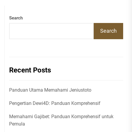
Search
Search
Recent Posts
Panduan Utama Memahami Jeniustoto
Pengertian Dewi4D: Panduan Komprehensif
Memahami Gajibet: Panduan Komprehensif untuk
Pemula