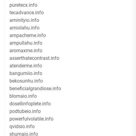
puretecx.info
tecadvance.info
aminityio.info
amiolahu.info
ampacheme.info
ampullahu.info
aromaxme.info
asserthatecontrast.info
atenderme.info
bangumiio.info
bekosunhu.info
beneficialgrandiose.info
blomaio.info
dosellinfoplete.info
podtubeio.info
powerfulvolatile.info
qvidsio.info
shumaio.info