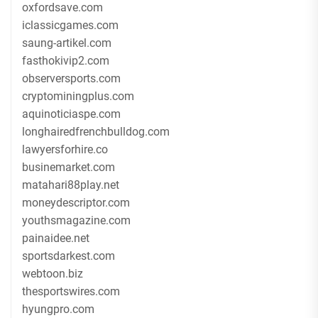
oxfordsave.com
iclassicgames.com
saung-artikel.com
fasthokivip2.com
observersports.com
cryptominingplus.com
aquinoticiaspe.com
longhairedfrenchbulldog.com
lawyersforhire.co
businemarket.com
matahari88play.net
moneydescriptor.com
youthsmagazine.com
painaidee.net
sportsdarkest.com
webtoon.biz
thesportswires.com
hyungpro.com