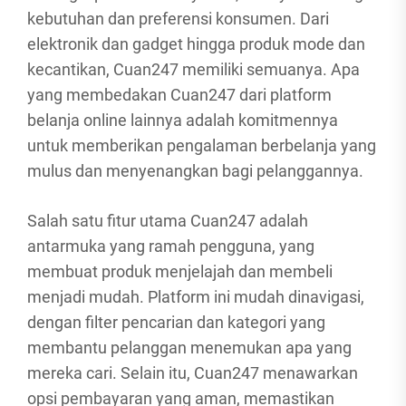
kebutuhan dan preferensi konsumen. Dari
elektronik dan gadget hingga produk mode dan
kecantikan, Cuan247 memiliki semuanya. Apa
yang membedakan Cuan247 dari platform
belanja online lainnya adalah komitmennya
untuk memberikan pengalaman berbelanja yang
mulus dan menyenangkan bagi pelanggannya.
Salah satu fitur utama Cuan247 adalah
antarmuka yang ramah pengguna, yang
membuat produk menjelajah dan membeli
menjadi mudah. Platform ini mudah dinavigasi,
dengan filter pencarian dan kategori yang
membantu pelanggan menemukan apa yang
mereka cari. Selain itu, Cuan247 menawarkan
opsi pembayaran yang aman, memastikan