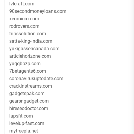
lvlcraft.com
90secondmoneyloans.com
xenmicro.com
rodrovers.com
tripssolution.com
satta-king-india.com
yukigassencanada.com
articlehorizone.com
yuqqbbzp.com
7betagents6.com
coronavirusuptodate.com
crackinstreams.com
gadgetspak.com
gearsngadget.com
hireseodoctor.com
lapsfit.com
levelup-fast.com
mytreepla.net