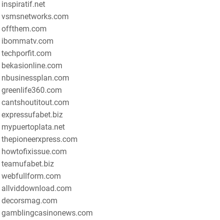
inspiratif.net
vsmsnetworks.com
offthem.com
ibommatv.com
techporfit.com
bekasionline.com
nbusinessplan.com
greenlife360.com
cantshoutitout.com
expressufabet.biz
mypuertoplata.net
thepioneerxpress.com
howtofixissue.com
teamufabet.biz
webfullform.com
allviddownload.com
decorsmag.com
gamblingcasinonews.com