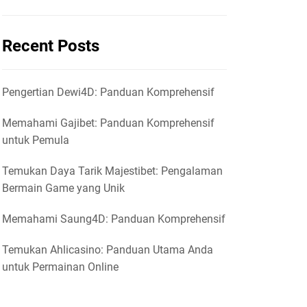
Recent Posts
Pengertian Dewi4D: Panduan Komprehensif
Memahami Gajibet: Panduan Komprehensif
untuk Pemula
Temukan Daya Tarik Majestibet: Pengalaman
Bermain Game yang Unik
Memahami Saung4D: Panduan Komprehensif
Temukan Ahlicasino: Panduan Utama Anda
untuk Permainan Online