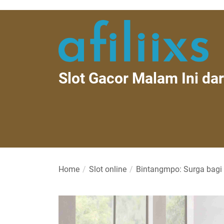
Skip
to
the
content
Slot Gacor Malam Ini da
Slot
Gacor
Malam
Ini
dari
PG
Soft,
Home
Slot online
Bintangmpo: Surga bagi
Kemenangan
Maxwin
Tanpa
Deposit