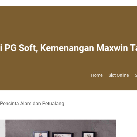
ri PG Soft, Kemenangan Maxwin T
Home
Slot Online
S
 Pencinta Alam dan Petualang