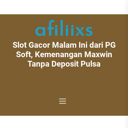
Skip
to
the
content
Slot Gacor Malam Ini dari PG
Slot
Gacor
Soft, Kemenangan Maxwin
Malam
Tanpa Deposit Pulsa
Ini
dari
PG
Soft,
Kemenangan
Maxwin
Tanpa
Deposit