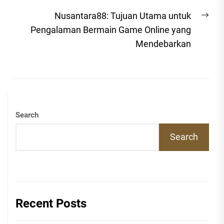
Nex
Nusantara88: Tujuan Utama untuk
post
Pengalaman Bermain Game Online yang
Mendebarkan
Search
Search
Recent Posts