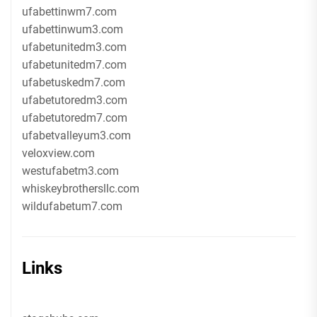
ufabettinwm7.com
ufabettinwum3.com
ufabetunitedm3.com
ufabetunitedm7.com
ufabetuskedm7.com
ufabetutoredm3.com
ufabetutoredm7.com
ufabetvalleyum3.com
veloxview.com
westufabetm3.com
whiskeybrothersllc.com
wildufabetum7.com
Links