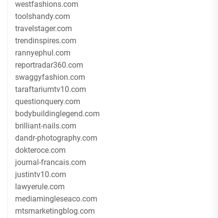
westfashions.com
toolshandy.com
travelstager.com
trendinspires.com
rannyephul.com
reportradar360.com
swaggyfashion.com
taraftariumtv10.com
questionquery.com
bodybuildinglegend.com
brilliant-nails.com
dandr-photography.com
dokteroce.com
journal-francais.com
justintv10.com
lawyerule.com
mediamingleseaco.com
mtsmarketingblog.com