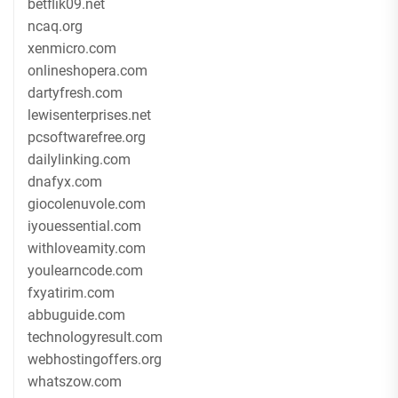
betflik09.net
ncaq.org
xenmicro.com
onlineshopera.com
dartyfresh.com
lewisenterprises.net
pcsoftwarefree.org
dailylinking.com
dnafyx.com
giocolenuvole.com
iyouessential.com
withloveamity.com
youlearncode.com
fxyatirim.com
abbuguide.com
technologyresult.com
webhostingoffers.org
whatszow.com