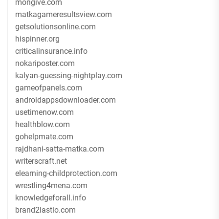
mongive.com
matkagameresultsview.com
getsolutionsonline.com
hispinner.org
criticalinsurance.info
nokariposter.com
kalyan-guessing-nightplay.com
gameofpanels.com
androidappsdownloader.com
usetimenow.com
healthblow.com
gohelpmate.com
rajdhani-satta-matka.com
writerscraft.net
elearning-childprotection.com
wrestling4mena.com
knowledgeforall.info
brand2lastio.com