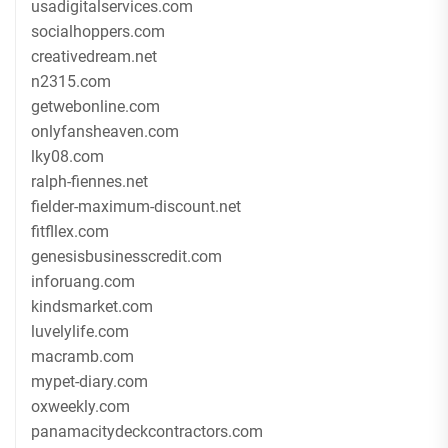
usadigitalservices.com
socialhoppers.com
creativedream.net
n2315.com
getwebonline.com
onlyfansheaven.com
lky08.com
ralph-fiennes.net
fielder-maximum-discount.net
fitfllex.com
genesisbusinesscredit.com
inforuang.com
kindsmarket.com
luvelylife.com
macramb.com
mypet-diary.com
oxweekly.com
panamacitydeckcontractors.com