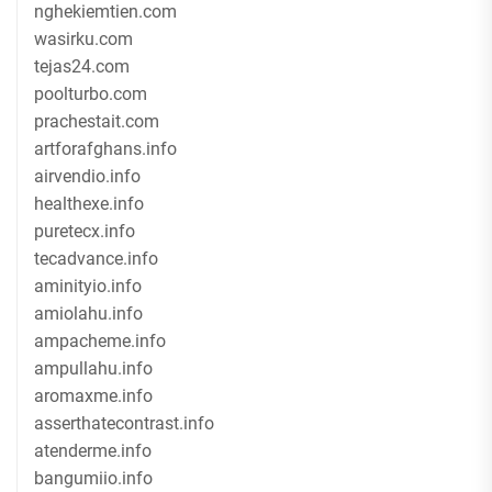
nghekiemtien.com
wasirku.com
tejas24.com
poolturbo.com
prachestait.com
artforafghans.info
airvendio.info
healthexe.info
puretecx.info
tecadvance.info
aminityio.info
amiolahu.info
ampacheme.info
ampullahu.info
aromaxme.info
asserthatecontrast.info
atenderme.info
bangumiio.info