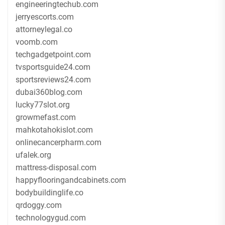
engineeringtechub.com
jerryescorts.com
attorneylegal.co
voomb.com
techgadgetpoint.com
tvsportsguide24.com
sportsreviews24.com
dubai360blog.com
lucky77slot.org
growmefast.com
mahkotahokislot.com
onlinecancerpharm.com
ufalek.org
mattress-disposal.com
happyflooringandcabinets.com
bodybuildinglife.co
qrdoggy.com
technologygud.com