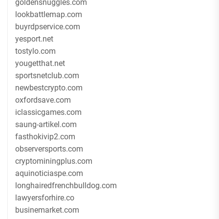
goldensnuggles.com
lookbattlemap.com
buyrdpservice.com
yesport.net
tostylo.com
yougetthat.net
sportsnetclub.com
newbestcrypto.com
oxfordsave.com
iclassicgames.com
saung-artikel.com
fasthokivip2.com
observersports.com
cryptominingplus.com
aquinoticiaspe.com
longhairedfrenchbulldog.com
lawyersforhire.co
businemarket.com