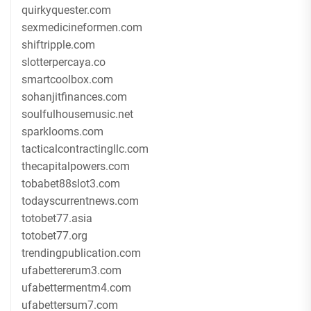
quirkyquester.com
sexmedicineformen.com
shiftripple.com
slotterpercaya.co
smartcoolbox.com
sohanjitfinances.com
soulfulhousemusic.net
sparklooms.com
tacticalcontractingllc.com
thecapitalpowers.com
tobabet88slot3.com
todayscurrentnews.com
totobet77.asia
totobet77.org
trendingpublication.com
ufabettererum3.com
ufabettermentm4.com
ufabettersum7.com