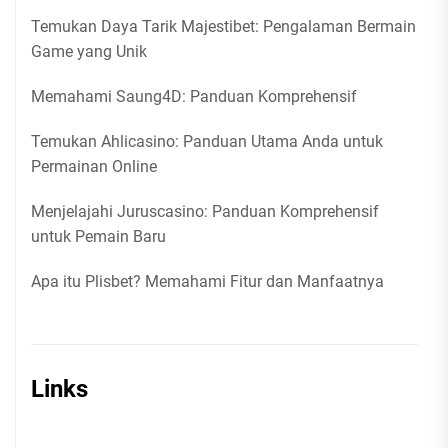
Temukan Daya Tarik Majestibet: Pengalaman Bermain
Game yang Unik
Memahami Saung4D: Panduan Komprehensif
Temukan Ahlicasino: Panduan Utama Anda untuk
Permainan Online
Menjelajahi Juruscasino: Panduan Komprehensif
untuk Pemain Baru
Apa itu Plisbet? Memahami Fitur dan Manfaatnya
Links