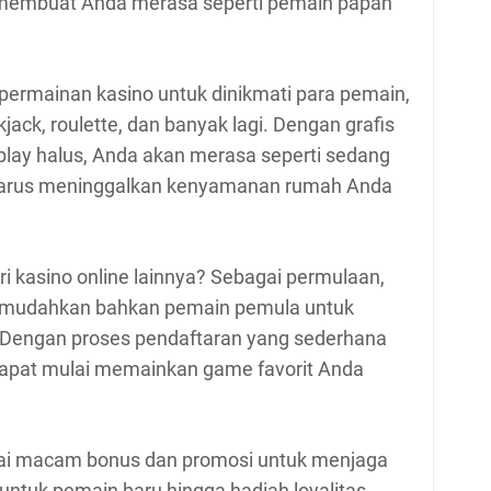
 membuat Anda merasa seperti pemain papan
rmainan kasino untuk dinikmati para pemain,
kjack, roulette, dan banyak lagi. Dengan grafis
play halus, Anda akan merasa seperti sedang
a harus meninggalkan kenyamanan rumah Anda
 kasino online lainnya? Sebagai permulaan,
mudahkan bahkan pemain pemula untuk
. Dengan proses pendaftaran yang sederhana
apat mulai memainkan game favorit Anda
gai macam bonus dan promosi untuk menjaga
untuk pemain baru hingga hadiah loyalitas