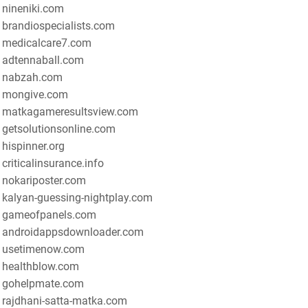
nineniki.com
brandiospecialists.com
medicalcare7.com
adtennaball.com
nabzah.com
mongive.com
matkagameresultsview.com
getsolutionsonline.com
hispinner.org
criticalinsurance.info
nokariposter.com
kalyan-guessing-nightplay.com
gameofpanels.com
androidappsdownloader.com
usetimenow.com
healthblow.com
gohelpmate.com
rajdhani-satta-matka.com