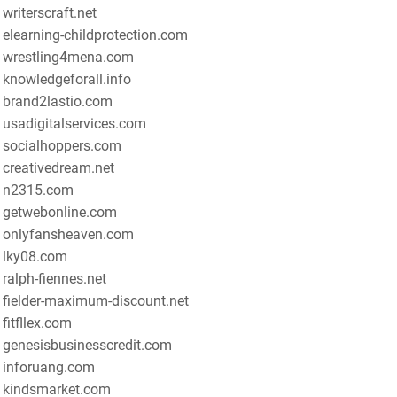
writerscraft.net
elearning-childprotection.com
wrestling4mena.com
knowledgeforall.info
brand2lastio.com
usadigitalservices.com
socialhoppers.com
creativedream.net
n2315.com
getwebonline.com
onlyfansheaven.com
lky08.com
ralph-fiennes.net
fielder-maximum-discount.net
fitfllex.com
genesisbusinesscredit.com
inforuang.com
kindsmarket.com