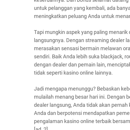
untuk pelanggan yang kembali, ada bany
meningkatkan peluang Anda untuk menan
Tapi mungkin aspek yang paling menarik 
langsungnya. Dengan streaming dealer la
merasakan sensasi bermain melawan or
sendiri. Baik Anda lebih suka blackjack, r
dengan dealer dan pemain lain, mencip
tidak seperti kasino online lainnya.
Jadi mengapa menunggu? Bebaskan keb
mulailah menang besar hari ini. Dengan 
dealer langsung, Anda tidak akan pernah
Anda dan berpotensi mendapatkan pemen
pengalaman kasino online terbaik bersa
[ad_2]