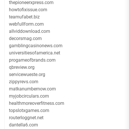
thepioneerxpress.com
howtofixissue.com
teamufabet.biz
webfullform.com
allviddownload.com
decorsmag.com
gamblingcasinonews.com
universitiesofamerica.net
progameofbrands.com
qbreview.org
servicewueste.org
zippyrevs.com
matkanumbernow.com
myjobcirculars.com
healthmoreoverfitness.com
topslotxgames.com
routerloggnet.net
dantella6.com