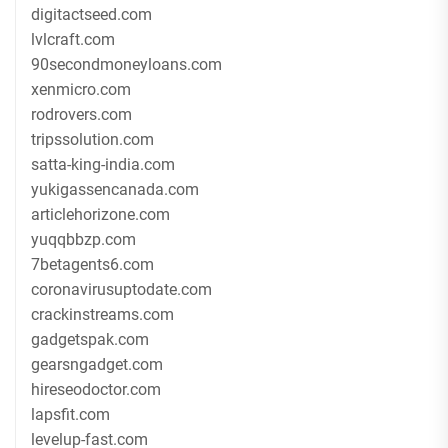
digitactseed.com
lvlcraft.com
90secondmoneyloans.com
xenmicro.com
rodrovers.com
tripssolution.com
satta-king-india.com
yukigassencanada.com
articlehorizone.com
yuqqbbzp.com
7betagents6.com
coronavirusuptodate.com
crackinstreams.com
gadgetspak.com
gearsngadget.com
hireseodoctor.com
lapsfit.com
levelup-fast.com