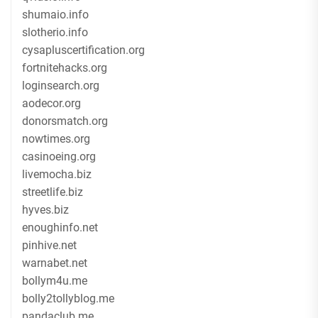
shumaio.info
slotherio.info
cysapluscertification.org
fortnitehacks.org
loginsearch.org
aodecor.org
donorsmatch.org
nowtimes.org
casinoeing.org
livemocha.biz
streetlife.biz
hyves.biz
enoughinfo.net
pinhive.net
warnabet.net
bollym4u.me
bolly2tollyblog.me
pandaclub.me