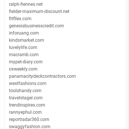
ralph-fiennes.net
fielder-maximum-discount.net
fitfllex.com
genesisbusinesscredit.com
inforuang.com
kindsmarket.com
luvelylife.com
macramb.com
mypet-diary.com
oxweekly.com
panamacitydeckcontractors.com
westfashions.com
toolshandy.com
travelstager.com
trendinspires.com
rannyephul.com
reportradar360.com
swaggyfashion.com