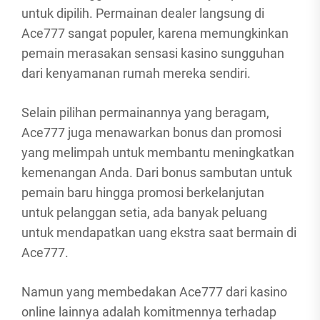
untuk dipilih. Permainan dealer langsung di
Ace777 sangat populer, karena memungkinkan
pemain merasakan sensasi kasino sungguhan
dari kenyamanan rumah mereka sendiri.
Selain pilihan permainannya yang beragam,
Ace777 juga menawarkan bonus dan promosi
yang melimpah untuk membantu meningkatkan
kemenangan Anda. Dari bonus sambutan untuk
pemain baru hingga promosi berkelanjutan
untuk pelanggan setia, ada banyak peluang
untuk mendapatkan uang ekstra saat bermain di
Ace777.
Namun yang membedakan Ace777 dari kasino
online lainnya adalah komitmennya terhadap