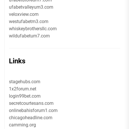
ufabetvalleyum3.com
veloxview.com
westufabetm3.com
whiskeybrothersllc.com
wildufabetum7.com
Links
stagehubs.com
1x2forum.net
login99bet.com
secretcourtesans.com
onlinebahisforum1.com
chicagoheadline.com
camming.org