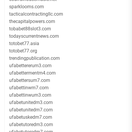
sparklooms.com
tacticalcontractingllc.com
thecapitalpowers.com
tobabet88slot3.com
todayscurrentnews.com
totobet77.asia
totobet77.org
trendingpublication.com
ufabettererum3.com
ufabettermentm4.com
ufabettersum7.com
ufabettinwm7.com
ufabettinwum3.com
ufabetunitedm3.com
ufabetunitedm7.com
ufabetuskedm7.com
ufabetutoredm3.com
ufabetutoredm7.com