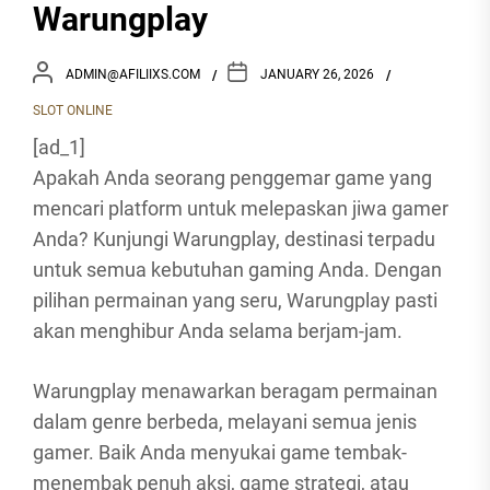
Warungplay
ADMIN@AFILIIXS.COM
JANUARY 26, 2026
SLOT ONLINE
[ad_1]
Apakah Anda seorang penggemar game yang
mencari platform untuk melepaskan jiwa gamer
Anda? Kunjungi Warungplay, destinasi terpadu
untuk semua kebutuhan gaming Anda. Dengan
pilihan permainan yang seru, Warungplay pasti
akan menghibur Anda selama berjam-jam.
Warungplay menawarkan beragam permainan
dalam genre berbeda, melayani semua jenis
gamer. Baik Anda menyukai game tembak-
menembak penuh aksi, game strategi, atau