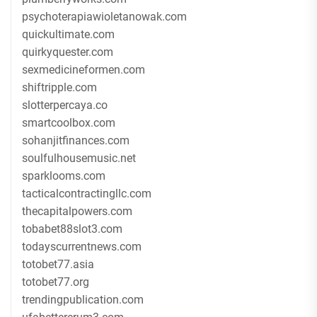
psychoterapiawioletanowak.com
quickultimate.com
quirkyquester.com
sexmedicineformen.com
shiftripple.com
slotterpercaya.co
smartcoolbox.com
sohanjitfinances.com
soulfulhousemusic.net
sparklooms.com
tacticalcontractingllc.com
thecapitalpowers.com
tobabet88slot3.com
todayscurrentnews.com
totobet77.asia
totobet77.org
trendingpublication.com