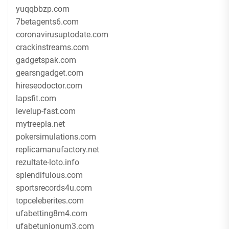
yuqqbbzp.com
7betagents6.com
coronavirusuptodate.com
crackinstreams.com
gadgetspak.com
gearsngadget.com
hireseodoctor.com
lapsfit.com
levelup-fast.com
mytreepla.net
pokersimulations.com
replicamanufactory.net
rezultate-loto.info
splendifulous.com
sportsrecords4u.com
topceleberites.com
ufabetting8m4.com
ufabetunionum3.com