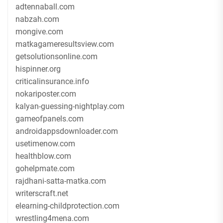
adtennaball.com
nabzah.com
mongive.com
matkagameresultsview.com
getsolutionsonline.com
hispinner.org
criticalinsurance.info
nokariposter.com
kalyan-guessing-nightplay.com
gameofpanels.com
androidappsdownloader.com
usetimenow.com
healthblow.com
gohelpmate.com
rajdhani-satta-matka.com
writerscraft.net
elearning-childprotection.com
wrestling4mena.com