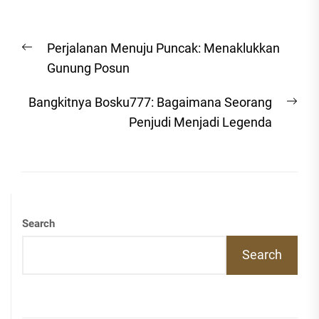
Post
Previous
Perjalanan Menuju Puncak: Menaklukkan
navigation
post:
Gunung Posun
Nex
Bangkitnya Bosku777: Bagaimana Seorang
post
Penjudi Menjadi Legenda
Search
Search