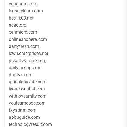
educaritas.org
lensajelajah.com
betflik09.net
ncaq.org
xenmicro.com
onlineshopera.com
dartyfresh.com
lewisenterprises.net
pcsoftwarefree.org
dailylinking.com
dnafyx.com
giocolenuvole.com
iyouessential.com
withloveamity.com
youlearncode.com
fxyatirim.com
abbuguide.com
technologyresult.com