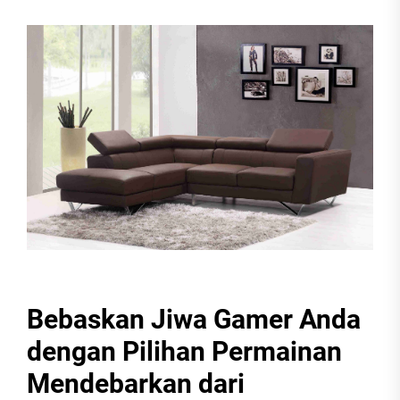
Pulsa
Bebaskan Jiwa Gamer Anda
dengan Pilihan Permainan
Mendebarkan dari