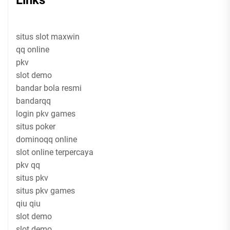
situs slot maxwin
qq online
pkv
slot demo
bandar bola resmi
bandarqq
login pkv games
situs poker
dominoqq online
slot online terpercaya
pkv qq
situs pkv
situs pkv games
qiu qiu
slot demo
slot demo