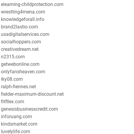
elearning-childprotection.com
wrestling4mena.com
knowledgeforall.info
brand2lastio.com
usadigitalservices.com
socialhoppers.com
creativedream.net
n2315.com
getwebonline.com
onlyfansheaven.com
lky08.com
ralph-fiennes.net
fielder-maximum-discount.net
fitfllex.com
genesisbusinesscredit.com
inforuang.com
kindsmarket.com
luvelylife.com