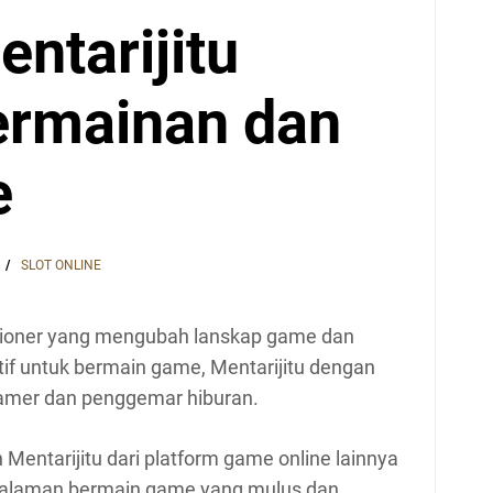
ntarijitu
ermainan dan
e
SLOT ONLINE
lusioner yang mengubah lanskap game dan
tif untuk bermain game, Mentarijitu dengan
 gamer dan penggemar hiburan.
entarijitu dari platform game online lainnya
galaman bermain game yang mulus dan