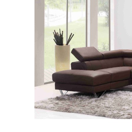
Pulsa