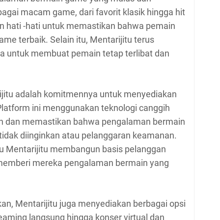
gai macam game, dari favorit klasik hingga hit
n hati -hati untuk memastikan bahwa pemain
 terbaik. Selain itu, Mentarijitu terus
 untuk membuat pemain tetap terlibat dan
arijitu adalah komitmennya untuk menyediakan
atform ini menggunakan teknologi canggih
main dan memastikan bahwa pengalaman bermain
idak diinginkan atau pelanggaran keamanan.
u Mentarijitu membangun basis pelanggan
 memberi mereka pengalaman bermain yang
, Mentarijitu juga menyediakan berbagai opsi
eaming langsung hingga konser virtual dan