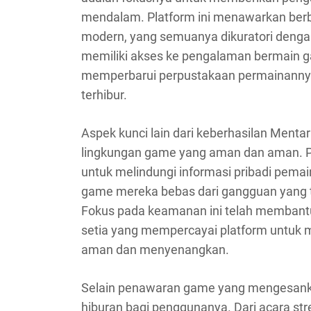
mendalam. Platform ini menawarkan berba
modern, yang semuanya dikuratori denga
memiliki akses ke pengalaman bermain game
memperbarui perpustakaan permainannya
terhibur.
Aspek kunci lain dari keberhasilan Ment
lingkungan game yang aman dan aman. Pl
untuk melindungi informasi pribadi pe
game mereka bebas dari gangguan yang t
Fokus pada keamanan ini telah membant
setia yang mempercayai platform untuk
aman dan menyenangkan.
Selain penawaran game yang mengesankan
hiburan bagi penggunanya. Dari acara str