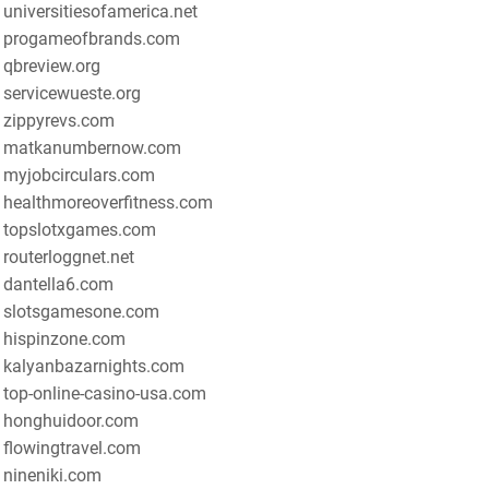
universitiesofamerica.net
progameofbrands.com
qbreview.org
servicewueste.org
zippyrevs.com
matkanumbernow.com
myjobcirculars.com
healthmoreoverfitness.com
topslotxgames.com
routerloggnet.net
dantella6.com
slotsgamesone.com
hispinzone.com
kalyanbazarnights.com
top-online-casino-usa.com
honghuidoor.com
flowingtravel.com
nineniki.com