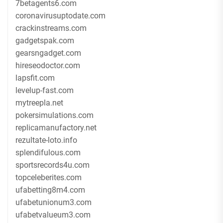
7betagents6.com
coronavirusuptodate.com
crackinstreams.com
gadgetspak.com
gearsngadget.com
hireseodoctor.com
lapsfit.com
levelup-fast.com
mytreepla.net
pokersimulations.com
replicamanufactory.net
rezultate-loto.info
splendifulous.com
sportsrecords4u.com
topceleberites.com
ufabetting8m4.com
ufabetunionum3.com
ufabetvalueum3.com