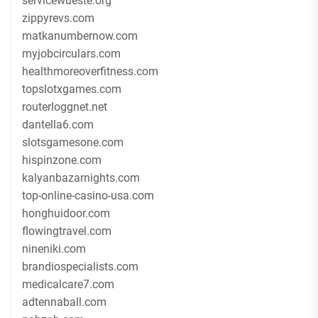
servicewueste.org
zippyrevs.com
matkanumbernow.com
myjobcirculars.com
healthmoreoverfitness.com
topslotxgames.com
routerloggnet.net
dantella6.com
slotsgamesone.com
hispinzone.com
kalyanbazarnights.com
top-online-casino-usa.com
honghuidoor.com
flowingtravel.com
nineniki.com
brandiospecialists.com
medicalcare7.com
adtennaball.com