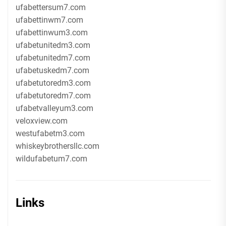
ufabettersum7.com
ufabettinwm7.com
ufabettinwum3.com
ufabetunitedm3.com
ufabetunitedm7.com
ufabetuskedm7.com
ufabetutoredm3.com
ufabetutoredm7.com
ufabetvalleyum3.com
veloxview.com
westufabetm3.com
whiskeybrothersllc.com
wildufabetum7.com
Links