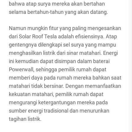
bahwa atap surya mereka akan bertahan
selama bertahun-tahun yang akan datang.
Namun mungkin fitur yang paling mengesankan
dari Solar Roof Tesla adalah efisiensinya. Atap
gentengnya dilengkapi sel surya yang mampu
menghasilkan listrik dari sinar matahari. Energi
ini kemudian dapat disimpan dalam baterai
Powerwall, sehingga pemilik rumah dapat
memberi daya pada rumah mereka bahkan saat
matahari tidak bersinar. Dengan memanfaatkan
kekuatan matahari, pemilik rumah dapat
mengurangi ketergantungan mereka pada
sumber energi tradisional dan menurunkan
tagihan listrik.