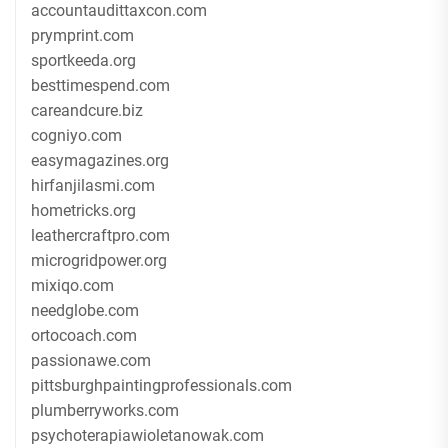
accountaudittaxcon.com
prymprint.com
sportkeeda.org
besttimespend.com
careandcure.biz
cogniyo.com
easymagazines.org
hirfanjilasmi.com
hometricks.org
leathercraftpro.com
microgridpower.org
mixiqo.com
needglobe.com
ortocoach.com
passionawe.com
pittsburghpaintingprofessionals.com
plumberryworks.com
psychoterapiawioletanowak.com