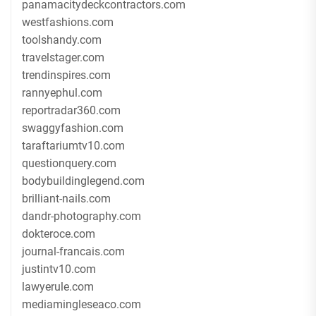
panamacitydeckcontractors.com
westfashions.com
toolshandy.com
travelstager.com
trendinspires.com
rannyephul.com
reportradar360.com
swaggyfashion.com
taraftariumtv10.com
questionquery.com
bodybuildinglegend.com
brilliant-nails.com
dandr-photography.com
dokteroce.com
journal-francais.com
justintv10.com
lawyerule.com
mediamingleseaco.com