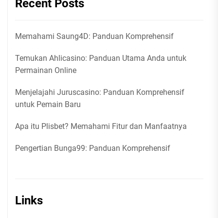
Recent Posts
Memahami Saung4D: Panduan Komprehensif
Temukan Ahlicasino: Panduan Utama Anda untuk
Permainan Online
Menjelajahi Juruscasino: Panduan Komprehensif
untuk Pemain Baru
Apa itu Plisbet? Memahami Fitur dan Manfaatnya
Pengertian Bunga99: Panduan Komprehensif
Links