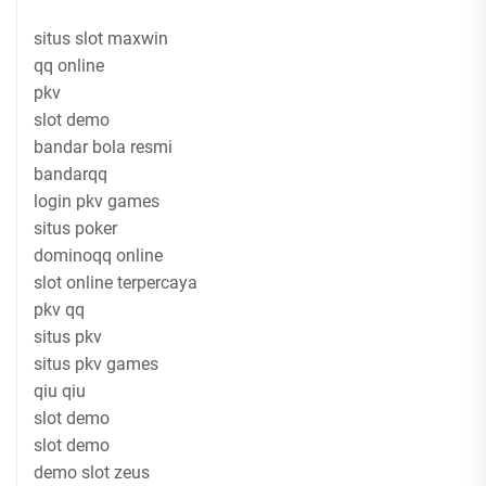
situs slot maxwin
qq online
pkv
slot demo
bandar bola resmi
bandarqq
login pkv games
situs poker
dominoqq online
slot online terpercaya
pkv qq
situs pkv
situs pkv games
qiu qiu
slot demo
slot demo
demo slot zeus