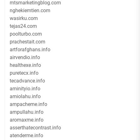
mtsmarketingblog.com
nghekiemtien.com
wasirku.com
tejas24.com
poolturbo.com
prachestait.com
artforafghans.info
airvendio.info
healthexe.info
puretecx.info
tecadvance.info
aminityio.info
amiolahu.info
ampacheme.info
ampullahu.info
aromaxme.info
asserthatecontrast.info
atenderme.info