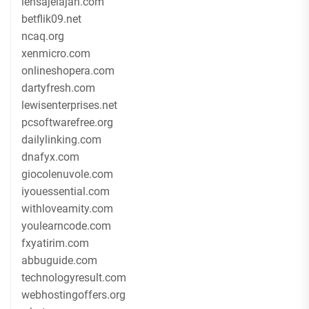
lensajelajah.com
betflik09.net
ncaq.org
xenmicro.com
onlineshopera.com
dartyfresh.com
lewisenterprises.net
pcsoftwarefree.org
dailylinking.com
dnafyx.com
giocolenuvole.com
iyouessential.com
withloveamity.com
youlearncode.com
fxyatirim.com
abbuguide.com
technologyresult.com
webhostingoffers.org