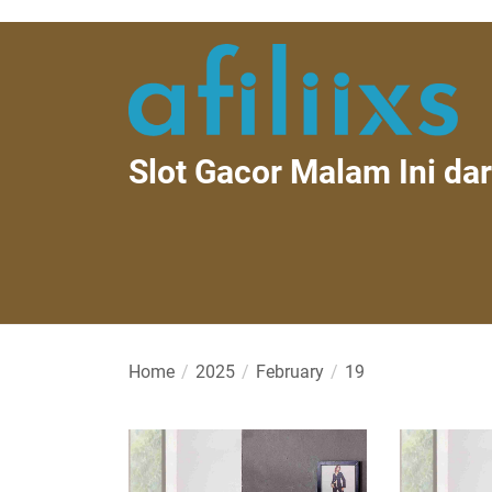
Skip
to
the
content
Slot Gacor Malam Ini da
Slot
Gacor
Malam
Ini
dari
PG
Soft,
Home
2025
February
19
Kemenangan
Maxwin
Tanpa
Deposit