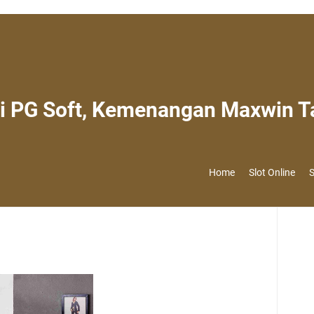
ri PG Soft, Kemenangan Maxwin T
Home
Slot Online
S