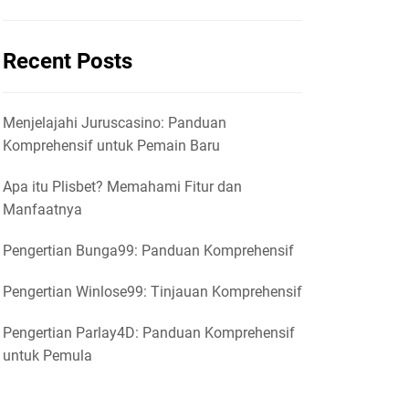
Recent Posts
Menjelajahi Juruscasino: Panduan
Komprehensif untuk Pemain Baru
Apa itu Plisbet? Memahami Fitur dan
Manfaatnya
Pengertian Bunga99: Panduan Komprehensif
Pengertian Winlose99: Tinjauan Komprehensif
Pengertian Parlay4D: Panduan Komprehensif
untuk Pemula