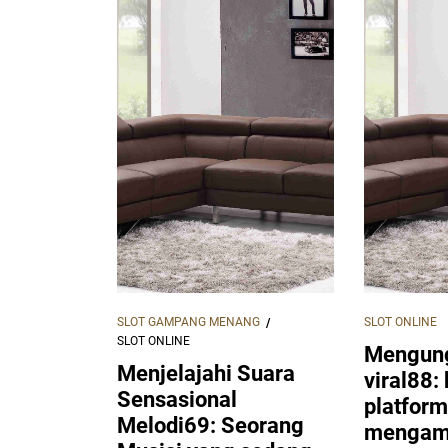
Pulsa
SLOT GAMPANG MENANG
SLOT ONLINE
SLOT ONLINE
Mengung
Menjelajahi Suara
viral88
Sensasional
platform
Melodi69: Seorang
mengamb