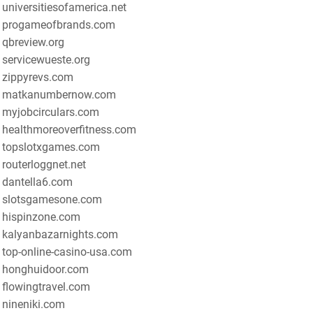
universitiesofamerica.net
progameofbrands.com
qbreview.org
servicewueste.org
zippyrevs.com
matkanumbernow.com
myjobcirculars.com
healthmoreoverfitness.com
topslotxgames.com
routerloggnet.net
dantella6.com
slotsgamesone.com
hispinzone.com
kalyanbazarnights.com
top-online-casino-usa.com
honghuidoor.com
flowingtravel.com
nineniki.com