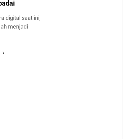
badai
a digital saat ini,
elah menjadi