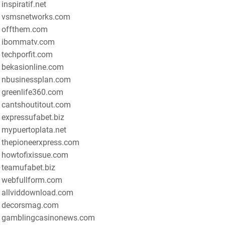
inspiratif.net
vsmsnetworks.com
offthem.com
ibommatv.com
techporfit.com
bekasionline.com
nbusinessplan.com
greenlife360.com
cantshoutitout.com
expressufabet.biz
mypuertoplata.net
thepioneerxpress.com
howtofixissue.com
teamufabet.biz
webfullform.com
allviddownload.com
decorsmag.com
gamblingcasinonews.com