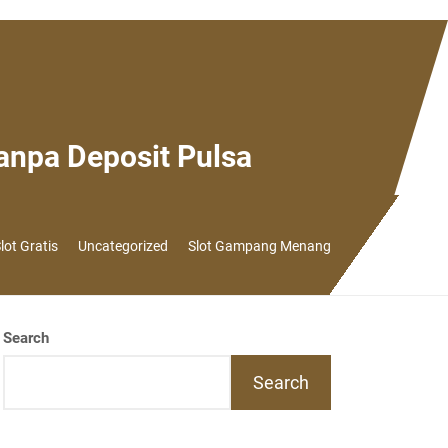
anpa Deposit Pulsa
lot Gratis
Uncategorized
Slot Gampang Menang
Search
Search