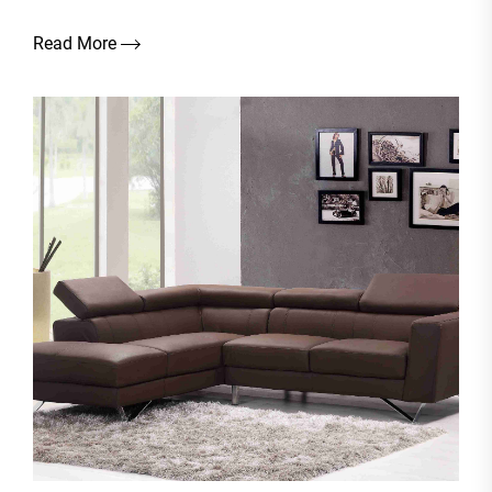
Read More