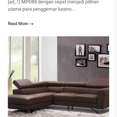
[ad_1] MPO88 dengan cepat menjadi pilihan
utama para penggemar kasino...
Read More