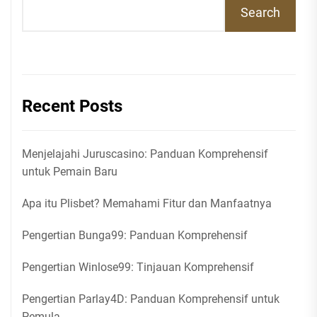
Search
Recent Posts
Menjelajahi Juruscasino: Panduan Komprehensif
untuk Pemain Baru
Apa itu Plisbet? Memahami Fitur dan Manfaatnya
Pengertian Bunga99: Panduan Komprehensif
Pengertian Winlose99: Tinjauan Komprehensif
Pengertian Parlay4D: Panduan Komprehensif untuk
Pemula