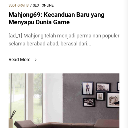
SLOT GRATIS
SLOT ONLINE
Mahjong69: Kecanduan Baru yang
Menyapu Dunia Game
[ad_1] Mahjong telah menjadi permainan populer
selama berabad-abad, berasal dari...
Read More