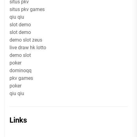
situs pkv
situs pkv games
qiu qiu
slot demo
slot demo
demo slot zeus
live draw hk lotto
demo slot
poker
dominoqq
pkv games
poker
qiu qiu
Links