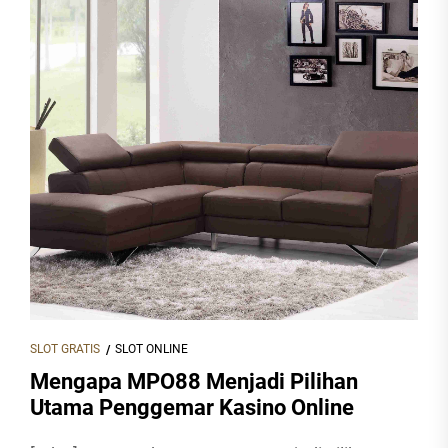
SLOT GRATIS
SLOT ONLINE
Mengapa MPO88 Menjadi Pilihan
Utama Penggemar Kasino Online