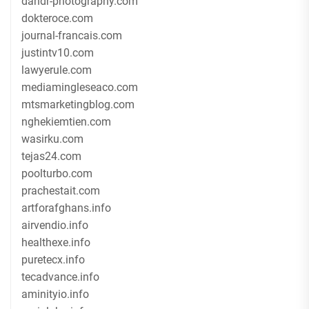
dandr-photography.com
dokteroce.com
journal-francais.com
justintv10.com
lawyerule.com
mediamingleseaco.com
mtsmarketingblog.com
nghekiemtien.com
wasirku.com
tejas24.com
poolturbo.com
prachestait.com
artforafghans.info
airvendio.info
healthexe.info
puretecx.info
tecadvance.info
aminityio.info